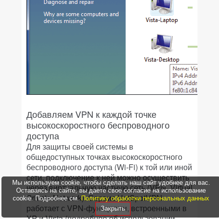
Добавляем VPN к каждой точке
высокоскоростного беспроводного
доступа
Для защиты своей системы в
общедоступных точках высокоскоростного
беспроводного доступа (Wi-Fi) к той или иной
сети, подключение к ней можно осуществить
Мы используем cookie, чтобы сделать наш сайт удобнее для вас.
через виртуальную частную сеть (VPN, Virtual
Оставаясь на сайте, вы даете свое согласие на использование
Private Network). Сервис HotSpotVPN
cookie. Подробнее см.
Политику обработки персональных данных
работает с VPN-функциями, встроенными в
Закрыть
XP и Vista (подробнее об использовании