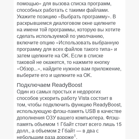
помощью» для вызова списка программ,
способных работать с такими файлами.
Укажите позицию «Выбрать программу». В
раскрывшемся диалоговом окне щелкните
на имени той программы, которую вы хотите
сделать используемой по умолчанию,
включите опцию «Использовать выбранную
программу для всех файлов такого типа» и
затем щелкните на OK. Если в списке
таковой не окажется, то нажмите кнопку
«Обзор...», найдите нужное вам приложение,
выберите его и щелкните на OK.
Подключаем ReadyBoost
Один из самых простых и недорогих
способов ускорить работу Vista состоит в
том, чтобы подключить функцию ReadyBoost,
использующую флэш-память USB в качестве
дополнения ОЗУ вашего компьютера. Флэш-
память объемом 1 Гбайт стоит всего лишь 15
долл., а объемом 2 Гбайт — в два с
1
небольшим раза дороже
.