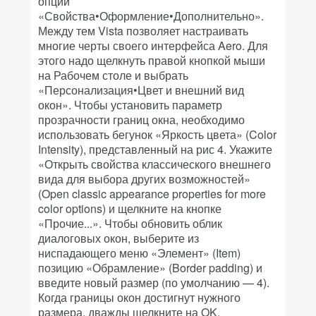
опции
«Свойства•Оформление•Дополнительно».
Между тем Vista позволяет настраивать
многие черты своего интерфейса Aero. Для
этого надо щелкнуть правой кнопкой мыши
на Рабочем столе и выбрать
«Персонализация•Цвет и внешний вид
окон». Чтобы установить параметр
прозрачности границ окна, необходимо
использовать бегунок «Яркость цвета» (Color
Intensity), представленный на рис 4. Укажите
«Открыть свойства классического внешнего
вида для выбора других возможностей»
(Open classic appearance properties for more
color options) и щелкните на кнопке
«Прочие...». Чтобы обновить облик
диалоговых окон, выберите из
ниспадающего меню «Элемент» (Item)
позицию «Обрамление» (Border padding) и
введите новый размер (по умолчанию — 4).
Когда границы окон достигнут нужного
размера, дважды щелкните на OK.