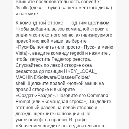
Впишите последовательность convert x:
/fs:ntfs (где x — буква вашего жесткого диска)
и нажмите
.
К командной строке — одним щелчком
Чтобы добавить вызов командной строки к
опциям контекстного меню, активизируемого
правой кнопкой мыши, выберите
«Пуск•Выполнить (или просто «Пуск» в меню
Vista)», введите команду regedit и нажмите
,
чтобы запустить Редактор реестра.
Спускайтесь по левой створке окна
редактора до позиции HKEY_LOCAL_
MACHINE/Software/Classes/Folder/
shell. Щелкните правой кнопкой мыши на
правой створке и выберите
«Создать•Раздел». Назовите его Command
Prompt (или «Командная строка»). Выделите
этот новый раздел на левой створке и
дважды щелкните на позиции «(По
умолчанию)» на правой. В графе
«Значение» введите последовательность