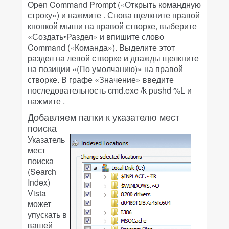
Open Command Prompt («Открыть командную
строку») и нажмите
. Снова щелкните правой
кнопкой мыши на правой створке, выберите
«Создать•Раздел» и впишите слово
Command («Команда»). Выделите этот
раздел на левой створке и дважды щелкните
на позиции «(По умолчанию)» на правой
створке. В графе «Значение» введите
последовательность cmd.exe /k pushd %L и
нажмите
.
Добавляем папки к указателю мест
поиска
Указатель
мест
поиска
(Search
Index)
Vista
может
упускать в
вашей