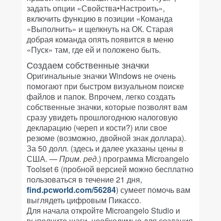
задать опции «Свойства•Настроить»,
включить функцию в позиции «Команда
«Выполнить» и щелкнуть на ОК. Старая
добрая команда опять появится в меню
«Пуск» там, где ей и положено быть.
Создаем собственные значки
Оригинальные значки Windows не очень
помогают при быстром визуальном поиске
файлов и папок. Впрочем, легко создать
собственные значки, которые позволят вам
сразу увидеть прошлогоднюю налоговую
декларацию (череп и кости?) или свое
резюме (возможно, двойной знак доллара).
За 50 долл. (здесь и далее указаны цены в
США. —
Прим. ред
.) программа Microangelo
Toolset 6 (пробной версией можно бесплатно
пользоваться в течение 21 дня,
find.pcworld.com/56284
) сумеет помочь вам
выглядеть цифровым Пикассо.
Для начала откройте Microangelo Studio и
выполните шаги, необходимые для создания