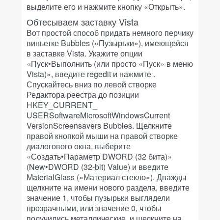
выделите его и нажмите кнопку «Открыть».
Обтесываем заставку Vista
Вот простой способ придать немного перчику
виньетке Bubbles («Пузырьки»), имеющейся
в заставке Vista. Укажите опции
«Пуск•Выполнить (или просто «Пуск» в меню
Vista)», введите regedit и нажмите
.
Спускайтесь вниз по левой створке
Редактора реестра до позиции
HKEY_CURRENT_
USERSoftwareMicrosoftWindowsCurrent
VersionScreensavers Bubbles. Щелкните
правой кнопкой мыши на правой створке
диалогового окна, выберите
«Создать•Параметр DWORD (32 бита)»
(New•DWORD (32-bit) Value) и введите
MaterialGlass («Материал стекло»). Дважды
щелкните на имени нового раздела, введите
значение 1, чтобы пузырьки выглядели
прозрачными, или значение 0, чтобы
получились металлические, и щелкните на