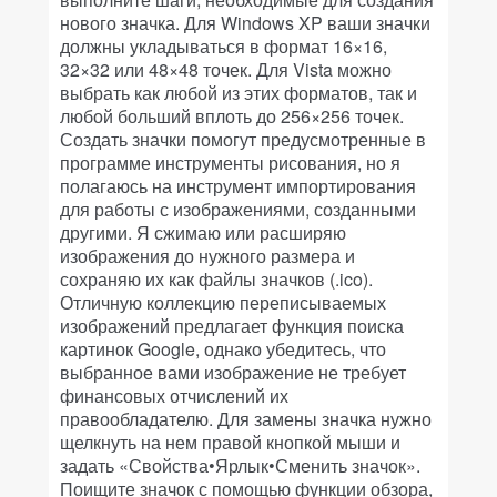
нового значка. Для Windows XP ваши значки
должны укладываться в формат 16×16,
32×32 или 48×48 точек. Для Vista можно
выбрать как любой из этих форматов, так и
любой больший вплоть до 256×256 точек.
Создать значки помогут предусмотренные в
программе инструменты рисования, но я
полагаюсь на инструмент импортирования
для работы с изображениями, созданными
другими. Я сжимаю или расширяю
изображения до нужного размера и
сохраняю их как файлы значков (.ico).
Отличную коллекцию переписываемых
изображений предлагает функция поиска
картинок Google, однако убедитесь, что
выбранное вами изображение не требует
финансовых отчислений их
правообладателю. Для замены значка нужно
щелкнуть на нем правой кнопкой мыши и
задать «Свойства•Ярлык•Сменить значок».
Поищите значок с помощью функции обзора,