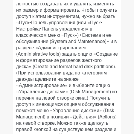
легкостью создавать их и удалять, изменять
их размер и форматировать. Чтобы получить
доступ к этим инструментам, нужно выбрать
«Пуск•Панель управления (или «Пуск•
Настройка•Панель управления» в
классическом меню «Пуск») •Система и ее
обслуживание (System and Maintenance)» и в
разделе «Администрирование»
(Administrative tools) задать опцию «Создание
и форматирование разделов жесткого
диска» (Create and format hard disk partitions).
(При использовании вида по категориям
дважды щелкните на значке
«Администрирование» и выберите опцию
«Управление дисками» (Disk Management) из
перечня на левой створке окна.) Получить
доступ к имеющимся опциям обслуживания
поможет меню «Управление дисками» (Disk
Management) в позиции «Действия» (Actions)
на левой створке. Можно также щелкнуть
правой кнопкой на существующем разделе и