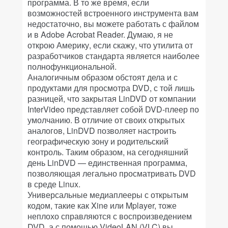
программа. В то же время, если
возможностей встроенного инструмента вам
недостаточно, вы можете работать с файлом
и в Adobe Acrobat Reader. Думаю, я не
открою Америку, если скажу, что утилита от
разработчиков стандарта является наиболее
полнофункциональной.
Аналогичным образом обстоят дела и с
продуктами для просмотра DVD, с той лишь
разницей, что закрытая LinDVD от компании
InterVideo представляет собой DVD-плеер по
умолчанию. В отличие от своих открытых
аналогов, LinDVD позволяет настроить
географическую зону и родительский
контроль. Таким образом, на сегодняшний
день LinDVD — единственная программа,
позволяющая легально просматривать DVD
в среде Linux.
Универсальные медиаплееры с открытым
кодом, такие как Xine или Mplayer, тоже
неплохо справляются с воспроизведением
DVD, а с помощью VideoLAN (VLC) вы