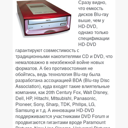
Сразу видно,
что емкость
дисков Blu-ray
выше, чем у
HD-DVD,
однако только
спецификации
HD-DVD
гарантируют совместимость с
традиционными накопителями CD и DVD, что
немаловажно в неизбежной войне новых
форматов. А без противостояния не
обойтись, ведь технология Blu-ray была
разработана ассоциацией BDA (Blu-ray Disc
Association), куда входят такие влиятельные
компании, как 20th Century Fox, Walt Disney,
Dell, HP, Hitachi, Mitsubishi, Panasonic,
Pioneer, Sony, Sharp, TDK, Philips, LG,
Samsung и т.д. А инновации HD-DVD
поддерживаются участниками DVD Forum и
продвигаются гигантами вроде Paramount