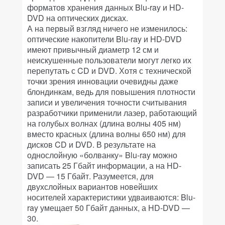
форматов хранения данных Blu-ray и HD-
DVD на оптических дисках.
А на первый взгляд ничего не изменилось:
оптические накопители Blu-ray и HD-DVD
имеют привычный диаметр 12 см и
неискушенные пользователи могут легко их
перепутать с CD и DVD. Хотя с технической
точки зрения инновации очевидны даже
блондинкам, ведь для повышения плотности
записи и увеличения точности считывания
разработчики применили лазер, работающий
на голубых волнах (длина волны 405 нм)
вместо красных (длина волны 650 нм) для
дисков CD и DVD. В результате на
однослойную «болванку» Blu-ray можно
записать 25 Гбайт информации, а на HD-
DVD — 15 Гбайт. Разумеется, для
двухслойных вариантов новейших
носителей характеристики удваиваются: Blu-
ray умещает 50 Гбайт данных, а HD-DVD —
30.