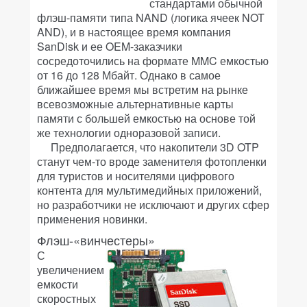
стандартами обычной
флэш-памяти типа NAND (логика ячеек NOT
AND), и в настоящее время компания
SanDisk и ее OEM-заказчики
сосредоточились на формате MMC емкостью
от 16 до 128 Мбайт. Однако в самое
ближайшее время мы встретим на рынке
всевозможные альтернативные карты
памяти с большей емкостью на основе той
же технологии одноразовой записи.
Предполагается, что накопители 3D OTP
станут чем-то вроде заменителя фотопленки
для туристов и носителями цифрового
контента для мультимедийных приложений,
но разработчики не исключают и других сфер
применения новинки.
Флэш-«винчестеры»
С
увеличением
емкости
скоростных