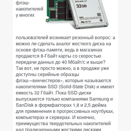
флэш-
накопителей
у многих
пользователей возникает резонный вопрос: а
можно ли сделать аналог жесткого диска на
основе флэш-памяти, ведь в магазинах
продаются 8-Гбайт карты со скоростью
передачи данных до 40 Мбайт/с и выше?
Так вот, не просто можно, а в продаже уже
доступны серийные образцы
флэш-«винчестеров», которые называются
накопителями SSD (Solid-State Disk) и имеют
емкость 32 Гбайт. Пока SSD-диски
выпускаются только компаниями Samsung и
SanDisk в формфакторах 1,8 и 2,5 дюйма
для применения в прогрессивных ноутбуках,
компьютерах и серверах. И конечно,
преимущества твердотельных накопителей
над традиционными жесткими дисками