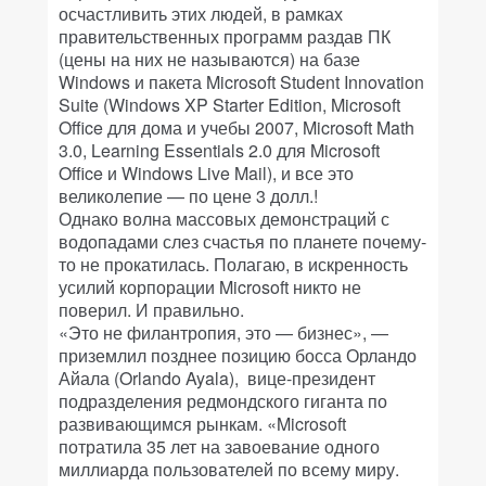
осчастливить этих людей, в рамках
правительственных программ раздав ПК
(цены на них не называются) на базе
Windows и пакета Microsoft Student Innovation
Suite (Windows XP Starter Edition, Microsoft
Office для дома и учебы 2007, Microsoft Math
3.0, Learning Essentials 2.0 для Microsoft
Office и Windows Live Mail), и все это
великолепие — по цене 3 долл.!
Однако волна массовых демонстраций с
водопадами слез счастья по планете почему-
то не прокатилась. Полагаю, в искренность
усилий корпорации Microsoft никто не
поверил. И правильно.
«Это не филантропия, это — бизнес», —
приземлил позднее позицию босса Орландо
Айала (Orlando Ayala), вице-президент
подразделения редмондского гиганта по
развивающимся рынкам. «Microsoft
потратила 35 лет на завоевание одного
миллиарда пользователей по всему миру.