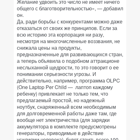
Желание удвоить это число не имеет ничего
общего с благотворительностью», — добавил
он.
Да, ради борьбы с конкурентами можно даже
отказаться от своих же принципов. Если за
всю историю эта корпорация ни разу,
несмотря на многочисленные воззвания, не
снижала цены на продукты,
предназначенные для развивающихся стран,
а теперь объявила о подобном аттракционе
неслыханной щедрости, то это говорит о ее
понимании серьезности угрозы. И
действительно, например, программа OLPC
(One Laptop Per Child — лаптоп каждому
ребенку) привлекает не только тем, что
предлагаемый простой, но надежный
ноутбук, снаряженный всем необходимым
для долговременной работы даже там, где
вообще нет электричества (для зарядки
аккумулятора в комплекте предусмотрены
генераторы, приводимые в действие
усилиями человека), будет стоить всего 100