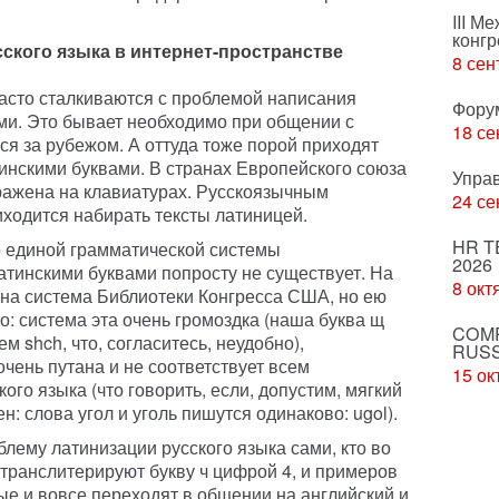
III М
конгр
ского языка в интернет-пространстве
8 сен
асто сталкиваются с проблемой написания
Фору
ами. Это бывает необходимо при общении с
18 се
я за рубежом. А оттуда тоже порой приходят
тинскими буквами. В странах Европейского союза
Упра
ражена на клавиатурах. Русскоязычным
24 се
ходится набирать тексты латиницей.
HR T
то единой грамматической системы
2026
атинскими буквами попросту не существует. На
8 окт
на система Библиотеки Конгресса США, но ею
но: система эта очень громоздка (наша буква щ
COMP
 shch, что, согласитесь, неудобно),
RUSS
чень путана и не соответствует всем
15 ок
го языка (что говорить, если, допустим, мягкий
н: слова угол и уголь пишутся одинаково: ugol).
лему латинизации русского языка сами, кто во
 транслитерируют букву ч цифрой 4, и примеров
ые и вовсе переходят в общении на английский и