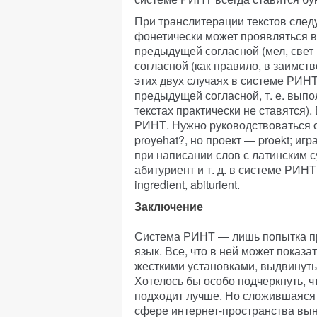
При транслитерации текстов следу
фонетически может проявляться в 
предыдущей согласной (мел, свет и
согласной (как правило, в заимств
этих двух случаях в системе РИНТ 
предыдущей согласной, т. е. выпо
текстах практически не ставятся).
РИНТ. Нужно руководствоваться о
proyehat?, но проект — proekt; игра
при написании слов с латинским 
абитуриент и т. д. в системе РИНТ 
ingredient, abiturient.
Заключение
Система РИНТ — лишь попытка пр
язык. Все, что в ней может показ
жесткими установками, выдвинуты
Хотелось бы особо подчеркнуть, ч
подходит лучше. Но сложившаяся 
сфере интернет-пространства вын