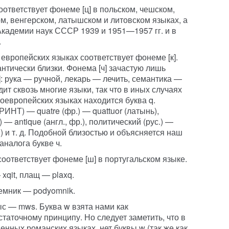
соответствует фонеме [ц] в польском, чешском,
м, венгерском, латышском и литовском языках, а
Академии наук СССР 1939 и 1951—1957 гг. и в
.
в европейских языках соответствует фонеме [к].
мантически близки. Фонема [ч] зачастую лишь
: рука — ручной, лекарь — лечить, семантика —
ит сквозь многие языки, так что в иных случаях
ноевропейских языках находится буква q.
РИНТ) — quatre (фр.) — quattuor (латынь),
— antique (англ., фр.), политический (рус.) —
р.) и т. д. Подобной близостью и объясняется наш
аналога букве ч.
соответствует фонеме [ш] в португальском языке.
xqit, плащ — plaxq.
ъемник — podyomnik.
с — mws. Буква w взята нами как
таточному принципу. Но следует заметить, что в
енных романских языках, нет буквы w (так же как