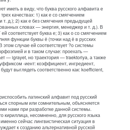
ет иметь в виду, что буква русского алфавита е
трех качествах: 1) как е со смягчением
 т. д.); 2) как е без смягчения предыдущей
ованных словах — энергия, менеджер и т. д.). В
ей соответствует буква е; 3) как о со смягчением
лняя функции буквы ё (точки над ё в русских
 В этом случае ей соответствует ?o системы
рфоэпией и в таком случае: проехать —
ет — igrayet, но траектория — traektoriya, а также
суффиксом -иент: коэффициент, ингредиент,
будут выглядеть соответственно как: koefficient,
испособить латинский алфавит под русский
аться спорным или сомнительным, объясняется
ми нами при разработке данной системы.
то кириллица, несомненно, для русского языка
именно сейчас лингвистическая ситуация в
уждает к созданию альтернативной русской