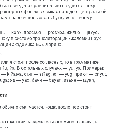
 была введена сравнительно поздно (в эпоху
арактерных фонем в языках народов Центральной
нам право использовать букву w по своему
нь — kon?, просьба — pros?ba, жильё — jil?yo.
знаку в системе транслитерации Академии наук
зации академика Б.А. Ларина.
.
ю или я стоят после согласных, то в грамматике
?u, ?a. В остальных случаях — yu, уа. Примеры:
 — kl?atva, стяг — st?ag, юг — yug, приют — priyut,
uga; яд — yad, баян — bayan, изъян — izyan,
сти
а обычно смягчается, когда после нее стоит
го функции разделительного мягкого знака, в
ва у.