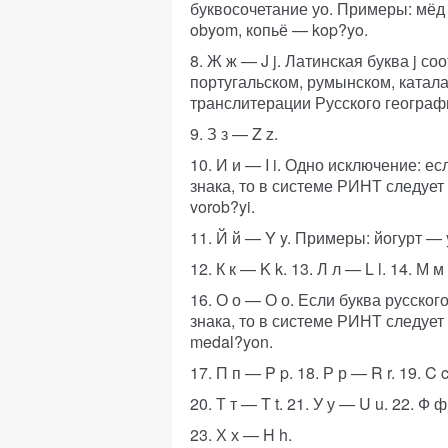
буквосочетание уо. Примеры: мёд
obyom, копьё — kop?yo.
8. Ж ж — J j. Латинская буква j с
португальском, румынском, катала
транслитерации Русского географ
9. З з — Z z.
10. И и — I i. Одно исключение: е
знака, то в системе РИНТ следует
vorob?yi.
11. Й й — Y y. Примеры: йогурт — 
12. К к — K k. 13. Л л — L l. 14. М 
16. О о — О о. Если буква русског
знака, то в системе РИНТ следует
medal?yon.
17. П п — P p. 18. Р р — R r. 19. C 
20. Т т — T t. 21. У у — U u. 22. Ф ф
23. Х х — H h.