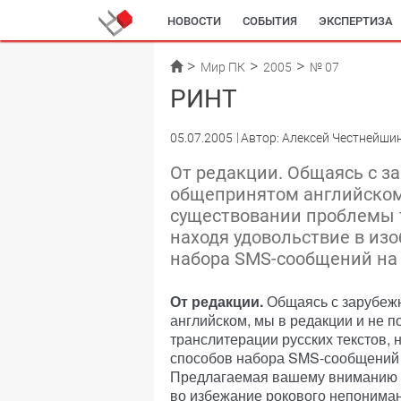
НОВОСТИ
СОБЫТИЯ
ЭКСПЕРТИЗА
Мир ПК
2005
№ 07
РИНТ
05.07.2005
Автор: Алексей Честнейши
От редакции. Общаясь с 
общепринятом английском,
существовании проблемы т
находя удовольствие в из
набора SMS-сообщений на
От редакции.
Общаясь с зарубеж
английском, мы в редакции и не 
транслитерации русских текстов,
способов набора SMS-сообщений
Предлагаемая вашему вниманию ст
во избежание рокового непонима