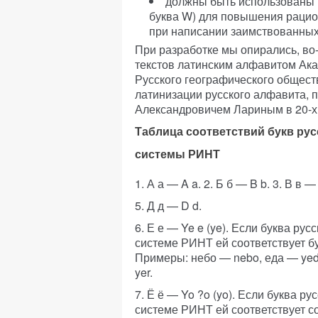
должны быть использованы в
буква W) для повышения рацио
при написании заимствованных
При разработке мы опирались, во
текстов латинским алфавитом Ака
Русского географического общества
латинизации русского алфавита,
Александровичем Лариным в 20-х г
Таблица соответствий букв рус
системы РИНТ
1. А а — A a. 2. Б б — B b. 3. В в — 
5. Д д — D d.
6. Е е — Ye e (ye). Если буква рус
системе РИНТ ей соответствует бу
Примеры: небо — nebo, еда — yeda
yer.
7. Ё ё — Yo ?o (yo). Если буква ру
системе РИНТ ей соответствует с