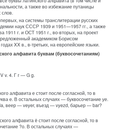
се буквы латинского алфавита (в том числе и
нальности, а также во избежание путаницы
 слов.
-первых, на системы транслитерации русских
демии наук СССР 1939 и 1951—1957 гг., а также
 1911 г. и ОСТ 1951 г., во-вторых, на проект
 предложенный академиком Борисом
одах XX в., в-третьих, на европейские языки.
ского алфавита буквам (буквосочетаниям)
V v. 4. Г г — G g.
ского алфавита е стоит после согласной, то в
ква е. В остальных случаях — буквосочетание уе.
, веер — veyer, въезд — vyezd, барьер — bar?
сского алфавита ё стоит после согласной, то в
очетание ?o. В остальных случаях —