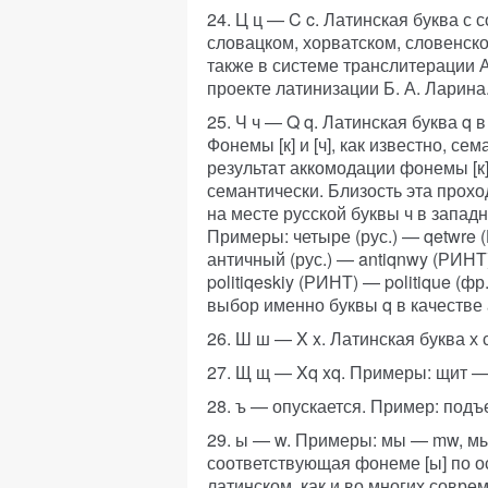
24. Ц ц — C c. Латинская буква с 
словацком, хорватском, словенско
также в системе транслитерации 
проекте латинизации Б. А. Ларина
25. Ч ч — Q q. Латинская буква q 
Фонемы [к] и [ч], как известно, се
результат аккомодации фонемы [к]
семантически. Близость эта проход
на месте русской буквы ч в запад
Примеры: четыре (рус.) — qetwre (
античный (рус.) — antiqnwy (РИНТ) 
politiqeskiy (РИНТ) — politique (ф
выбор именно буквы q в качестве 
26. Ш ш — X x. Латинская буква х 
27. Щ щ — Xq xq. Примеры: щит — 
28. ъ — опускается. Пример: под
29. ы — w. Примеры: мы — mw, мы
соответствующая фонеме [ы] по ос
латинском, как и во многих соврем