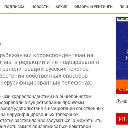
ПОДПИСКА
НОВОСТИ
АРХИВ
ОБЗОРЫ И РЕЙТИНГИ
ПО 
РЕКЛА
н
зарубежными корреспондентами на
 мы в редакции и не подозревали о
ранслитерации русских текстов,
обретении собственных способов
 нерусифицированных телефонах.
Са
ными корреспондентами на общепринятом
Лучш
подозревали о существовании проблемы
 находя удовольствие в изобретении собственных
 на нерусифицированных телефонах.
ИТ
атья заставила нас задуматься: а может быть,
ния есть смысл придерживаться некоторой