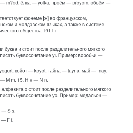
 — m?od, ёлка — yolka, проём — proyom, объём —
оответствует фонеме [ж] во французском,
нском и молдавском языках, а также в системе
ического общества 1911 г.
сли буква и стоит после разделительного мягкого
 писать буквосочетание yi. Пример: воробьи —
yogurt, койот — koyot, тайна — tayna, май — may.
м — M m. 15. Н н — N n.
о алфавита о стоит после разделительного мягкого
 писать буквосочетание уо. Пример: медальон —
c — S s.
 — F f.