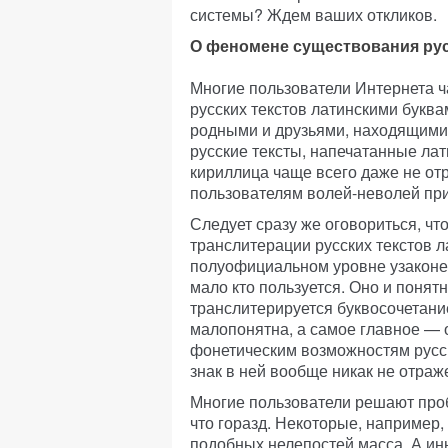
системы? Ждем ваших откликов.
О феномене существования рус
Многие пользователи Интернета ч
русских текстов латинскими букв
родными и друзьями, находящимис
русские тексты, напечатанные ла
кириллица чаще всего даже не от
пользователям волей-неволей при
Следует сразу же оговориться, ч
транслитерации русских текстов л
полуофициальном уровне узаконе
мало кто пользуется. Оно и понят
транслитерируется буквосочетанием
малопонятна, а самое главное — о
фонетическим возможностям русско
знак в ней вообще никак не отраже
Многие пользователи решают проб
что горазд. Некоторые, например,
подобных нелепостей масса. А ин