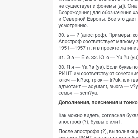
не существует и фонемы [ы]). Она
Возрождения) для обозначения х
и Северной Европы. Все это дает 
усмотрению.
30. ь — ? (апостроф). Примеры: ко
Апостроф соответствует мягкому 
1951—1957 гг. и в проекте латини
31. Э э — E e. 32. Ю ю — Yu ?u (yu)
33. Я я — Ya ?a (ya). Если буквы 
РИНТ им соответствуют сочетания 
ключ — kl?uq, трюк — tr?uk, клятва
адъютант — adyutant, вьюга — v?y
семья — sem?ya.
Дополнения, пояснения и тонко
Как можно видеть, согласная букв
апостроф (?), буквы е или i.
После апострофа (?), выполняюще
системе РИНТ всегда ставится бук