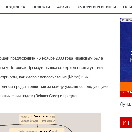
ПОДПИСКА
НОВОСТИ
АРХИВ
ОБЗОРЫ И РЕЙТИНГИ
ПО 
РЕКЛА
ующей предложению «В ноябре 2003 года Ивановым была
йла у Петрова» Прямоугольники со скругленными углами
атрибуты, как слова-словосочетания (Name) и их
 Эллипсы представляют связи между узлами со следующими
Са
мантический падеж (RelationCase) и предлог
Лучш
ИТ