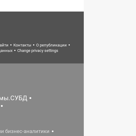
найти
Контакты
О републикации
данных
Change privacy settings
емы.СУБД
ии бизнес-аналитики