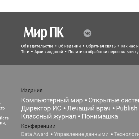
Об издательстве
Об издании
Обратная связь
Как нас 
Теги
Архив изданий
Политика обработки персональных 
Издания
Компьютерный мир
Открытые сист
е
Директор ИС
Лечащий врач
Publish
ктр
Классный журнал
Понимашка
йств,
ии,
Конференции
Data Award
Управление данными
Технолог