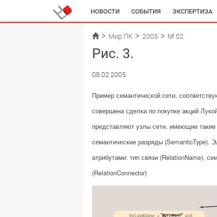
НОВОСТИ
СОБЫТИЯ
ЭКСПЕРТИЗА
Мир ПК
2005
№ 02
Рис. 3.
08.02.2005
Пример семантической сети, соответств
совершена сделка по покупке акций Луко
представляют узлы сети, имеющие такие 
семантические разряды (SemanticType).
атрибутами: тип связи (RelationName), се
(RelationConnector)