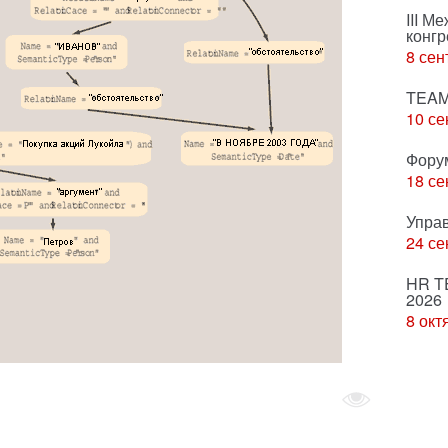
III М
конгр
8 сен
TEAM
10 се
Фору
18 се
Упра
24 се
HR T
2026
8 окт