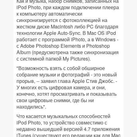
Как и музыка, набор снимков, записанных на
iPod Photo, при каждом подключении плеера
к компьютеру автоматически
синхронизируется с фотоколлекцией на
жестком диске Macintosh либо PC благодаря
технологии Apple Auto-Sync. В Mac OS iPod
работает с программой iPhoto, а в Windows -
с Adobe Photoshop Elements и Photoshop
Album (предусмотрена также синхронизация
с системной папкой My Pictures).
"Возможность взять с собой обширное
собрание музыки и фотографий - это новый
прорыв, -- заявил глава Apple Стив Джобс. -
У многих есть цифровая камера, и они,
конечно, хотят просматривать и показывать
свои цифровые снимки, где бы ни
находились".
Что касается музыкальных способностей
iPod Photo, то устройство совместимо с
недавно вышедшей версией 4.7 приложения
iTunes (существуют его редакции как для Mac