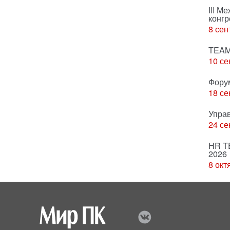
III М
конгр
8 сен
TEAM
10 се
Фору
18 се
Упра
24 се
HR T
2026
8 окт