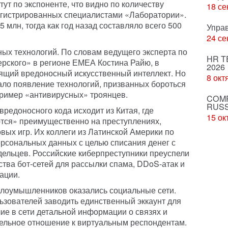
т по экспоненте, что видно по количеству
18 се
егистрированных специалистами «Лаборатории».
5 млн, тогда как год назад составляло всего 500
Упра
24 се
ых технологий. По словам ведущего эксперта по
HR T
рского» в регионе ЕМЕА Костина Райю, в
2026
ящий вредоносный искусственный интеллект. Но
8 окт
ло появление технологий, призванных бороться
ример «антивирусных» троянцев.
COMP
RUSS
редоносного кода исходит из Китая, где
15 ок
ся» преимущественно на преступлениях,
ых игр. Их коллеги из Латинской Америки по
рсональных данных с целью списания денег с
дельцев. Российские киберпреступники преуспели
ства бот-сетей для рассылки спама, DDoS-атак и
ации.
злоумышленников оказались социальные сети.
ьзователей заводить единственный эккаунт для
ие в сети детальной информации о связях и
тельное отношение к виртуальным респондентам.