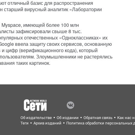
ют отличный базис для распространения
н старший вирусный аналитик «Лаборатории
и Myspace, имеющей более 100 млн
иалисты зафиксировали свыше 8 тыс.
опулярных отечественных «Одноклассниках» их
Google ввела защиту своих сервисов, основанную
в и цифр (верификационного кода), который
 пользователям. Злоумышленники не растерялись
авания таких картинок.
Об издательстве
Об издании
Обратная связь
Как нас 
Теги
Архив изданий
Политика обработки персональных 