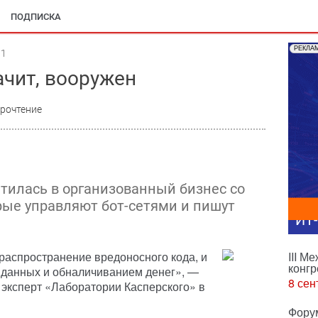
ПОДПИСКА
РЕКЛА
01
ачит, вооружен
прочтение
тилась в организованный бизнес со
ые управляют бот-сетями и пишут
ИТ
 распространение вредоносного кода, и
III М
конгр
данных и обналичиванием денег», —
8 сен
эксперт «Лаборатории Касперского» в
Фору