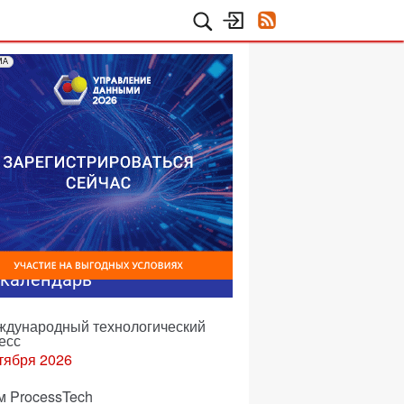
МА
-календарь
еждународный технологический
есс
тября 2026
м ProcessTech