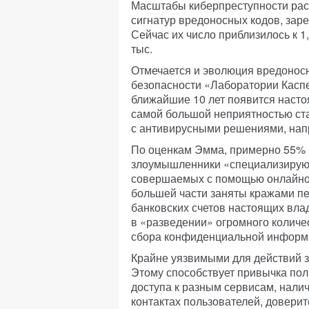
Масштабы киберпреступности расту
сигнатур вредоносных кодов, зар
Сейчас их число приблизилось к 1,
тыс.
Отмечается и эволюция вредоносн
безопасности «Лаборатории Каспе
ближайшие 10 лет появится насто
самой большой неприятностью ста
с антивирусными решениями, нап
По оценкам Эмма, примерно 55% в
злоумышленники «специализируют
совершаемых с помощью онлайнов
большей части заняты кражами пе
банковских счетов настоящих вла
в «разведении» огромного количе
сбора конфиденциальной информ
Крайне уязвимыми для действий 
Этому способствует привычка пол
доступа к разным сервисам, налич
контактах пользователей, довери