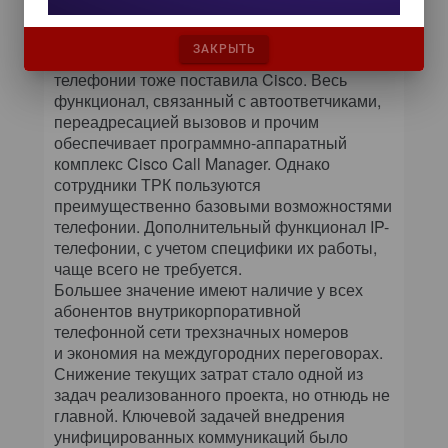
зафиксировано ни одного сбоя системы.
Клиентское оборудование (IP-телефоны)
ЗАКРЫТЬ
и программные приложения для системы IP-
телефонии тоже поставила Cisco. Весь
функционал, связанный с автоответчиками,
переадресацией вызовов и прочим
обеспечивает программно-аппаратный
комплекс Cisco Call Manager. Однако
сотрудники ТРК пользуются
преимущественно базовыми возможностями
телефонии. Дополнительный функционал IP-
телефонии, с учетом специфики их работы,
чаще всего не требуется.
Большее значение имеют наличие у всех
абонентов внутрикорпоративной
телефонной сети трехзначных номеров
и экономия на междугородних переговорах.
Снижение текущих затрат стало одной из
задач реализованного проекта, но отнюдь не
главной. Ключевой задачей внедрения
унифицированных коммуникаций было