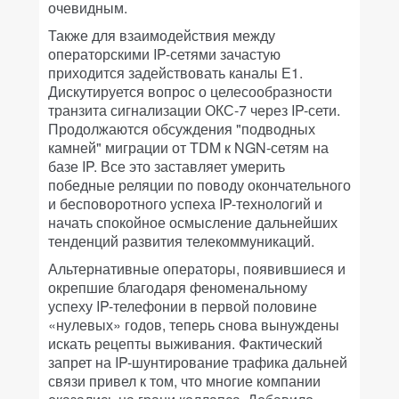
очевидным.
Также для взаимодействия между
операторскими
IP
-сетями зачастую
приходится задействовать каналы Е1.
Дискутируется вопрос о целесообразности
транзита сигнализации ОКС-7 через
IP
-сети.
Продолжаются обсуждения "подводных
камней" миграции от
TDM
к
NGN-сетям
на
базе
IP
. Все это заставляет умерить
победные реляции по поводу окончательного
и бесповоротного успеха
IP
-технологий и
начать спокойное осмысление дальнейших
тенденций развития телекоммуникаций.
Альтернативные операторы, появившиеся и
окрепшие благодаря феноменальному
успеху
IP
-телефонии в первой половине
«нулевых» годов, теперь снова вынуждены
искать рецепты выживания. Фактический
запрет на
IP
-шунтирование трафика дальней
связи привел к том, что многие компании