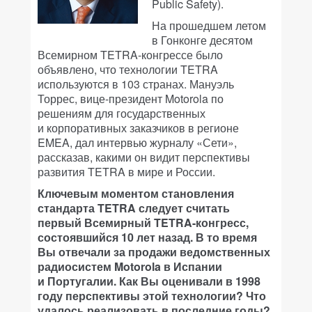
Public Safety).
На прошедшем летом
в Гонконге десятом
Всемирном TETRA-конгрессе было
объявлено, что технологии TETRA
используются в 103 странах. Мануэль
Торрес, вице-президент Motorola по
решениям для государственных
и корпоративных заказчиков в регионе
EMEA, дал интервью журналу «Сети»,
рассказав, какими он видит перспективы
развития TETRA в мире и России.
Ключевым моментом становления
стандарта TETRA следует считать
первый Всемирный TETRA-конгресс,
состоявшийся 10 лет назад. В то время
Вы отвечали за продажи ведомственных
радиосистем Motorola в Испании
и Португалии. Как Вы оценивали в 1998
году перспективы этой технологии? Что
удалось реализовать в последние годы?