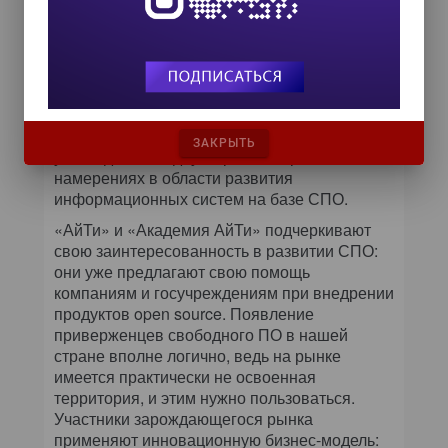
на базе открытого ПО. Предполагается
создать систему постоянной
консультационно-методической поддержки
по вопросам использования СПО. С
некоторыми госпредприятиями, например
«Почтой России» и Федеральным фондом
обязательного медицинского страхования,
ЗАКРЫТЬ
уже подписаны двусторонние протоколы о
намерениях в области развития
информационных систем на базе СПО.
«АйТи» и «Академия АйТи» подчеркивают
свою заинтересованность в развитии СПО:
они уже предлагают свою помощь
компаниям и госучреждениям при внедрении
продуктов
o
pen
s
ource. Появление
приверженцев свободного ПО в нашей
стране вполне логично, ведь на рынке
имеется практически не освоенная
территория, и этим нужно пользоваться.
Участники зарождающегося рынка
применяют инновационную бизнес-модель: