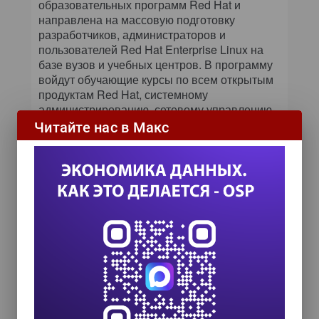
образовательных программ Red Hat и
направлена на массовую подготовку
разработчиков, администраторов и
пользователей Red Hat Enterprise Linux на
базе вузов и учебных центров. В программу
войдут обучающие курсы по всем открытым
продуктам Red Hat, системному
администрированию, сетевому управлению
и разработке ПО с открытым кодом. После
Читайте нас в Макс
сдачи экзамена студентам российских вузов
будет присваиваться статус
сертифицированных специалистов Red Hat
Certified Technician (RHCT). Несколько
высших учебных заведений уже взялись за
подготовку по программе ROSEP.
Red Hat признает огромный потенциал
рынка СПО, на котором практически
отсутствует конкуренция. Компания
планирует сотрудничать с Минкомсвязи РФ,
помогать в организации Национального
центра компетенции по разработке решений