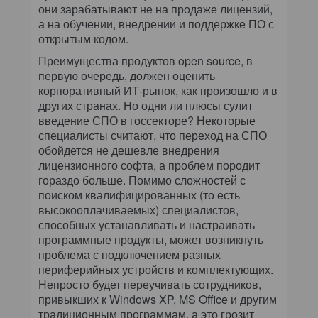
они зарабатывают не на продаже лицензий,
а на обучении, внедрении и поддержке ПО с
открытым кодом.
Преимущества продуктов
o
pen
s
ource, в
первую очередь, должен оценить
корпоративный ИТ-рынок, как произошло и в
других странах. Но одни ли плюсы сулит
введение СПО в госсекторе? Некоторые
специалисты считают, что переход на СПО
обойдется не дешевле внедрения
лицензионного софта, а проблем породит
гораздо больше. Помимо сложностей с
поиском квалифицированных (то есть
высокооплачиваемых) специалистов,
способных устанавливать и настраивать
программные продукты, может возникнуть
проблема с подключением разных
периферийных устройств и комплектующих.
Непросто будет переучивать сотрудников,
привыкших к Windows XP, MS Office и другим
традиционным программам, а это грозит