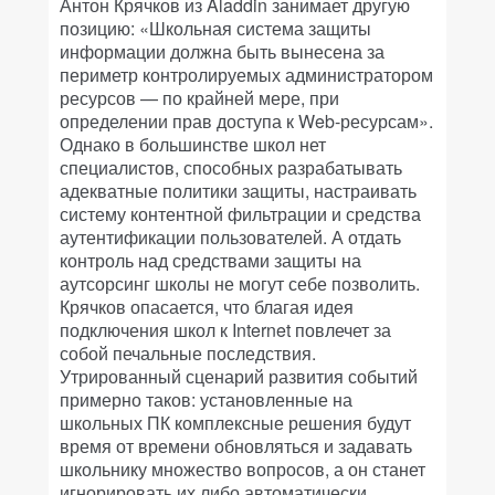
Антон Крячков из Aladdin занимает другую
позицию: «Школьная система защиты
информации должна быть вынесена за
периметр контролируемых администратором
ресурсов — по крайней мере, при
определении прав доступа к Web-ресурсам».
Однако в большинстве школ нет
специалистов, способных разрабатывать
адекватные политики защиты, настраивать
систему контентной фильтрации и средства
аутентификации пользователей. А отдать
контроль над средствами защиты на
аутсорсинг школы не могут себе позволить.
Крячков опасается, что благая идея
подключения школ к Internet повлечет за
собой печальные последствия.
Утрированный сценарий развития событий
примерно таков: установленные на
школьных ПК комплексные решения будут
время от времени обновляться и задавать
школьнику множество вопросов, а он станет
игнорировать их либо автоматически