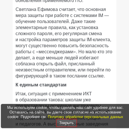
обновления применяемого ПО.
Светлана Ефимова считает, что основная
мера защиты при работе с системами IM —
обучение пользователей. Даже такие
элементарные правила, как установка
сложного пароля, его регулярная смена
и настройка параметров защиты IM-клиента,
могут существенно повысить безопасность
работы с «мессенджерами». Но мало кто это
делает, а еще меньше людей избегают
соблазна открыть файл, присланный
неизвестным отправителем, или перейти по
фигурирующей в таком послании ссылке.
К единым стандартам
Итак, ситуация с применением ИКТ
в образовании такова: школам уже
предоставлены основные инструменты
Мы используем cookie, чтобы сделать наш сайт удобнее для вас.
развития учебного процесса, и дальнейший
Оставаясь на сайте, вы даете свое согласие на использование
ход событий зависит от администраций
cookie. Подробнее см.
Политику обработки персональных данных
и педагогов. А высшие учебные заведения
Закрыть