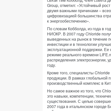
связи Тим Кобболд, член совета д
Group, отметил: «Устойчивый рос
двумя важными причинами – всео
цифровизацией большинства отрас
к энергообеспечению».
По словам Кобболда, из года в го
НИОКР. В 2007 году Chloride полу
выведенных на рынок в течение п
инвестиции и в технологии улучш
эксплуатационной поддержки. Ее 
режиме реального времени LIFE.n
распределения электроэнергии, уд
году.
Кроме того, специалисты Chlorid
продукции. В рамках глобальной 
производственный комплекс в Кит
Но самое важное из того, что Chl
это навыки, компетенции, техниче
существования. С целью соверше
2007 года в итальянском городе Б