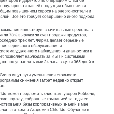
иректоров и директор по операциям Chloride
т популярности нашей продукции объясняется
бщим повышением спроса на энергоносители и
лей. Все это требует совершенно иного подхода
д компания инвестирует значительные средства в
чила 73% выручки за счет продажи продуктов,
оследних трех лет. Фирма делает серьезные
ения сервисного обслуживания и
система удаленного наблюдения и диагностики в
et позволяет наблюдать за ИБП и системами
аленно управлять ими 24 часа в сутки 365 дней в
e Group ищут пути уменьшения стоимости
программы снижения затрат недавно открыт
ае.
oride может предложить клиентам, уверен Кобболд,
ские ноу-хау, собранные компанией за годы ее
нствования базы корпоративных знаний в мае
олонья открыта Академия Chloride. Обучение в