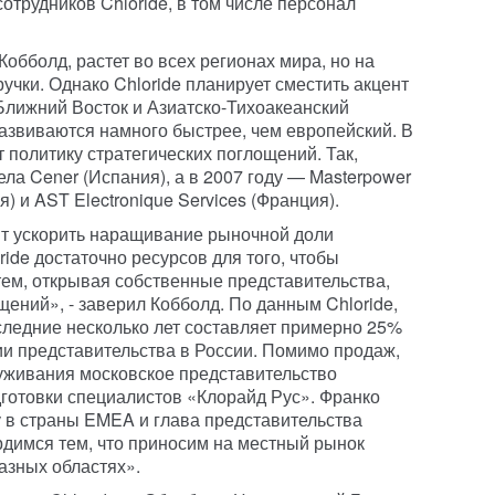
сотрудников Chloride, в том числе персонал
обболд, растет во всех регионах мира, но на
чки. Однако Chloride планирует сместить акцент
Ближний Восток и Азиатско-Тихоакеанский
развиваются намного быстрее, чем европейский. В
политику стратегических поглощений. Так,
ела Cener (Испания), а в 2007 году — Masterpower
я) и AST Electronique Services (Франция).
ит ускорить наращивание рыночной доли
ride достаточно ресурсов для того, чтобы
тем, открывая собственные представительства,
ощений», - заверил Кобболд. По данным Chloride,
следние несколько лет составляет примерно 25%
тии представительства в России. Помимо продаж,
уживания московское представительство
готовки специалистов «Клорайд Рус». Франко
у в страны EMEA и глава представительства
ордимся тем, что приносим на местный рынок
азных областях».