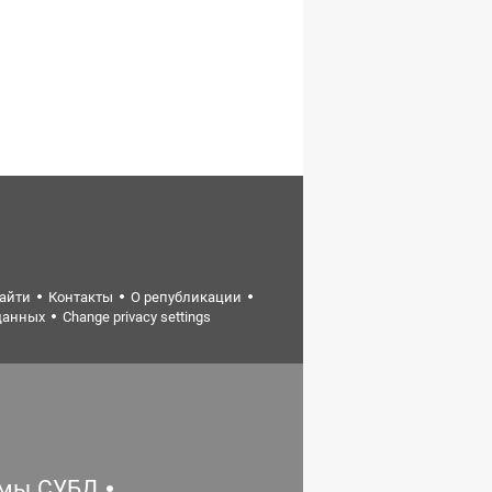
найти
Контакты
О републикации
данных
Change privacy settings
емы.СУБД