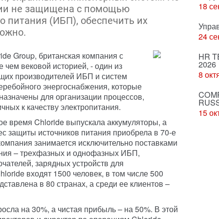
18 се
гии не защищена с помощью
о питания (ИБП), обеспечить их
Упра
ожно.
24 се
ride Group, британская компания с
HR T
2026
е чем вековой историей, - один из
8 окт
щих производителей ИБП и систем
еребойного энергоснабжения, которые
COMP
назначены для организации процессов,
RUSS
ичных к качеству электропитания.
15 ок
ое время Chloride выпускала аккумуляторы, а
ес защиты источников питания приобрела в 70-е
 компания занимается исключительно поставками
ния – трехфазных и однофазных ИБП,
чателей, зарядных устройств для
oride входят 1500 человек, в том числе 500
ставлена в 80 странах, а среди ее клиентов –
осла на 30%, а чистая прибыль – на 50%. В этой