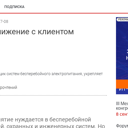
ПОДПИСКА
РЕКЛА
7-08
ближение с клиентом
щик систем бесперебойного электропитания, укрепляет
прочтений
ИТ
III М
конгр
8 сен
ятие нуждается в бесперебойной
Фору
й, охранных и инженерных систем. Но