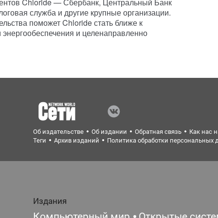
ентов Chloride — Сбербанк, Центральный Банк
оговая служба и другие крупные организации.
льства поможет Chloride стать ближе к
м энергообеспечения и целенаправленно
Об издательстве
Об издании
Обратная связь
Как нас 
Теги
Архив изданий
Политика обработки персональных 
Издания
Компьютерный мир
Открытые сист