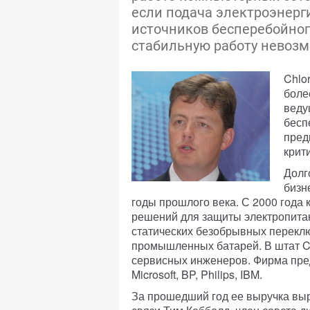
если подача электроэнер
источников бесперебойног
стабильную работу невозм
Chlo
боле
веду
бесп
пред
крит
Долг
бизн
годы прошлого века. С 2000 года
решений для защиты электропита
статических безобрывных переклю
промышленных батарей. В штат Chl
сервисных инженеров. Фирма пред
Microsoft, BP, Philips, IBM.
За прошедший год ее выручка выр