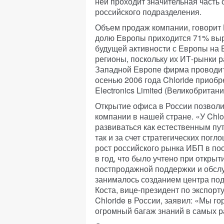
ней проходит значительная часть 
российского подразделения.
Объем продаж компании, говорит К
долю Европы приходится 71% выру
будущей активности с Европы на 
регионы, поскольку их ИТ-рынки 
Западной Европе фирма проводит 
осенью 2006 года Chloride приобр
Electronics Limited (Великобритани
Открытие офиса в России позвол
компании в нашей стране. «У Chlo
развиваться как естественным пу
так и за счет стратегических погл
рост российского рынка ИБП в по
в год, что было учтено при откры
постпродажной поддержки и обсл
занималось созданием центра под
Коста, вице-президент по экспорт
Chloride в России, заявил: «Мы г
огромный багаж знаний в самых р