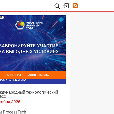
МА
-календарь
еждународный технологический
есс
тября 2026
м ProcessTech