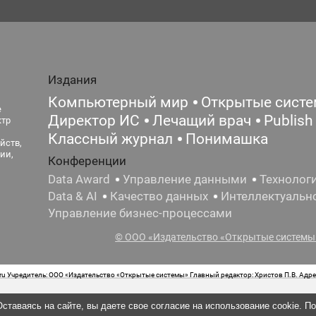
Издания
Компьютерный мир
Открытые сист
е
Директор ИС
Лечащий врач
Publish
ктр
Классный журнал
Понимашка
йств,
ии,
Конференции
Data Award
Управление данными
Технолог
Data & AI
Качество данных
Интеллектуальн
Управление бизнес-процессами
© ООО «Издательство «Открытые системы»
 Учредитель: ООО «Издательство «Открытые системы» Главный редактор: Христов П.В. Адрес
стная маркировка: 12+ Свидетельство о регистрации СМИ сетевого издания Эл.№ ФС77-62008
ставаясь на сайте, вы даете свое согласие на использование cookie. П