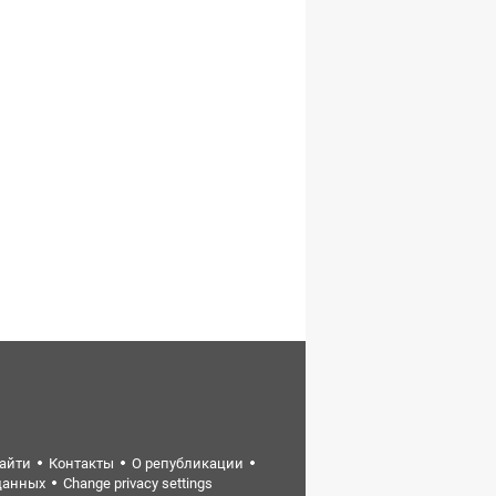
найти
Контакты
О републикации
данных
Change privacy settings