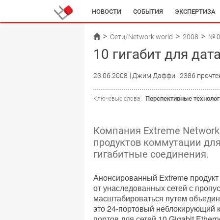
НОВОСТИ
СОБЫТИЯ
ЭКСПЕРТИЗА
Сети/Network world
2008
№ 0
10 гигабит для дат
23.06.2008
Джим Даффи
2386 прочте
Перспективные технолог
Ключевые слова :
Компания Extreme Network
продуктов коммутации для
гигабитные соединения.
Анонсированный Extreme продукт
от унаследованных сетей с пропус
масштабироваться путем объедине
это 24-портовый неблокирующий 
портов для сетей 10 Gigabit Ether