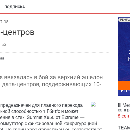
ПОДПИСКА
РЕКЛА
7-08
а-центров
ний
ии
s ввязалась в бой за верхний эшелон
 дата-центров, поддерживающих 10-
ИТ
 предназначен для плавного перехода
III М
конгр
кной способностью 1 Гбит/с и может
8 сен
ния в стек. Summit X650 от Extreme —
коммутатор с фиксированной конфигурацией
TEAM
net. По своим характеристикам он соответствует