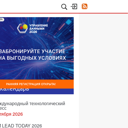
МА
-календарь
еждународный технологический
есс
тября 2026
 LEAD TODAY 2026