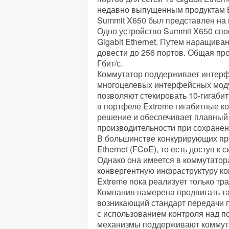
недавно выпущенным продуктам Bl
Summit X650 был представлен на в
Одно устройство Summit X650 спо
Gigabit Ethernet. Путем наращив
довести до 256 портов. Общая про
Гбит/с.
Коммутатор поддерживает интерфе
многоцелевых интерфейсных модуле
позволяют стекировать 10-гигаби
в портфеле Extreme гигабитные к
решение и обеспечивает плавный
производительности при сохранен
В большинстве конкурирующих про
Ethernet (FCoE), то есть доступ к
Однако она имеется в коммутатора
конвергентную инфраструктуру ко
Extreme пока реализует только т
Компания намерена продвигать та
возникающий стандарт передачи 
с использованием контроля над п
механизмы поддерживают коммутат