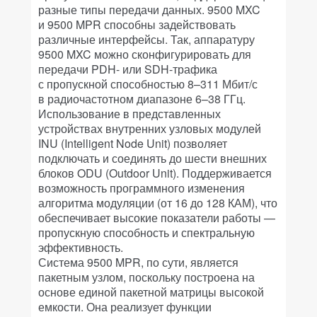
разные типы передачи данных. 9500 MXC
и 9500 MPR способны задействовать
различные интерфейсы. Так, аппаратуру
9500 MXC можно сконфигурировать для
передачи PDH- или SDH-трафика
с пропускной способностью 8–311 Мбит/с
в радиочастотном диапазоне 6–38 ГГц.
Использование в представленных
устройствах внутренних узловых модулей
INU (Intelligent Node Unit) позволяет
подключать и соединять до шести внешних
блоков ODU (Outdoor Unit). Поддерживается
возможность программного изменения
алгоритма модуляции (от 16 до 128 КАМ), что
обеспечивает высокие показатели работы —
пропускную способность и спектральную
эффективность.
Система 9500 MPR, по сути, является
пакетным узлом, поскольку построена на
основе единой пакетной матрицы высокой
емкости. Она реализует функции