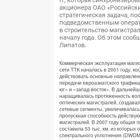
гг, которая синхронизиров
акционера ОАО «Российски
стратегическая задача, п
подведомственным операт
в строительство магистра
началу года. Об этом сооб
Липатов.
Коммерческая эксплуатация маги
сети ТТК началась в 2001 году, ко
действовать основные направлен
передачи евроазиатского трафика
юг» и «запад-восток». В дальней
наращивалась протяженность вол
оптических магистралей, создава
сетевые сегменты, увеличивалась
пропускная способность действу
магистралей. В 2007 году общая 
составила 53 тыс. км, из которых 
спектрального уплотнения (DWDM)