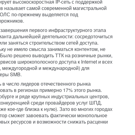
ует высокоскоростная IP-сеть с поддержкой
ов называет самой современной магистральной
 ВОЛС по-прежнему выделяется под
орожников.
 завершения первого инфраструктурного этапа
анта дальнейшей деятельности: сосредоточиться
или заняться строительством сетей доступа.
ьку не имело смысла заниматься контентом, не
. Было решено выводить ТТК на розничные рынки,
рвисов широкополосного доступа к Internet и всех
, междугородной и международной) для
феры SMB.
ь в число лидеров отечественного рынка
овать в регионах примерно 17% этого рынка.
рбурге и ряде крупных индустриальных центров,
онкуренцией среди провайдеров услуг ШПД,
же кое-где близка к нулю). Зато во многих городах
тор сможет завоевать фактически монопольное
овых ресурсов и возможности снижать расценки