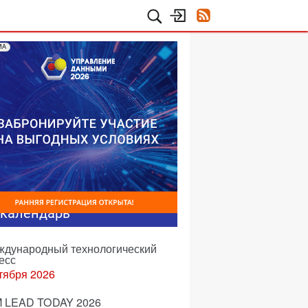
МА
-календарь
еждународный технологический
есс
тября 2026
 LEAD TODAY 2026