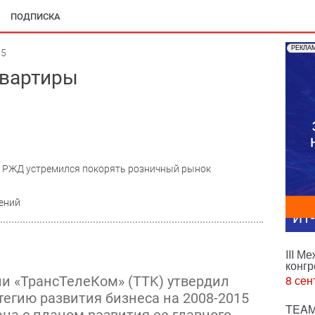
ПОДПИСКА
РЕКЛА
05
квартиры
 РЖД устремился покорять розничный рынок
ений
ИТ
III М
конгр
8 сен
и «ТрансТелеКом» (TTK) утвердил
тегию развития бизнеса на 2008-2015
TEAM