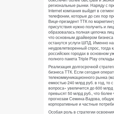
региональные рынки. Наряду с п
Internet компания выйдет в сегме
телефонии, которые до сих пор п
Вице-президент ТТК по маркетингу
присутствия нужно получить и ли
образовалась полная цепочка лиц
что основным драйвером бизнеса
останутся услуги ШПД. Именно на
неудовлетворенный спрос, тогда 
российских городах в основном у
полного пакета Triple Play откла
Реализация долгосрочной страте
бизнеса ТТК. Если сегодня операт
телекоммуникационного рынка (ма
емкостью 240 млрд руб. в год, то
вопроса» увеличится до 600 млрд 
превысят 50 млрд руб., что более 
прогнозам Семина-Вадова, общую
корпоративные и частные потреби
Особая роль в стратегии освоения