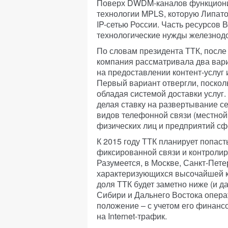
Поверх DWDM-каналов функционир
технологии MPLS, которую Липат
IP-сетью России. Часть ресурсов
технологические нужды железнод
По словам президента ТТК, после
компания рассматривала два вари
на предоставлении контент-услуг 
Первый вариант отвергли, поскол
обладая системой доставки услуг
делая ставку на развертывание се
видов телефонной связи (местной
физических лиц и предприятий с
К 2015 году ТТК планирует попаст
фиксированной связи и контролир
Разумеется, в Москве, Санкт-Пете
характеризующихся высочайшей к
доля ТТК будет заметно ниже (и да
Сибири и Дальнего Востока опера
положение – с учетом его финанс
на Internet-трафик.