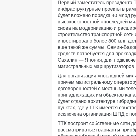
Первый заместитель президента 
инфраструктурные проекты в рамк
будет вложено порядка 40 млрд р
высокоскоростной «последней мил
снова на модернизацию и расшире
строительство транспортной сет
инвестировано более 800 млн долл
еще такой же суммы. Семин-Вадов
средств потребуется для прокладк
Сахалин — Япония, для подключен
магистральных маршрутизаторов в
Для организации «последней мили
причем магистральному оператору
договоренностей с местными тел
принадлежащих им объектов кана
будет отдано архитектуре гибридны
пунктах, где у ТТК имеется собст
исключена организация ШПД с по
ТТК построит собственные сети до
рассматриваться варианты приобр
обеспечит более быстрый и эконо