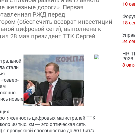
ана с планом развития ее главного
10 се
е железные дороги». Первая
оставленная РЖД перед
Фору
ором (обеспечить возврат инвестиций
18 се
льной цифровой сети), выполнена к
Упра
щил 28 мая президент ТТК Сергей
24 се
HR T
2026
стральной
8 окт
гда стали
ия
 «север-
шем
оконно-
лись новые
ющих
протяженность цифровых магистралей ТТК
около 30 тыс. км — это оптическая сеть
 с пропускной способностью до 50 Гбит/c.