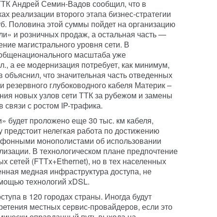
ТТК Андрей Семин-Вадов сообщил, что в
ах реализации второго этапа бизнес-стратегии
уб. Половина этой суммы пойдет на организацию
и» и розничных продаж, а остальная часть —
ние магистрального уровня сети. В
и общенационального масштаба уже
., а ее модернизация потребует, как минимум,
 объяснил, что значительная часть отведенных
и резервного глубоководного кабеля Материк –
ия новых узлов сети ТТК за рубежом и замены
 связи с ростом IP-трафика.
» будет проложено еще 30 тыс. км кабеля,
 предстоит нелегкая работа по достижению
ефонными монополистами об использовании
лизации. В технологическом плане предпочтение
х сетей (FTTx+Ethernet), но в тех населенных
венная медная инфраструктура доступа, не
мощью технологий xDSL.
ступа в 120 городах страны. Иногда будут
етения местных сервис-провайдеров, если это
мически оправданный путь выхода на