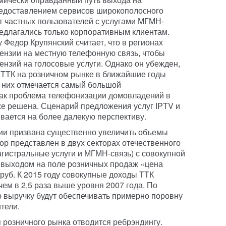
редоставлением сервисов широкополосного
нт частных пользователей с услугами МГМН-
редлагались только корпоративным клиентам.
 Федор Крупянский считает, что в регионах
цензии на местную телефонную связь, чтобы
ензий на голосовые услуги. Однако он убежден,
 ТТК на розничном рынке в ближайшие годы
 них отмечается самый большой
как проблема телефонизации домовладений в
же решена. Сценарий предложения услуг IPTV и
дывается на более далекую перспективу.
гии призвана существенно увеличить объемы
ор представлен в двух секторах отечественного
гистральные услуги и МГМН-связь) с совокупной
 с выходом на поле розничных продаж «цена
руб. К 2015 году совокупные доходы ТТК
чем в 2,5 раза выше уровня 2007 года. По
 выручку будут обеспечивать примерно поровну
тели.
 розничного рынка отводится ребрэндингу.