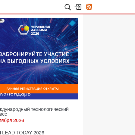
МА
-календарь
еждународный технологический
есс
тября 2026
 LEAD TODAY 2026