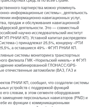
транспортных средств по всей стране.
арственного партнерства можно упомянуть
ионно–информационные системы», деятельность
влении информационно-навигационных услуг,
тва, продаж и обслуживания навигационной
айдерской деятельности. Это — совместный
ссийский научно-исследовательский институт
(ФГУП РНИИ КП). Уставной капитал распределен
«Система») принадлежат 25,5%, концерну «РТИ
 25,5%, а оставшиеся 49% - ФГУП РНИИ КП.
тивные системы мониторинга транспортных
ярного филиала ГМК «Норильский никель» и ФГУП
внедрение комбинированной ГЛОНАСС/GPS-
ые отечественные автомобили (ВАЗ, ГАЗ и
ектов РНИИ КП, сообщил, что создатели системы
ьных устройств с поддержкой функций
о его словам, в этом сегменте оборудования
 замещение персональных навигаторов (PND) и
себе их функции c коммуникационными