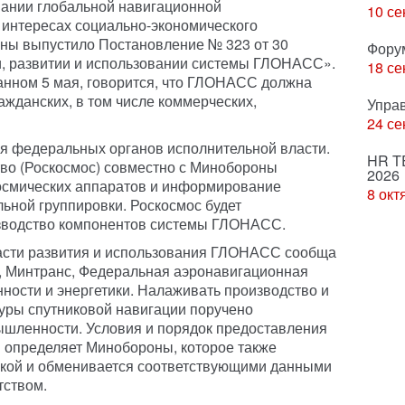
овании глобальной навигационной
10 се
интересах социально-экономического
аны выпустило Постановление № 323 от 30
Фору
и, развитии и использовании системы ГЛОНАСС».
18 се
анном 5 мая, говорится, что ГЛОНАСС должна
ажданских, в том числе коммерческих,
Упра
24 се
я федеральных органов исполнительной власти.
HR T
во (Роскосмос) совместно с Минобороны
2026
космических аппаратов и информирование
8 окт
льной группировки. Роскосмос будет
изводство компонентов системы ГЛОНАСС.
ласти развития и использования ГЛОНАСС сообща
, Минтранс, Федеральная аэронавигационная
ости и энергетики. Налаживать производство и
уры спутниковой навигации поручено
ышленности. Условия и порядок предоставления
определяет Минобороны, которое также
вкой и обменивается соответствующими данными
тством.