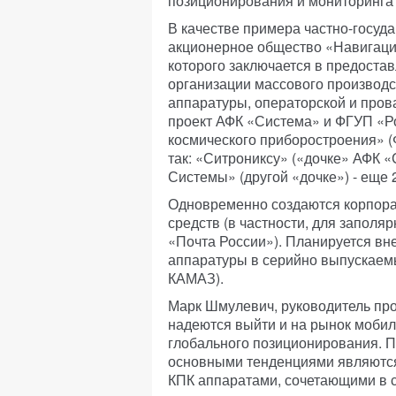
позиционирования и мониторинга 
В качестве примера частно-госуд
акционерное общество «Навигац
которого заключается в предоста
организации массового производс
аппаратуры, операторской и пров
проект АФК «Система» и ФГУП «Ро
космического приборостроения» 
так: «Ситрониксу» («дочке» АФК 
Системы» (другой «дочке») - еще
Одновременно создаются корпора
средств (в частности, для запол
«Почта России»). Планируется 
аппаратуры в серийно выпускаем
КАМАЗ).
Марк Шмулевич, руководитель про
надеются выйти и на рынок мобил
глобального позиционирования. П
основными тенденциями являются
КПК аппаратами, сочетающими в 