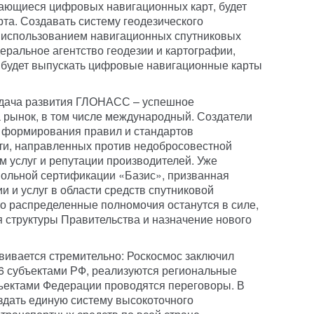
ающиеся цифровых навигационных карт, будет
та. Создавать систему геодезического
с использованием навигационных спутниковых
ральное агентство геодезии и картографии,
 будет выпускать цифровые навигационные карты
адача развития ГЛОНАСС – успешное
а рынок, в том числе международный. Создатели
 формирования правил и стандартов
ти, направленных против недобросовестной
м услуг и репутации производителей. Уже
вольной сертификации «Базис», призванная
и и услуг в области средств спутниковой
то распределенные полномочия останутся в силе,
 структуры Правительства и назначение нового
вивается стремительно: Роскосмос заключил
6 субъектами РФ, реализуются региональные
бъектами Федерации проводятся переговоры. В
дать единую систему высокоточного