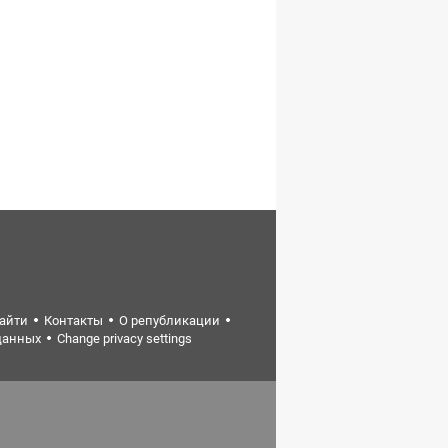
найти
Контакты
О републикации
данных
Change privacy settings