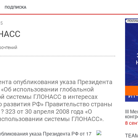
ПОДПИСКА
РЕКЛА
05
ОНАСС
рочтений
ента опубликования указа Президента
8) «Об использовании глобальной
ИТ
ой системы ГЛОНАСС в интересах
 развития РФ» Правительство страны
 323 от 30 апреля 2008 года «О
III М
конгр
 использовании системы ГЛОНАСС».
8 сен
убликования указа Президента РФ от 17
TEAM