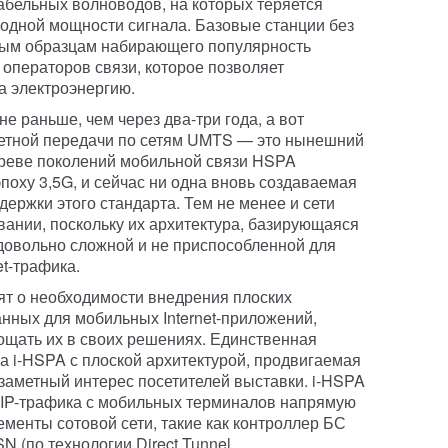
абельных волноводов, на которых теряется
ходной мощности сигнала. Базовые станции без
вым образцам набирающего популярность
 операторов связи, которое позволяет
а электроэнергию.
не раньше, чем через два-три года, а вот
кетной передачи по сетям UMTS — это нынешний
древе поколений мобильной связи HSPA
ху 3,5G, и сейчас ни одна вновь создаваемая
держки этого стандарта. Тем не менее и сети
ании, поскольку их архитектура, базирующаяся
 довольно сложной и не приспособленной для
t-трафика.
дят о необходимости внедрения плоских
ванных для мобильных Internet-приложений,
ощать их в своих решениях. Единственная
 i-HSPA с плоской архитектурой, продвигаемая
 заметный интерес посетителей выставки. i-HSPA
 IP-трафика с мобильных терминалов напрямую
лементы сотовой сети, такие как контроллер БС
 (по технологии Direct Tunnel,