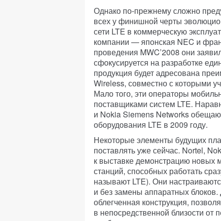
Однако по-прежнему сложно преду
всех у финишной черты эволюцион
сети LTE в коммерческую эксплуа
компании — японская NEC и франк
проведения MWC’2008 они заявили
сфокусируется на разработке еди
продукция будет адресована пре
Wireless, совместно с которыми у
Мало того, эти операторы мобиль
поставщиками систем LTE. Наравн
и Nokia Siemens Networks обещаю
оборудования LTE в 2009 году.
Некоторые элементы будущих пла
поставлять уже сейчас. Nortel, N
к выставке демонстрацию новых 
станций, способных работать сраз
называют LTE). Они настраиваютс
и без замены аппаратных блоков.
облегченная конструкция, позво
в непосредственной близости от 