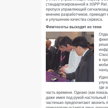
стандартизированной в 3GPP Rel.
пропуск управляющей сигнализаци
мнению разработчиков, приведет 
и улучшению качества сервиса.
Фемтосоты выходят из тени
Отде
фемт
реше
инфр
Cisc
в пр
моби
нахо
Идео
улуч
где 
часть времени. Однако (как показ
даже имея под рукой настольный т
частенько предпочитают звонить 
операторам остается лишь поощря