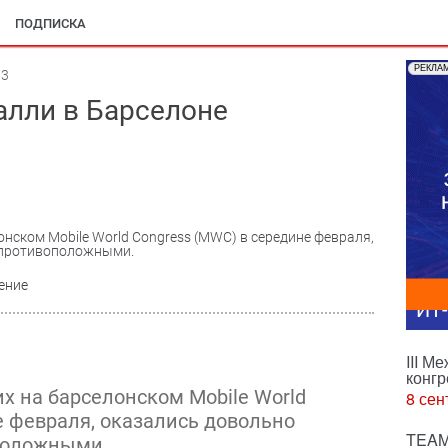
ПОДПИСКА
РЕКЛА
03
алли в Барселоне
нском Mobile World Congress (MWC) в середине февраля,
 противоположными.
ение
ИТ
III М
конгр
 на барселонском Mobile World
8 сен
е февраля, оказались довольно
TEAM
положными.