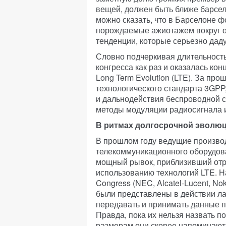
вещей, должен быть ближе барсе
можно сказать, что в Барселоне 
порождаемые ажиотажем вокруг о
тенденции, которые серьезно дадут
Словно подчеркивая длительность
конгресса как раз и оказалась к
Long Term Evolution (LTE). За про
технологического стандарта 3GPP
и дальнодействия беспроводной с
методы модуляции радиосигнала и
В ритмах долгосрочной эволю
В прошлом году ведущие произво
телекоммуникационного оборудов
мощный рывок, приблизивший отр
использованию технологий LTE. На
Congress (NEC, Alcatel-Lucent, Nok
были представлены в действии л
передавать и принимать данные по
Правда, пока их нельзя назвать 
размерам они скорее напоминают