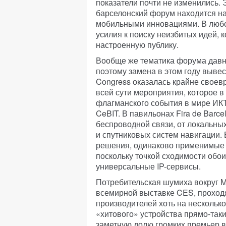
показатели почти не изменились. 
барселонский форум находится на
мобильными инновациями. В любо
усилия к поиску неизбитых идей, 
настроенную публику.
Вообще же тематика форума давн
поэтому замена в этом году вывес
Congress оказалась крайне своев
всей сути мероприятия, которое в
флагманского события в мире ИК
CeBIT. В павильонах Fira de Barc
беспроводной связи, от локальны
и спутниковых систем навигации. 
решения, одинаково применимые 
поскольку точкой сходимости обои
универсальные IP-сервисы.
Потребительская шумиха вокруг M
всемирной выставке CES, проходя
производителей хоть на несколько
«хитового» устройства прямо-так
заметную долю громких премьер в