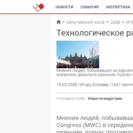
НОВОСТИ
СОБЫТИЯ
ЭКСПЕРТИЗА
Сети/Network world
2008
№ 
Технологическое р
Мнения людей, побывавших на барсело
оказались довольно разными, подчас
19.03.2008
Игорь Елисеев
1451 прочт
Новости индустрии
Ключевые слова :
Мнения людей, побывавших
Congress (MWC) в середин
разными, подчас противо