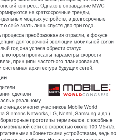
лонский конгресс. Однако в оправдание MWC
формируются не краткосрочные тренды,
тдельных модных устройств, а долгосрочные
 о себе знать лишь спустя два-три года.
 процесса преобразования отрасли, в фокусе
онцепция долгосрочной эволюции мобильной связи
шлый год она успела обрести статус
, в котором прописаны параметры скорости
вязи, принципы частотного планирования,
 системная архитектура будущих сетей.
ции
дители
ания сделали
асль к реальному
 стендах многих участников Mobile World
ia Siemens Networks, LG, Nortel, Samsung и др.)
абораторные прототипы терминалов, способные
 мобильной сети со скоростью около 100 Мбит/c.
портативными абонентскими устройствами, ведь по
 офисные тумбочки. Но главное достижение —