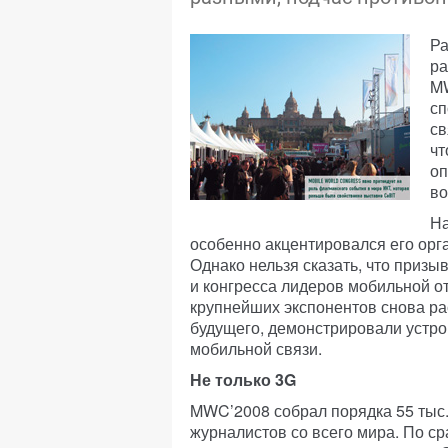
Ра
ра
M
сп
св
чт
оп
во
На
особенно акцентировался его ор
Однако нельзя сказать, что при
и конгресса лидеров мобильной 
крупнейших экспонентов снова ра
будущего, демонстрировали устро
мобильной связи.
Не только 3G
MWC’2008 собрал порядка 55 тыс. 
журналистов со всего мира. По 