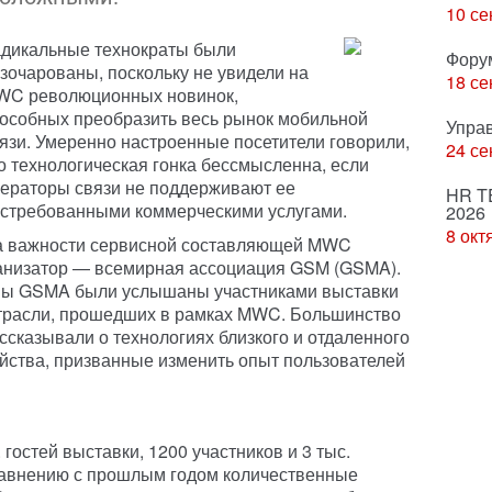
10 се
дикальные технократы были
Фору
зочарованы, поскольку не увидели на
18 се
WC революционных новинок,
особных преобразить весь рынок мобильной
Упра
язи. Умеренно настроенные посетители говорили,
24 се
о технологическая гонка бессмысленна, если
ераторы связи не поддерживают ее
HR T
стребованными коммерческими услугами.
2026
8 окт
 важности сервисной составляющей MWC
ганизатор — всемирная ассоциация GSM (GSMA).
зывы GSMA были услышаны участниками выставки
отрасли, прошедших в рамках MWC. Большинство
ссказывали о технологиях близкого и отдаленного
йства, призванные изменить опыт пользователей
гостей выставки, 1200 участников и 3 тыс.
сравнению с прошлым годом количественные