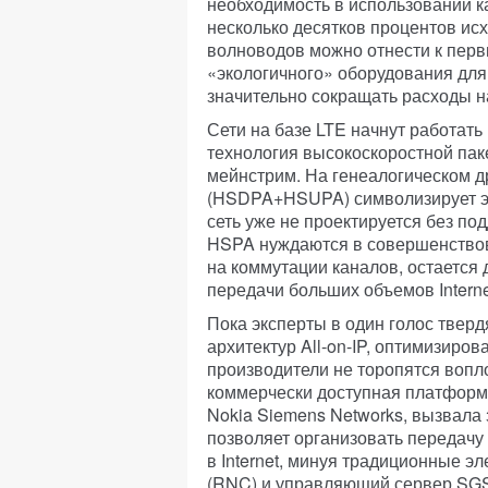
необходимость в использовании к
несколько десятков процентов ис
волноводов можно отнести к пер
«экологичного» оборудования для
значительно сокращать расходы н
Сети на базе LTE начнут работать 
технология высокоскоростной па
мейнстрим. На генеалогическом 
(HSDPA+HSUPA) символизирует эпо
сеть уже не проектируется без под
HSPA нуждаются в совершенствов
на коммутации каналов, остается
передачи больших объемов Interne
Пока эксперты в один голос твер
архитектур All-on-IP, оптимизиро
производители не торопятся вопл
коммерчески доступная платформа
Nokia Siemens Networks, вызвала
позволяет организовать передачу
в Internet, минуя традиционные э
(RNC) и управляющий сервер SGSN