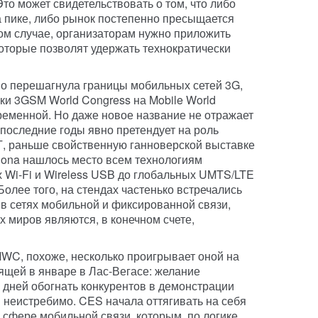
Это может свидетельствовать о том, что либо
 пике, либо рынок постепенно пресыщается
м случае, организаторам нужно приложить
которые позволят удержать технократически
о перешагнула границы мобильных сетей 3G,
ки 3GSM World Congress на Mobile World
ременной. Но даже новое название не отражает
 последние годы явно претендует на роль
Т, раньше свойственную ганноверской выставке
elona нашлось место всем технологиям
х Wi-Fi и Wireless USB до глобальных UMTS/LTE
Более того, на стендах частенько встречались
в сетях мобильной и фиксированной связи,
х миров являются, в конечном счете,
WC, похоже, несколько проигрывает оной на
щей в январе в Лас-Вегасе: желание
 дней обогнать конкурентов в демонстрации
и неистребимо. CES начала оттягивать на себя
 сфере мобильной связи, которым, по логике