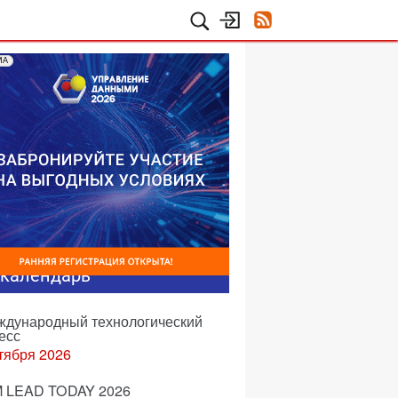
МА
-календарь
еждународный технологический
есс
тября 2026
 LEAD TODAY 2026