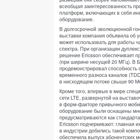
всеобщая заинтересованность про
платформ, включающих в себя ин
оборудование.
В долгосрочной эволюционной гон
выставки компания объявила об 
может использовать для работы ч
спектра. При организации дуплекс
решение Ericsson обеспечивает пр
(при ширине несущей 20 МГц). В 
продемонстрировал способность 
временного разноса каналов (TDD
в нисходящем потоке свыше 90 Мб
Кроме того, впервые в мире специ
сети LTE, развернутой на выстав
в форм-факторе привычного моби
оборудование были оснащены мно
предусматриваются как стандарта
Ericsson подчеркивают: главная их
в индустрии добились такой комп
обеспечила выпуск абонентских м