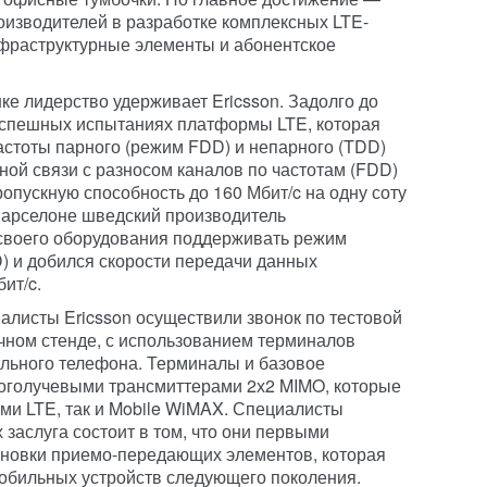
изводителей в разработке комплексных LTE-
фраструктурные элементы и абонентское
ке лидерство удерживает Ericsson. Задолго до
успешных испытаниях платформы LTE, которая
астоты парного (режим FDD) и непарного (TDD)
ной связи с разносом каналов по частотам (FDD)
опускную способность до 160 Мбит/c на одну соту
Барселоне шведский производитель
своего оборудования поддерживать режим
) и добился скорости передачи данных
ит/c.
алисты Ericsson осуществили звонок по тестовой
очном стенде, с использованием терминалов
льного телефона. Терминалы и базовое
голучевыми трансмиттерами 2х2 MIMO, которые
ми LTE, так и Mobile WiMAX. Специалисты
 заслуга состоит в том, что они первыми
оновки приемо-передающих элементов, которая
обильных устройств следующего поколения.