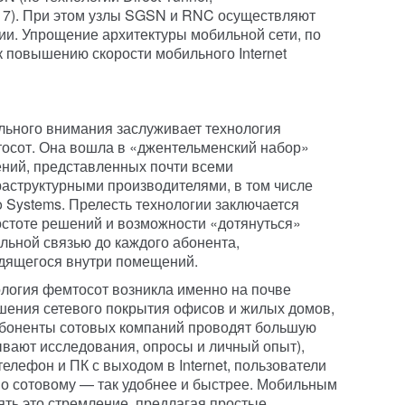
 7). При этом узлы SGSN и RNC осуществляют
и. Упрощение архитектуры мобильной сети, по
к повышению скорости мобильного Internet
льного внимания заслуживает технология
осот. Она вошла в «джентельменский набор»
ний, представленных почти всеми
аструктурными производителями, в том числе
o Systems. Прелесть технологии заключается
остоте решений и возможности «дотянуться»
льной связью до каждого абонента,
дящегося внутри помещений.
логия фемтосот возникла именно на почве
шения сетевого покрытия офисов и жилых домов,
абоненты сотовых компаний проводят большую
ывают исследования, опросы и личный опыт),
елефон и ПК с выходом в Internet, пользователи
по сотовому — так удобнее и быстрее. Мобильным
ть это стремление, предлагая простые