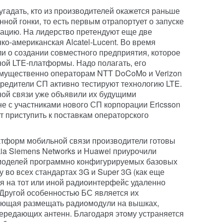
гадать, кто из производителей окажется раньше
ной гонки, то есть первым отрапортует о запуске
тацию. На лидерство претендуют еще две
о-американская Alcatel-Lucent. Во время
 о создании совместного предприятия, которое
ной LTE-платформы. Надо полагать, его
имущественно операторам NTT DoCoMo и Verizon
чредители СП активно тестируют технологию LTE.
ной связи уже объявили их будущими
е с участниками нового СП корпорации Ericsson
т приступить к поставкам операторского
тформ мобильной связи производители готовы
okia Siemens Networks и Huawei приурочили
моделей программно конфигурируемых базовых
у во всех стандартах 3G и Super 3G (как еще
я на тот или иной радиоинтерфейс удаленно
 Другой особенностью БС является их
ляющая размещать радиомодули на вышках,
передающих антенн. Благодаря этому устраняется