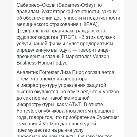
Сабарнес–Оксли (Sabarnes-Oxley) по
правилам бухгалтерской отчетности, закону
об обеспечении доступности и подотчетности
медицинского страхования (HIPAA),
федеральным правилам гражданского
судопроизводства (FRCP). «В этих случаях
услуги нашей фирмы сулят предприятиям
определенную выгоду», — говорит вице-
президент и главный маркетолог Verizon
Business Нэнси Гофус.
Аналитик Forrester Лиза Пирс соглашается
с тем, что вложения оператора
в инфраструктуру управления защитой
быстро окупаются, но отмечает, что у Verizon
до сих пор нет такой же мощной
инфраструктуры, как у АТ&Т. В отчете
Forrester, опубликованном летом прошлого
года, говорится, что приобретение Cybertrust
компанией Verizon дает последней
преимущество на рынке услуг
информационной защиты. Однако Verizon