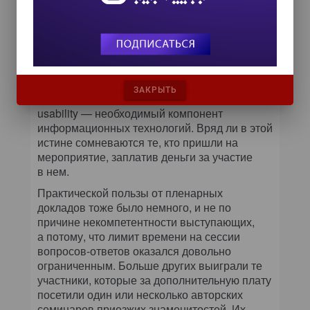
его аудиторию.
Конечно, первый блин User Experience
Russia оказался не без кома. Было не
совсем понятно, на кого все-таки рассчитана
конференция. Если на профессиональных
проектировщиков интерфейсов, то удивляет
ЗАКРЫТЬ
постоянная акцентировка на том, что
usability — необходимый компонент
информационных технологий. Вряд ли в этой
истине сомневаются те, кто пришли на
мероприятие, заплатив деньги за участие
в нем.
Практической пользы от пленарных
докладов тоже было немного, и не по
причине некомпетентности выступающих,
а потому, что лимит времени на сессии
вопросов-ответов оказался довольно
ограниченным. Больше других выиграли те
участники, которые за дополнительную плату
посетили один или несколько авторских
семинаров приезжих знаменитостей. Их