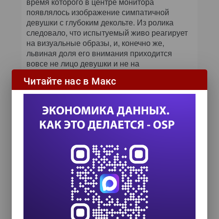
время которого в центре монитора
появлялось изображение симпатичной
девушки с глубоким декольте. Из ролика
следовало, что испытуемый живо реагирует
на визуальные образы, и, конечно же,
львиная доля его внимания приходится
вовсе не лицо девушки и не на
сопровождающий изображение текст:
Читайте нас в Макс
очевидно, разработчики преследовали
совсем иные цели.
Мария Стоун придерживается более
универсальных позиций в отношении
методов исследования пользовательских
предпочтений. Она считает, что эти методы
важно компилировать: в возглавляемом ею
отделе Google используются и фокус-группы,
и анализаторы логов, и usability-
тестирование. В подтверждение
эффективности такого подхода г-жа Стоун
упомянула о сервисе Google Talk, каждое
усовершенствование которого удваивало