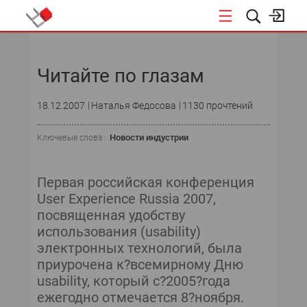
НОВОСТИ
Читайте по глазам
18.12.2007
Наталья Федосова
1130 прочтений
Новости индустрии
Ключевые слова :
Первая российская конференция
User Experience Russia 2007,
посвященная удобству
использования (usability)
электронных технологий, была
приурочена к?всемирному Дню
usability, который с?2005?года
ежегодно отмечается 8?ноября.