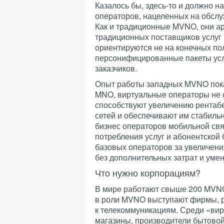
Казалось бы, здесь-то и должно 
операторов, нацеленных на обслу
Как и традиционные MVNO, они ар
традиционных поставщиков услуг 
ориентируются не на конечных по
персонифицированные пакеты усл
заказчиков.
Опыт работы западных MVNO показ
MNO, виртуальные операторы не с
способствуют увеличению рентабе
сетей и обеспечивают им стабил
бизнес операторов мобильной свя
потребления услуг и абонентской
базовых операторов за увеличен
без дополнительных затрат и уме
Что нужно корпорациям?
В мире работают свыше 200 MVNO
в роли MVNO выступают фирмы, 
к телекоммуникациям. Среди «вир
магазины, производители бытовой