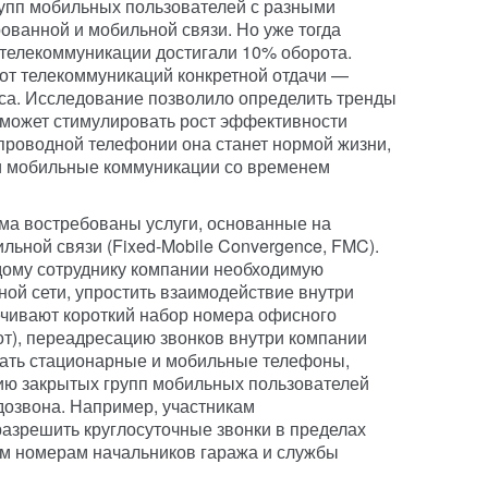
рупп мобильных пользователей с разными
ованной и мобильной связи. Но уже тогда
 телекоммуникации достигали 10% оборота.
от телекоммуникаций конкретной отдачи —
а. Исследование позволило определить тренды
 может стимулировать рост эффективности
 проводной телефонии она станет нормой жизни,
и мобильные коммуникации со временем
ма востребованы услуги, основанные на
льной связи (Fixed-Mobile Convergence, FMC).
дому сотруднику компании необходимую
ной сети, упростить взаимодействие внутри
ечивают короткий набор номера офисного
от), переадресацию звонков внутри компании
овать стационарные и мобильные телефоны,
ацию закрытых групп мобильных пользователей
дозвона. Например, участникам
азрешить круглосуточные звонки в пределах
м номерам начальников гаража и службы