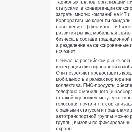
тарифных планов, организации г
статусами, в конвергенции фиксир
затраты многих компаний на ИТ и
Корпоративные клиенты ожидали 
повышения эффективности бизнес
развития рынка: мобильная связь
бизнеса, в составе традиционной
а разделение на фиксированные 
исчезнет.
Сейчас на российском рынке весь
интеграции фиксированной и моби
Они позволяют предоставить каж
мобильность в рамках корпоратив
коллектива. FMC-продукты обесп
телефона с мобильного (и наобор
(в такой «цепочке» могут участв
голосовая почта и т.п.), организ
с разными статусом и правилами 
автотранспортной группы можно р
группы, вызовы по фиксированны
охраны.