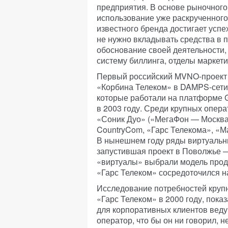
предприятия. В основе рыночног
использование уже раскрученного
известного бренда достигает успе
не нужно вкладывать средства в 
обоснование своей деятельности,
систему биллинга, отделы маркети
Первый российский MVNO-проект 
«Корбина Телеком» в DAMPS-сети
которые работали на платформе 
в 2003 году. Среди крупных опер
«Соник Дуо» («МегаФон — Москва»
CountryCom, «Гарс Телекома», «М
В нынешнем году ряды виртуальн
запустившая проект в Поволжье 
«виртуалы» выбрали модель прод
«Гарс Телеком» сосредоточился 
Исследование потребностей крупн
«Гарс Телеком» в 2000 году, пок
для корпоративных клиентов веду
оператор, что бы он ни говорил, 