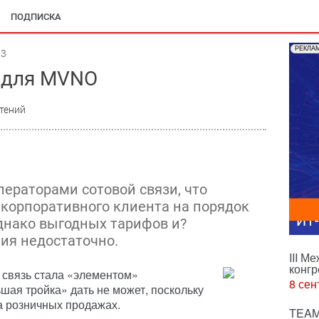
ПОДПИСКА
РЕКЛА
13
а для MVNO
тений
ераторами сотовой связи, что
 корпоративного клиента на порядок
ИТ
днако выгодных тарифов и?
ия недостаточно.
III М
конгр
 связь стала «элементом»
8 сен
ьшая тройка» дать не может, поскольку
на розничных продажах.
TEAM