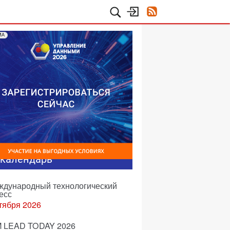
МА
-календарь
еждународный технологический
есс
тября 2026
 LEAD TODAY 2026