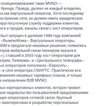
о позиционирования таких MVNO —
 бренда. Правда, далеко не каждый владелец
ха как виртуальный оператор. Хотя последнему
построение сети, он должен иметь юридическое
 круглосуточную службу поддержки клиентов,
нга и продаж, каналы связи с хост-оператором.
был запущен в далеком 1998 году компанией
 «ВымпелКома». Виртуальные операторы,
GSM и предлагали нишевые решения, появились
аторов мобильной связи пионером оказался
), ставший в 2003 году хост-оператором для
атрикс Телекома» и «Центрального телеграфа».
ых операторов пополнила «Евросеть»,
— в сети оператора СМАРТС. Практически все
вижения нишевых тарифных планов, и только
на направлении B2B MVNO.
ых корпоративных клиентов, которое провел
азало недовольство пользователей предложениями
щих операторов сотовой связи. Крупный
не заинтересован в разработке персональных