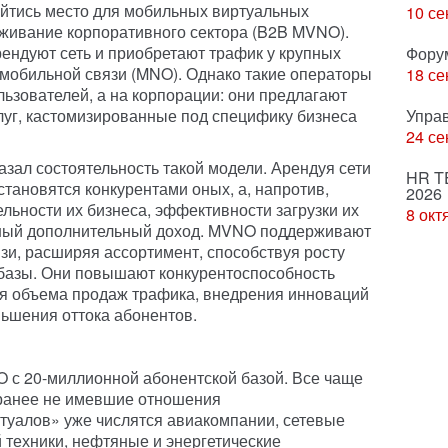
найтись место для мобильных виртуальных
10 се
живание корпоративного сектора (B2B MVNO).
ендуют сеть и приобретают трафик у крупных
Фору
мобильной связи (MNO). Однако такие операторы
18 се
льзователей, а на корпорации: они предлагают
уг, кастомизированные под специфику бизнеса
Упра
24 се
ал состоятельность такой модели. Арендуя сети
HR T
тановятся конкурентами оных, а, напротив,
2026
льности их бизнеса, эффективности загрузки их
8 окт
ьный дополнительный доход. MVNO поддерживают
зи, расширяя ассортимент, способствуя росту
 базы. Они повышают конкурентоспособность
ия объема продаж трафика, внедрения инноваций
ньшения оттока абонентов.
 с 20-миллионной абонентской базой. Все чаще
ранее не имевшие отношения
туалов» уже числятся авиакомпании, сетевые
 техники, нефтяные и энергетические