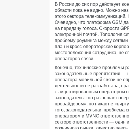
В России до сих пор действует вс
области пока не видно. Можно наз
этого сектора телекоммуникаций.
Очевидно, что платформа GSM дал
на передачу голоса. Скорости GP
электронной почтой. Топология с
проблему роуминга между сетями
план и кросс-операторские корпо
местоположения сотрудника, не с
операторов связи.
Конечно, технические проблемы ра
законодательные препятствия — н
оператора мобильной связи не оп
деятельности не разработана, пр
с лицензированным оператором н
законодательство разрешает опер
провайдером», но никак не «вирт
того, законодательная проблема 
оператором и MVNO ответственнос
секторе ответственности — один и
розничного рынка, качество здесь