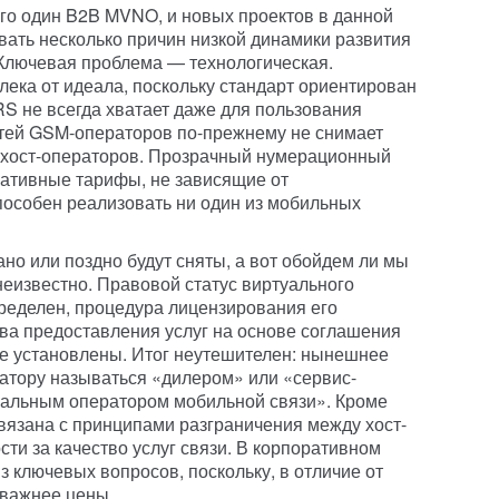
его один B2B MVNO, и новых проектов в данной
вать несколько причин низкой динамики развития
 Ключевая проблема — технологическая.
ека от идеала, поскольку стандарт ориентирован
RS не всегда хватает даже для пользования
етей GSM-операторов по-прежнему не снимает
 хост-операторов. Прозрачный нумерационный
ративные тарифы, не зависящие от
пособен реализовать ни один из мобильных
но или поздно будут сняты, а вот обойдем ли мы
еизвестно. Правовой статус виртуального
ределен, процедура лицензирования его
ава предоставления услуг на основе соглашения
е установлены. Итог неутешителен: нынешнее
атору называться «дилером» или «сервис-
уальным оператором мобильной связи». Кроме
связана с принципами разграничения между хост-
ти за качество услуг связи. В корпоративном
з ключевых вопросов, поскольку, в отличие от
 важнее цены.