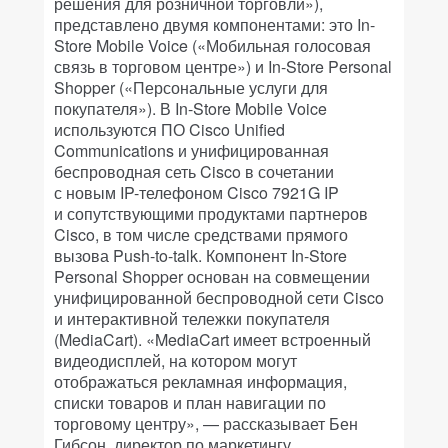
решения для розничной торговли»),
представлено двумя компонентами: это In-
Store Mobile Voice («Мобильная голосовая
связь в торговом центре») и In-Store Personal
Shopper («Персональные услуги для
покупателя»). В In-Store Mobile Voice
используются ПО Cisco Unified
Communications и унифицированная
беспроводная сеть Cisco в сочетании
с новым IP-телефоном Cisco 7921G IP
и сопутствующими продуктами партнеров
Cisco, в том числе средствами прямого
вызова Push-to-talk. Компонент In-Store
Personal Shopper основан на совмещении
унифицированной беспроводной сети Cisco
и интерактивной тележки покупателя
(MediaCart). «MediaCart имеет встроенный
видеодисплей, на котором могут
отображаться рекламная информация,
списки товаров и план навигации по
торговому центру», — рассказывает Бен
Гибсон, директор по маркетингу