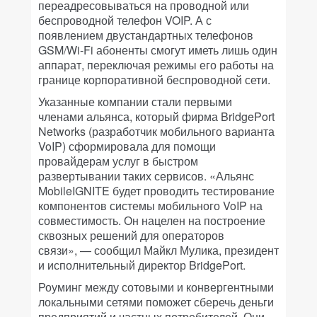
переадресовываться на проводной или
беспроводной телефон VOIP. А с
появлением двустандартных телефонов
GSM/Wi-Fi абоненты смогут иметь лишь один
аппарат, переключая режимы его работы на
границе корпоративной беспроводной сети.
Указанные компании стали первыми
членами альянса, который фирма BridgePort
Networks (разработчик мобильного варианта
VoIP) сформировала для помощи
провайдерам услуг в быстром
развертывании таких сервисов. «Альянс
MobileIGNITE будет проводить тестирование
компонентов системы мобильного VoIP на
совместимость. Он нацелен на построение
сквозных решений для операторов
связи», — сообщил Майкл Мулика, президент
и исполнительный директор BridgePort.
Роуминг между сотовыми и конвергентными
локальными сетями поможет сберечь деньги
предприятий и частных потребителей. Они