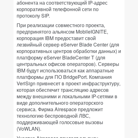
абонента на соответствующий IP-адрес
корпоративной телефонной сети по
протоколу SIP.
При реализации совместного проекта,
предпринятого альянсом MobileIGNITE,
корпорация IBM предоставит свой
лезвийный сервер eServer Blade Center (для
корпоративных центров обработки данных) и
платформу eServer BladeCenter T (для
центральных офисов операторов). Серверы
IBM будут использоваться как аппаратные
платформы для ПО BridgePort. Компания
VeriSign привнесет в проект инфраструктуру,
которая обеспечит трансляцию адресов
между внешними и локальными IP-сетями в
виде дополнительного операторского
сервиса. Фирма Airespace предложит
технологию беспроводной ЛВС,
поддерживающей голосовые вызовы
(VoWLAN).