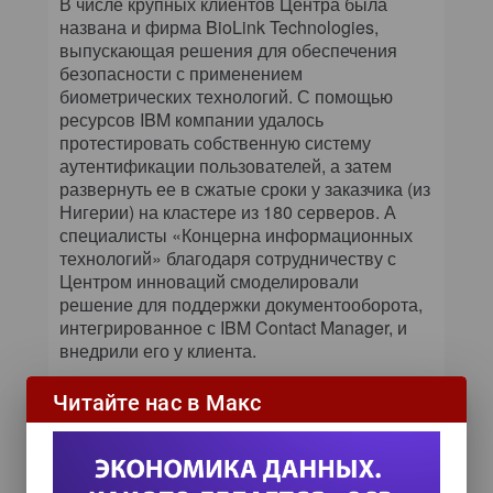
В числе крупных клиентов Центра была
названа и фирма BioLink Technologies,
выпускающая решения для обеспечения
безопасности с применением
биометрических технологий. С помощью
ресурсов IBM компании удалось
протестировать собственную систему
аутентификации пользователей, а затем
развернуть ее в сжатые сроки у заказчика (из
Нигерии) на кластере из 180 серверов. А
специалисты «Концерна информационных
технологий» благодаря сотрудничеству с
Центром инноваций смоделировали
решение для поддержки документооборота,
интегрированное с IBM Contact Manager, и
внедрили его у клиента.
Логичным шагом в развитии партнерских
Читайте нас в Макс
отношений с российскими фирмами
руководство IBM считает организацию
совместных центров подготовки проектов,
которых в нашей стране насчитывается уже