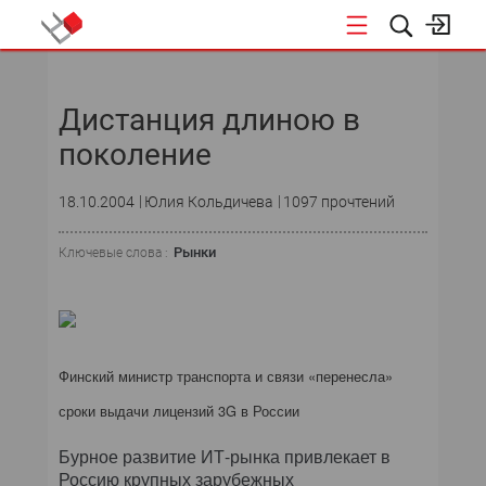
НОВОСТИ
Дистанция длиною в
поколение
18.10.2004
Юлия Кольдичева
1097 прочтений
Рынки
Ключевые слова :
Финский министр транспорта и связи «перенесла»
сроки выдачи лицензий 3G в России
Бурное развитие ИТ-рынка привлекает в
Россию крупных зарубежных