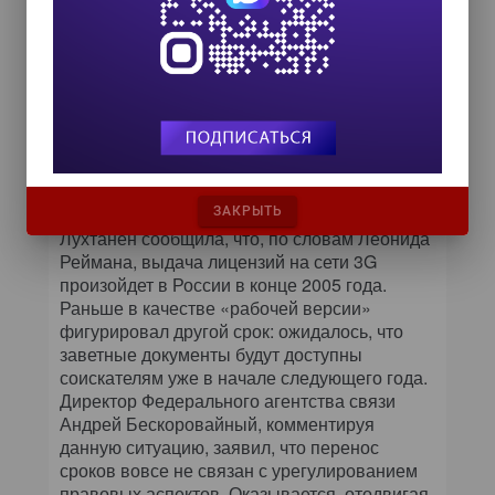
на сети третьего поколения могут стать
роковыми для европейской
промышленности, ведь эти мероприятия
«вытянули» из бюджетов крупнейших
инновационных компаний Европы десятки
миллиардов евро.
Что же касается российского аспекта данной
проблемы, главным неизвестным остается
дата выдачи операторских лицензий. Леена
ЗАКРЫТЬ
Лухтанен сообщила, что, по словам Леонида
Реймана, выдача лицензий на сети 3G
произойдет в России в конце 2005 года.
Раньше в качестве «рабочей версии»
фигурировал другой срок: ожидалось, что
заветные документы будут доступны
соискателям уже в начале следующего года.
Директор Федерального агентства связи
Андрей Бескоровайный, комментируя
данную ситуацию, заявил, что перенос
сроков вовсе не связан с урегулированием
правовых аспектов. Оказывается, отодвигая