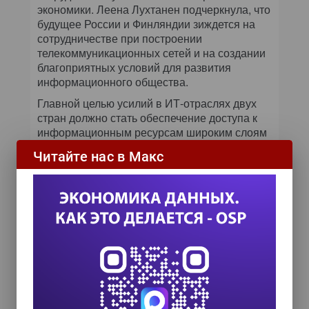
экономики. Леена Лухтанен подчеркнула, что
будущее России и Финляндии зиждется на
сотрудничестве при построении
телекоммуникационных сетей и на создании
благоприятных условий для развития
информационного общества.
Главной целью усилий в ИТ-отраслях двух
стран должно стать обеспечение доступа к
информационным ресурсам широким слоям
населения с одновременным повышением
Читайте нас в Макс
уровня безопасности сетей связи. Леена
Лухтанен рассказала, что на ее встрече с
министром информационных технологий и
связи России Леонидом Рейманом
обсуждались вопросы развития цифрового
телевидения, широкополосных сетей и,
конечно же, перехода на мобильную связь
третьего поколения. Министр транспорта и
связи Финляндии выразила опасение, что
организованные в некоторых странах
Евросоюза аукционы по продаже лицензий