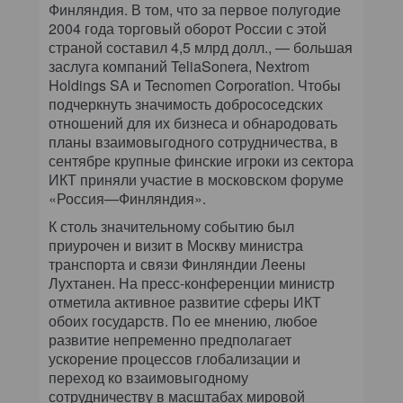
Финляндия. В том, что за первое полугодие
2004 года торговый оборот России с этой
страной составил 4,5 млрд долл., — большая
заслуга компаний TeliaSonera, Nextrom
Holdings SA и Tecnomen Corporation. Чтобы
подчеркнуть значимость добрососедских
отношений для их бизнеса и обнародовать
планы взаимовыгодного сотрудничества, в
сентябре крупные финские игроки из сектора
ИКТ приняли участие в московском форуме
«Россия—Финляндия».
К столь значительному событию был
приурочен и визит в Москву министра
транспорта и связи Финляндии Леены
Лухтанен. На пресс-конференции министр
отметила активное развитие сферы ИКТ
обоих государств. По ее мнению, любое
развитие непременно предполагает
ускорение процессов глобализации и
переход ко взаимовыгодному
сотрудничеству в масштабах мировой