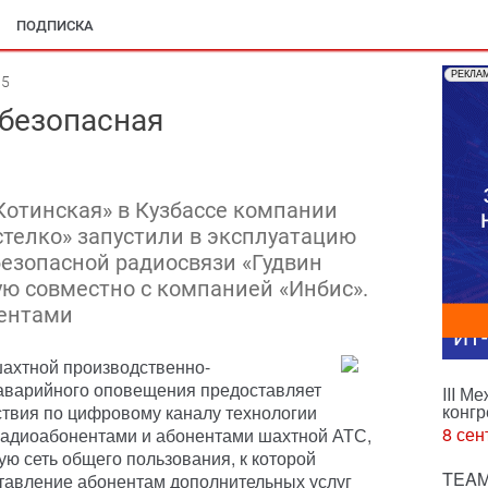
ПОДПИСКА
РЕКЛА
05
безопасная
«Котинская» в Кузбассе компании
стелко» запустили в эксплуатацию
езопасной радиосвязи «Гудвин
ую совместно с компанией «Инбис».
ентами
ИТ
шахтной производственно-
 аварийного оповещения предоставляет
III М
конгр
твия по цифровому каналу технологии
8 сен
радиоабонентами и абонентами шахтной АТС,
ю сеть общего пользования, к которой
TEAM
тавление абонентам дополнительных услуг