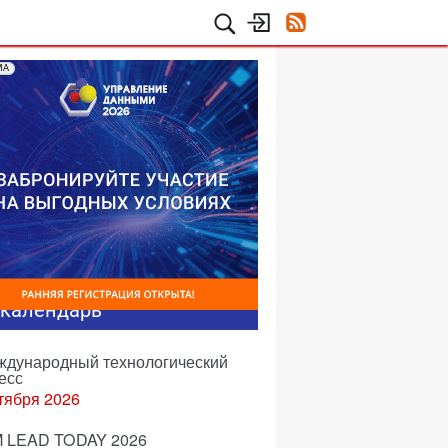
МА
-календарь
еждународный технологический
есс
тября 2026
 LEAD TODAY 2026