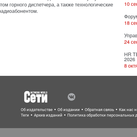
10 се
том горного диспетчера, а также технологические
радиоабонентом.
Фору
18 се
Упра
24 се
HR T
2026
8 окт
Об издательстве
Об издании
Обратная связь
Как нас 
Теги
Архив изданий
Политика обработки персональных 