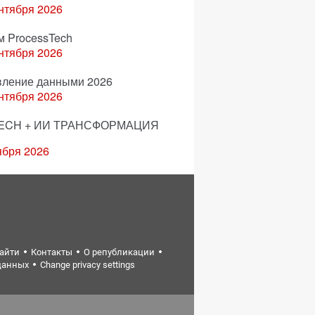
нтября 2026
м ProcessTech
нтября 2026
вление данными 2026
нтября 2026
ECH + ИИ ТРАНСФОРМАЦИЯ
ября 2026
найти
Контакты
О републикации
данных
Change privacy settings