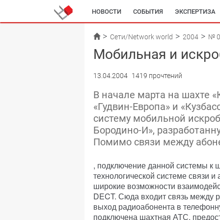
НОВОСТИ
СОБЫТИЯ
ЭКСПЕРТИЗА
Сети/Network world
2004
№ 
Мобильная и искро
13.04.2004
1419 прочтений
В начале марта на шахте 
«Гудвин-Европа» и «Кузбас
систему мобильной искроб
Бородино-И», разработанн
Помимо связи между абон
, подключение данной системы к 
технологической системе связи и
широкие возможности взаимодейс
DECT. Сюда входит связь между 
выход радиоабонента в телефонну
подключена шахтная АТС, предос