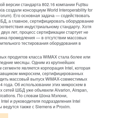
й версии стандарта 802.16 компании Fujitsu
kia создали консорциум World Interoperability for
orum). Его основная задача — содействовать
БД, а главное, сертифицировать оборудование
оответствия индустриальному стандарту. Хотя
двух лет, процесс сертификации стартует не
ичина промедления — в отсутствии массовых
рительного тестирования оборудования в
вых продуктов класса WiMAX стала более или
следние месяцы. Одним из крупнейших
сегменте является корпорация Intel, которая
тавщиком микросхем, сертифицированных
адить массовый выпуск WiMAX-совместимых
4 года. Об использовании этих микросхем в
 сетей ШБД уже объявили Alvarion, Airspan,
ications. По словам Шона Мэлони,
Intel и руководителя подразделения Intel
 ведутся также с Siemens и Proxim.