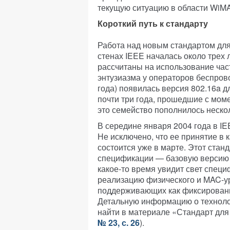
текущую ситуацию в области WiM
Короткий путь к стандарту
Работа над новым стандартом для
стенах IEEE началась около трех
рассчитаны на использование час
энтузиазма у операторов беспрово
года) появилась версия 802.16a д
почти три года, прошедшие с мом
это семейство пополнилось неск
В середине января 2004 года в I
Не исключено, что ее принятие в 
состоится уже в марте. Этот стан
спецификации — базовую версию 8
какое-то время увидит свет специ
реализацию физического и MAC-у
поддерживающих как фиксированн
Детальную информацию о технол
найти в материале «Стандарт для
№ 23, с. 26
).