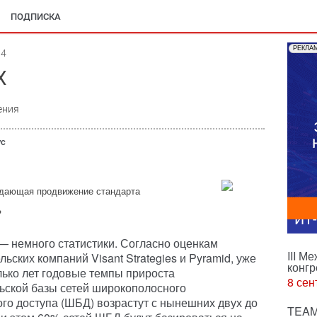
ПОДПИСКА
РЕКЛА
04
X
ения
ус
ждающая продвижение стандарта
?
ИТ
— немного статистики. Согласно оценкам
III М
ьских компаний Visant Strategies и Pyramid, уже
конгр
лько лет годовые темпы прироста
8 сен
ьской базы сетей широкополосного
го доступа (ШБД) возрастут с нынешних двух до
TEAM