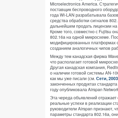
Microelectronics America. Стратег
поставщик беспроводного оборудо
года Wi-LAN разрабатывала базо
средства обработки сигналов 802
дальнейшем продать лицензии на с
Кроме того, совместно с Fujitsu 
802.16a на одной микросхеме. По
модифицированных платформах сем
созданием аналогичных чипов раб
Между тем канадская фирма Waves
что располагает готовой микросх
Другая канадская компания, Redli
о наличии готовой системы AN-10
как мы уже писали (см.
Сети, 2003
законченных продуктах стандарта
году опубликовала Airspan Networ
Эта череда объявлений отражает 
реальные успехи в реализации ст
руководители Airspan признают, 
параметры стандарта 802.16a, он