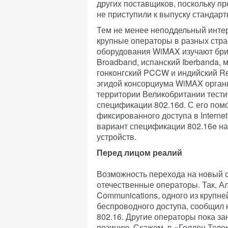
других поставщиков, поскольку п
не приступили к выпуску стандар
Тем не менее неподдельный интер
крупные операторы в разных стра
оборудования WiMAX изучают брит
Broadband, испанский Iberbanda, 
гонконгский PCCW и индийский Rel
эгидой консорциума WiMAX органи
территории Великобритании тест
спецификации 802.16d. С его пом
фиксированного доступа в Interne
вариант спецификации 802.16e н
устройств.
Перед лицом реалий
Возможность перехода на новый с
отечественные операторы. Так, Ал
Communications, одного из крупне
беспроводного доступа, сообщил н
802.16. Другие операторы пока з
позицию. Скажем, в «Голден Теле