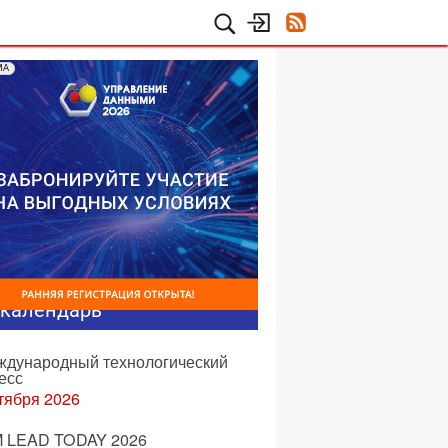
МА
-календарь
еждународный технологический
есс
тября 2026
 LEAD TODAY 2026