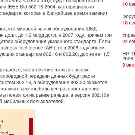
 этом 60% сетей ШБД будут базироваться на
10 се
ли IEEE Std 802.16-2004, как официально
стандарта, которая в ближайшее время заменит
Фору
18 се
уют, что мировой рынок оборудования ШБД
 долл. до 1,2 млрд долл. в 2007 году, причем три
Упра
дители оборудования указанного стандарта. Если
24 се
iness Intelligence (ABI), то в 2008 году объем
HR T
ующих стандартам 802.16 и 802.20, достигнет 1,5
2026
8 окт
рждается, что в течение пяти лет рынок
спроводной передачи данных будет расти
систем 802.16, а оборудование 802.20 окажется
6 получит заметно большее распространение,
мы появятся на рынке раньше, а версия 802.16e
Д мобильных пользователей.