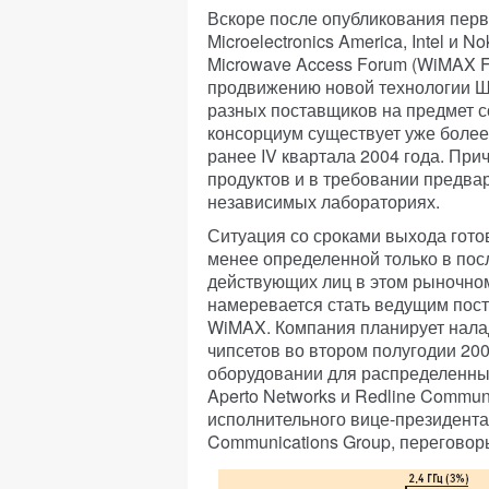
Вскоре после опубликования перво
Microelectronics America, Intel и No
Microwave Access Forum (WiMAX F
продвижению новой технологии Ш
разных поставщиков на предмет с
консорциум существует уже более 
ранее IV квартала 2004 года. Пр
продуктов и в требовании предва
независимых лабораториях.
Ситуация со сроками выхода гото
менее определенной только в по
действующих лиц в этом рыночном 
намеревается стать ведущим пос
WiMAX. Компания планирует нал
чипсетов во втором полугодии 200
оборудовании для распределенных
Aperto Networks и Redline Commun
исполнительного вице-президента 
Communications Group, переговоры