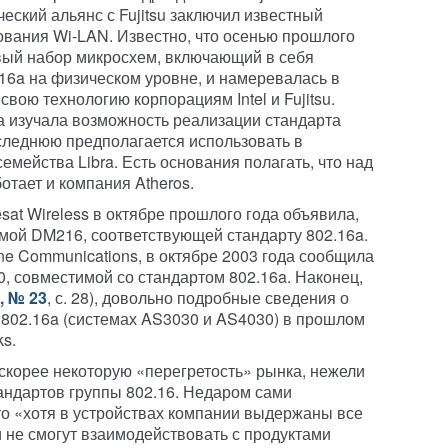
ический альянс с Fujitsu заключил известный
вания Wi-LAN. Известно, что осенью прошлого
вый набор микросхем, включающий в себя
.16a на физическом уровне, и намеревалась в
вою технологию корпорациям Intel и Fujitsu.
она изучала возможность реализации стандарта
следнюю предполагается использовать в
ейства Libra. Есть основания полагать, что над
отает и компания Atheros.
at Wireless в октябре прошлого года объявила,
емой DM216, соответствующей стандарту 802.16a.
ne Communications, в октябре 2003 года сообщила
0, совместимой со стандартом 802.16a. Наконец,
, № 23
, с. 28
), довольно подробные сведения о
 802.16a (системах AS3030 и AS4030) в прошлом
ks.
скорее некоторую «перегретость» рынка, нежели
андартов группы 802.16. Недаром сами
что «хотя в устройствах компании выдержаны все
и не смогут взаимодействовать с продуктами