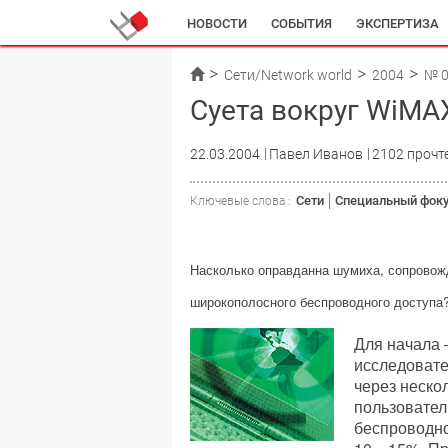
НОВОСТИ
СОБЫТИЯ
ЭКСПЕРТИЗА
Сети/Network world
2004
№ 
Суета вокруг WiMA
22.03.2004
Павел Иванов
2102 прочт
Сети
Специальный фок
Ключевые слова :
Насколько оправданна шумиха, сопрово
широкополосного беспроводного доступа
Для начала 
исследовател
через неско
пользовател
беспроводно