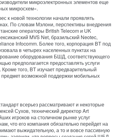
роизводители микроэлектронных элементов еще
тных микросхем».
ес к новой технологии начали проявлять
нах. По словам Мэлони, перспективы внедрения
анские операторы British Telecom и UK
мексиканский MVS Net, бразильский Neotec,
iance Infocomm. Более того, корпорация BT под
зовала в четырех населенных пунктах на
ирование оборудования БШД, соответствующего
ощью предполагается предоставлять услуги
t. Кроме того, BT изучает предварительный
а предмет возможной поддержки мобильных
тандарт всерьез рассматривают и некоторые
ексей Сухов, технический директор Art
йших игроков на столичном рынке услуг
ам, что его компания обязательно перейдет на
анимают выжидательную, а то и вовсе пассивную
ком» заявили, что вопросы создания сетей ШБД