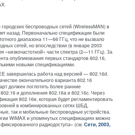
AX.
 городских беспроводных сетей (WirelessMAN) в
 лет назад. Первоначально спецификации были
тотного диапазона 11—66 ГГц, что не вызвало
дных сетей, но впоследствии (в январе 2003
ля «низкочастотной» части спектра (2—11 ГГц). За
ента опубликования первых стандартов 802.16,
олькими новыми спецификациями.
EEE завершилась работа над версией — 802.16d.
качестве окончательного варианта 802.16
дарт должен поглотить более ранние
02.16 и дополнения 802.16a и 802.16c. Через
фикация 802.16e, которая будет регламентировать
ровней в комбинированных сетях ШБД,
ые, так и мобильные беспроводные устройства.
огии WiMAX и упомянутых спецификациях можно
 фиксированного радиодоступа» (см.
Сети, 2003,