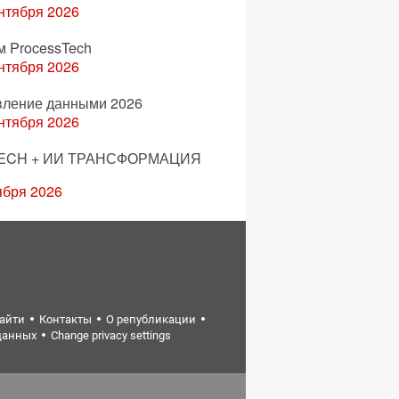
нтября 2026
м ProcessTech
нтября 2026
вление данными 2026
нтября 2026
ECH + ИИ ТРАНСФОРМАЦИЯ
ября 2026
найти
Контакты
О републикации
данных
Change privacy settings