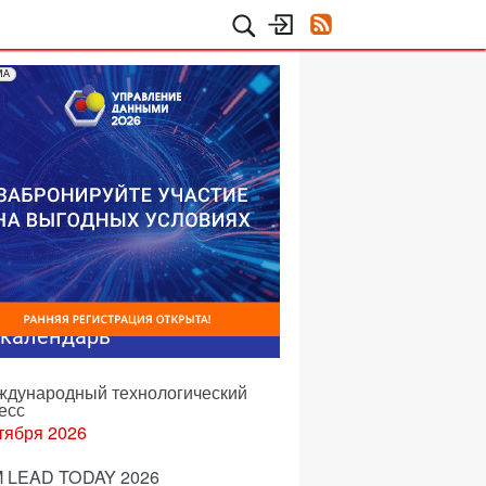
МА
-календарь
еждународный технологический
есс
тября 2026
 LEAD TODAY 2026