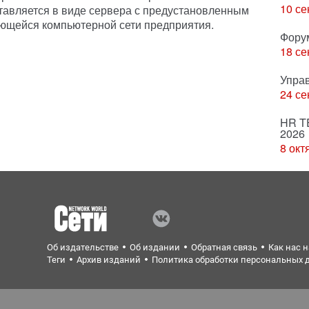
10 се
оставляется в виде сервера с предустановленным
еющейся компьютерной сети предприятия.
Фору
18 се
Упра
24 се
HR T
2026
8 окт
Об издательстве
Об издании
Обратная связь
Как нас 
Теги
Архив изданий
Политика обработки персональных 