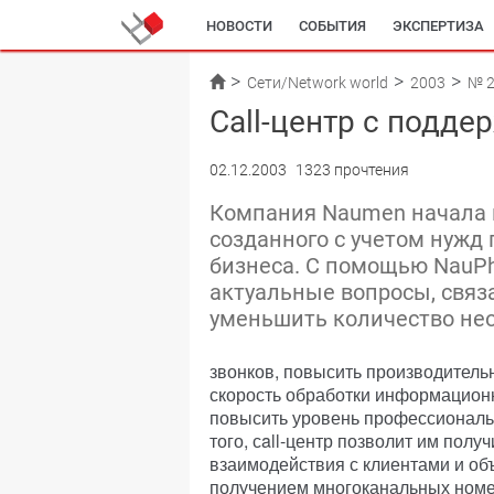
НОВОСТИ
СОБЫТИЯ
ЭКСПЕРТИЗА
Сети/Network world
2003
№ 
Call-центр с подде
02.12.2003
1323 прочтения
Компания Naumen начала п
созданного с учетом нужд
бизнеса. С помощью NauP
актуальные вопросы, связ
уменьшить количество не
звонков, повысить производительн
скорость обработки информационн
повысить уровень профессиональ
того, сall-центр позволит им пол
взаимодействия с клиентами и об
получением многоканальных номе