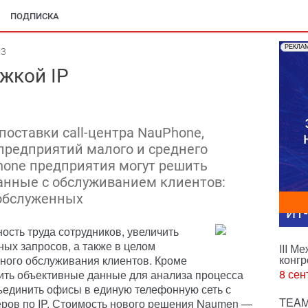
ПОДПИСКА
РЕКЛА
23
ржкой IP
оставки call-центра NauPhone,
 предприятий малого и среднего
hone предприятия могут решить
анные с обслуживанием клиентов:
обслуженных
ИТ
ость труда сотрудников, увеличить
ых запросов, а также в целом
III М
конгр
ного обслуживания клиентов. Кроме
8 сен
учить объективные данные для анализа процесса
ъединить офисы в единую телефонную сеть с
TEAM
ров по IP. Стоимость нового решения Naumen —