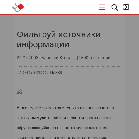
НОВОСТИ
Фильтруй источники
информации
29.07.2003
Валерий Коржов
1590 прочтений
Рынки
Ключевые слова :
В последнее время кажется, что все пользователи
готовы выступить единым фронтом против спама:
обрушивающийся на них поток мусорных писем
засоряет почтовые ящики, отвлекает внимание,