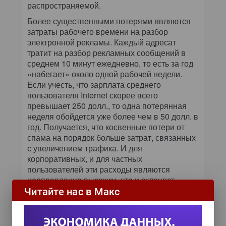
распространяемой.
Более существенными потерями являются
затраты рабочего времени на разбор
электронной рекламы. Каждый адресат
тратит на разбор рекламных сообщений в
среднем 10 минут ежедневно, то есть за год
«набегает» около одной рабочей недели.
Если учесть, что зарплата среднего
пользователя Internet скорее всего
превышает 250 долл., то одна потерянная
неделя обойдется уже более чем в 50 долл. в
год. Получается, что косвенные потери от
спама на порядок больше затрат, связанных
с увеличением трафика. И для
корпоративных, и для частных
пользователей эти расходы являются
неоправданно высоким, что и склоняет
людей приобретать средства защиты от
Читайте нас в Макс
спама и рекламных рассылок.
С точки зрения рекламодателя почтовые