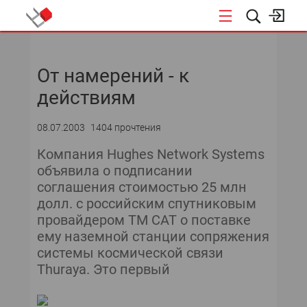
НОВОСТИ
От намерений - к
СОБЫТИЯ
действиям
ЭКСПЕРТИЗА
08.07.2003
1404 прочтения
ПОДПИСКА
Компания Hughes Network Systems
объявила о подписании
соглашения стоимостью 25 млн
долл. с российским спутниковым
провайдером ТМ САТ о поставке
ему наземной станции сопряжения
системы космической связи
Thuraya. Это первый