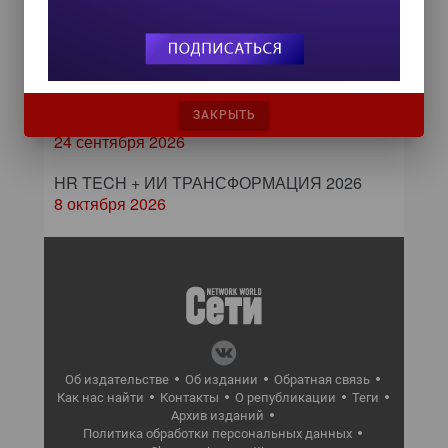
10 сентября 2026
Форум ProcessTech
18 сентября 2026
ЗАКРЫТЬ
Управление данными 2026
24 сентября 2026
HR TECH + ИИ ТРАНСФОРМАЦИЯ 2026
8 октября 2026
Об издательстве
Об издании
Обратная связь
Как нас найти
Контакты
О републикации
Теги
Архив изданий
Политика обработки персональных данных