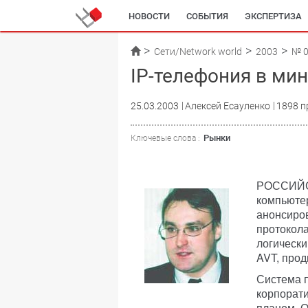
НОВОСТИ
СОБЫТИЯ
ЭКСПЕРТИЗА
Сети/Network world
2003
№ 
IP-телефония в ми
25.03.2003
Алексей Есауленко
1898 п
Рынки
Ключевые слова :
РОССИЙС
компьютер
анонсиро
протокола
логически
AVT, прод
Система 
корпорат
планом. О