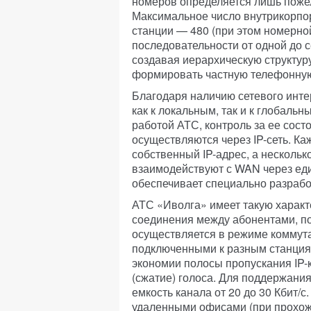
номеров определяется лишь пожел
Максимальное число внутрикорпо
станции — 480 (при этом номерно
последовательности от одной до 
создавая иерархическую структур
формировать частную телефонную
Благодаря наличию сетевого инт
как к локальным, так и к глобаль
работой АТС, контроль за ее сос
осуществляются через IP-сеть. К
собственный IP-адрес, а нескольк
взаимодействуют с WAN через ед
обеспечивает специально разработ
АТС «Иволга» имеет такую характ
соединения между абонентами, по
осуществляется в режиме коммута
подключенными к разным станция
экономии полосы пропускания IP-
(сжатие) голоса. Для поддержания
емкость канала от 20 до 30 Кбит/
удаленными офисами (при прохожд