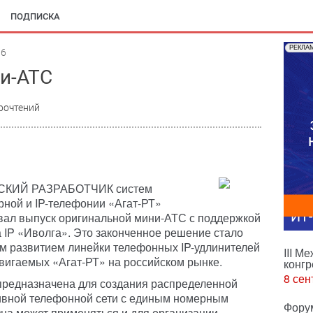
ПОДПИСКА
РЕКЛА
06
ни-АТС
рочтений
КИЙ РАЗРАБОТЧИК систем
ной и IP-телефонии «Агат-РТ»
ИТ
вал выпуск оригинальной мини-АТС с поддержкой
 IP «Иволга». Это законченное решение стало
м развитием линейки телефонных IP-удлинителей
III М
вигаемых «Агат-РТ» на российском рынке.
конгр
8 сен
предназначена для создания распределенной
ивной телефонной сети с единым номерным
Фору
на может применяться и для организации