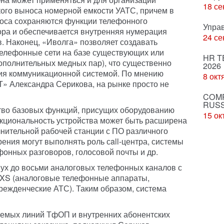
18 се
ого выноса номерной емкости УАТС, причем в
носа сохраняются функции телефонного
Упра
ора и обеспечивается внутренняя нумерация
24 се
. Наконец, «Иволга» позволяет создавать
телефонные сети на базе существующих или
HR T
ополнительных медных пар), что существенно
2026
ия коммуникационной системой. По мнению
8 окт
Т» Александра Серикова, на рынке просто не
COMP
RUSS
во базовых функций, присущих оборудованию
15 ок
нкциональность устройства может быть расширена
лнительной рабочей станции с ПО различного
ния могут выполнять роль сall-центра, системы
фонных разговоров, голосовой почты и др.
вух до восьми аналоговых телефонных каналов с
XS (аналоговые телефонные аппараты,
режденческие АТС). Таким образом, система
аемых линий ТфОП и внутренних абонентских