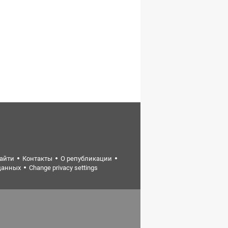
найти
Контакты
О републикации
данных
Change privacy settings