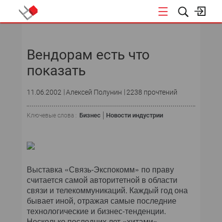
НОВОСТИ
Вендорам есть что
СОБЫТИЯ
показать
ЭКСПЕРТИЗА
11.06.2002
Алексей Полунин
2238 прочтений
ПОДПИСКА
Бизнес
Новости индустрии
Ключевые слова :
Выставка «Связь-Экспокомм» по праву
считается самой авторитетной в области
связи и телекоммуникаций. Каждый год она
бывает иной, отражая самые последние
технологические и бизнес-тенденции.
Несколько последних лет «хитами»