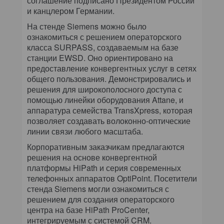
соглашение подписано Президентом России
и канцлером Германии.
На стенде Siemens можно было
ознакомиться с решением операторского
класса SURPASS, создаваемым на базе
станции EWSD. Оно ориентировано на
предоставление конвергентных услуг в сетях
общего пользования. Демонстрировались и
решения для широкополосного доступа с
помощью линейки оборудования Attane, и
аппаратура семейства TransXpress, которая
позволяет создавать волоконно-оптические
линии связи любого масштаба.
Корпоративным заказчикам предлагаются
решения на основе конвергентной
платформы HiPath и серия современных
телефонных аппаратов OptiPoint. Посетители
стенда Siemens могли ознакомиться с
решением для создания операторского
центра на базе HiPath ProCenter,
интегрируемым с системой CRM.