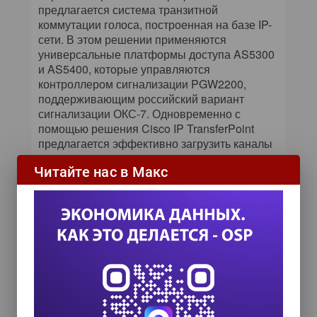
предлагается система транзитной
коммутации голоса, построенная на базе IP-
сети. В этом решении применяются
универсальные платформы доступа AS5300
и AS5400, которые управляются
контроллером сигнализации PGW2200,
поддерживающим российский вариант
сигнализации ОКС-7. Одновременно с
помощью решения Cisco IP TransferPoint
предлагается эффективно загрузить каналы
сигнализации за счет использования
Читайте нас в Макс
распределенной архитектуры коммутации
ОКС-7 поверх IP.
В целях создания комплексных решений для
сотовых операторов Cisco заключила
соглашения с Alcatel и Motorola. Кроме того,
предлагаемые продукты прошли тесты на
совместимость с оборудованием других
поставщиков. Комплексное решение
предполагает предоставление доступа к
многочисленным службам передачи данных