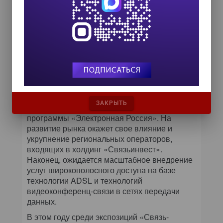
через различные беспроводные
транспортные среды. Ими могут являться
протоколы WAP, GPRS, а также
беспроводные сети стандарта IEEE 802.11b.
Предлагаемые решения, по мнению Андрея
Зюзина, идеально соответствуют тенденции
развития телекоммуникационного рынка в
России. Большую роль в развитии
современной инфраструктуры связи должна
ЗАКРЫТЬ
сыграть реализация федеральной целевой
программы «Электронная Россия». На
развитие рынка окажет свое влияние и
укрупнение региональных операторов,
входящих в холдинг «Связьинвест».
Наконец, ожидается масштабное внедрение
услуг широкополосного доступа на базе
технологии ADSL и технологий
видеоконференц-связи в сетях передачи
данных.
В этом году среди экспозиций «Связь-