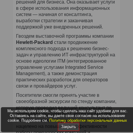
решений для бизнеса. Она оказывает услуги
в сфере использования информационных
систем — начиная от консалтинга,
выработки стратегии и заканчивая
поддержкой уже внедренных решений.
Гвоздем выставочной программы компании
Hewlett-Packard
стали продвижение
комплексного подхода к решению бизнес-
задач и управлению ИТ-инфраструктурой на
основе идеологии ITM (интегрированное
управление услугами Integrated Service
Management), а также демонстрация
практических разработок для операторов
связи и провайдеров услуг.
Посетители смогли принять участие в
своеобразной экскурсии по стенду компании,
которую проводил ведущий консультант по
Мы используем cookie, чтобы сделать наш сайт удобнее для вас.
телекоммуникациям НР Сергей Размахаев.
Оставаясь на сайте, вы даете свое согласие на использование
По его словам, внедрение концепции ISM
cookie. Подробнее см.
Политику обработки персональных данных
нацелено на повышение эффективности
Закрыть
работы операторских компаний и