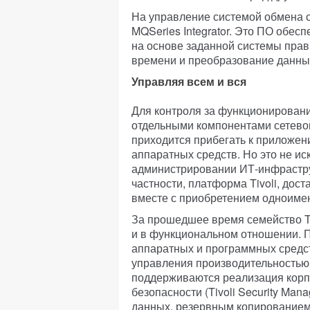
На управление системой обмена 
MQSeries Integrator. Это ПО обес
на основе заданной системы прав
времени и преобразование данных
Управляя всем и вся
Для контроля за функционировани
отдельными компонентами сетево
приходится прибегать к приложе
аппаратных средств. Но это не и
администрировании ИТ-инфраструк
частности, платформа Tivoli, дос
вместе с приобретением одноиме
За прошедшее время семейство Tiv
и в функциональном отношении. 
аппаратных и программных средст
управления производительностью (
поддерживаются реализация корп
безопасности (Tivoli Security Ma
данных, резервным копированием 