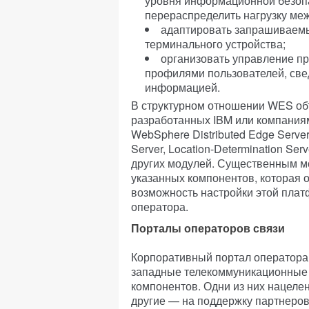
уровня информационной безопа
перераспределить нагрузку ме
адаптировать запрашиваемы
терминального устройства;
организовать управление пр
профилями пользователей, све
информацией.
В структурном отношении WES об
разработанных IBM или компаниям
WebSphere Distributed Edge Server,
Server, Location-Determination Ser
других модулей. Существенным м
указанных компонентов, которая 
возможность настройки этой плат
оператора.
Порталы операторов связи
Корпоративный портал оператора 
западные телекоммуникационные 
компонентов. Одни из них нацеле
другие — на поддержку партнеров