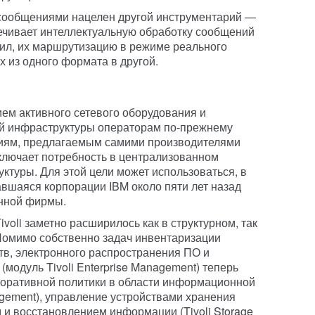
сообщениями нацелен другой инструментарий —
печивает интеллектуальную обработку сообщений
ил, их маршрутизацию в режиме реального
 из одного формата в другой.
ем активного сетевого оборудования и
й инфраструктуры операторам по-прежнему
ниям, предлагаемым самими производителями
сключает потребность в централизованном
туры. Для этой цели может использоваться, в
тавшаяся корпорации IBM около пяти лет назад
нной фирмы.
oli заметно расширилось как в структурном, так
Помимо собственно задач инвентаризации
в, электронного распространения ПО и
модуль Tivoli Enterprise Management) теперь
оративной политики в области информационной
nagement), управление устройствами хранения
и восстановлением информации (Tivoli Storage