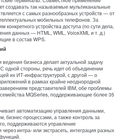
тские терминалы. Совместное применение
т создавать так называемые мультиканальные
ствляется с самых разнообразных устройств — от
теллектуальных мобильных телефонов. За
м конкретного устройства доступа (по сути дела,
ения данных — HTML, WML, VoiceXML и т. д.)
ящие в состав WPS.
ний
 ведения бизнеса делает актуальной задачу
. С одной стороны, речь идет об объединении
ей их ИТ-инфраструктурой, с другой — о
приложений в рамках крайне неоднородной
 заверениям представителей IBM, обе проблемы
 семейства MQSeries, поддерживающие более 35
ечивает автоматизацию управления данными,
, бизнес-процессами, а также контроль за
ого, поддерживаются управление
через интра- или экстрасеть, интеграция разных
 функций.