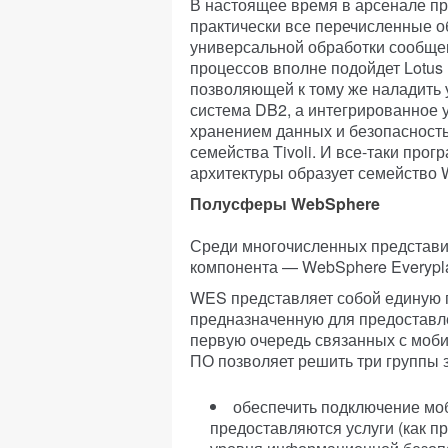
В настоящее время в арсенале п
практически все перечисленные об
универсальной обработки сообщени
процессов вполне подойдет Lotus
позволяющей к тому же наладить 
система DB2, а интегрированное
хранением данных и безопасность
семейства Tivoli. И все-таки про
архитектуры образует семейство 
Полусферы WebSphere
Среди многочисленных представи
компонента — WebSphere Everyplac
WES представляет собой единую 
предназначенную для предоставлен
первую очередь связанных с моб
ПО позволяет решить три группы 
обеспечить подключение моб
предоставляются услуги (как пр