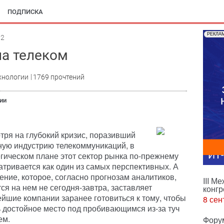
ПОДПИСКА
РЕКЛА
12
на телеком
хнологии
1769 прочтений
ии
тря на глубокий кризис, поразивший
ную индустрию телекоммуникаций, в
ИТ
егическом плане этот сектор рынка по-прежнему
атривается как один из самых перспективных. А
ение, которое, согласно прогнозам аналитиков,
III М
ся на нем не сегодня-завтра, заставляет
конгр
ейшие компании заранее готовиться к тому, чтобы
8 сен
ь достойное место под пробивающимся из-за туч
ем.
Фору