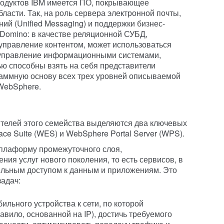
родуктов IBM имеется ПО, покрывающее
ласти. Так, на роль сервера электронной почты,
й (Unified Messaging) и поддержки бизнес-
 Domino: в качестве реляционной СУБД,
управление контентом, может использоваться
 управление информационными системами,
ю способны взять на себя представители
граммную основу всех трех уровней описываемой
WebSphere.
телей этого семейства выделяются два ключевых
e Suite (WES) и WebSphere Portal Server (WPS).
плаформу промежуточного слоя,
ия услуг нового поколения, то есть сервисов, в
ильным доступом к данным и приложениям. Это
задач:
ильного устройства к сети, по которой
авило, основанной на IP), достичь требуемого