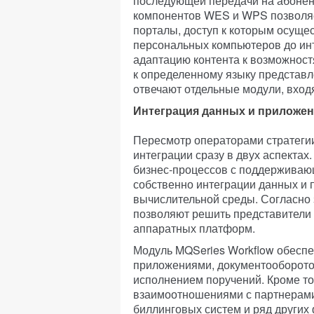
последующей передачи на абонен
компонентов WES и WPS позволяе
порталы, доступ к которым осуще
персональных компьютеров до ин
адаптацию контента к возможностя
к определенному языку представл
отвечают отдельные модули, вход
Интеграция данных и приложе
Пересмотр операторами стратегии
интеграции сразу в двух аспектах
бизнес-процессов с поддерживающ
собственно интеграции данных и 
вычислительной среды. Согласно
позволяют решить представители
аппаратных платформ.
Модуль MQSeries Workflow обесп
приложениями, документооборотом
исполнением поручений. Кроме т
взаимоотношениями с партнерами 
биллинговых систем и ряд других