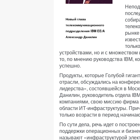
Непод
после
собир
Новый глава
телек
телекоммуникационного
подразделения IBM EE/A
рынке 
Александр Данилин
извес
тольк
устройствами, но и с множеством
то, по мнению руководства IBM, к
успешно.
Продукты, которые Голубой гиган
отрасли, обсуждались на конфере
лидерства», состоявшейся в Москв
Данилин, руководитель отдела IB
компаниями, свою миссию фирма 
области ИТ-инфраструктуры. При
только возрасти в период начинаю
По сути дела, речь идет о постро
поддержки операционных и бизнес
называют «инфраструктурой элект