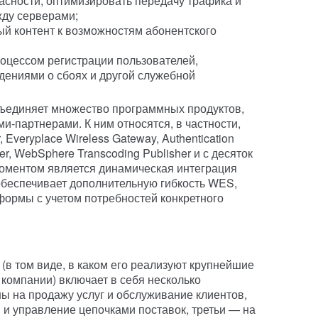
сности, оптимизировать передачу трафика и
жду серверами;
й контент к возможностям абонентского
оцессом регистрации пользователей,
дениями о сбоях и другой служебной
ъединяет множество программных продуктов,
и-партнерами. К ним относятся, в частности,
 Everyplace Wireless Gateway, Authentication
ver, WebSphere Transcoding Publisher и с десяток
оментом является динамическая интеграция
обеспечивает дополнительную гибкость WES,
формы с учетом потребностей конкретного
(в том виде, в каком его реализуют крупнейшие
компании) включает в себя несколько
ны на продажу услуг и обслуживание клиентов,
 и управление цепочками поставок, третьи — на