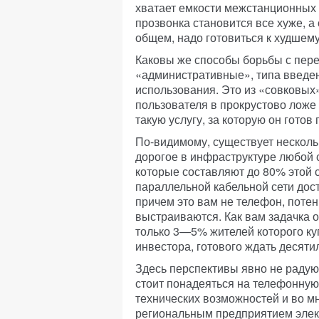
хватает емкости межстанционных
прозвонка становится все хуже, а
общем, надо готовиться к худшему
Каковы же способы борьбы с пере
«административные», типа введе
использования. Это из «совковых
пользователя в прокрустово ложе
такую услугу, за которую он готов 
По-видимому, существует нескольк
дорогое в инфраструктуре любой с
которые составляют до 80% этой
параллельной кабельной сети дос
причем это вам не телефон, поте
выстраиваются. Как вам задачка о
только 3—5% жителей которого ку
инвестора, готового ждать десяти
Здесь перспективы явно не радуют.
стоит понадеяться на телефонную 
технических возможностей и во мн
региональным предприятием элект