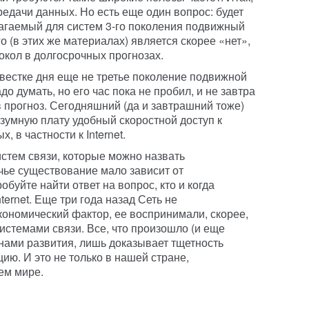
едачи данных. Но есть еще один вопрос: будет
агаемый для систем 3-го поколения подвижный
го (в этих же материалах) является скорее «нет»,
рокол в долгосрочных прогнозах.
овестке дня еще не третье поколение подвижной
до думать, но его час пока не пробил, и не завтра
в прогноз. Сегодняшний (да и завтрашний тоже)
азумную плату удобный скоростной доступ к
 в частности к Internet.
истем связи, которые можно назвать
чье существование мало зависит от
уйте найти ответ на вопрос, кто и когда
ernet. Еще три года назад Сеть не
кономический фактор, ее воспринимали, скорее,
системами связи. Все, что произошло (и еще
нами развития, лишь доказывает тщетность
ию. И это не только в нашей стране,
ем мире.