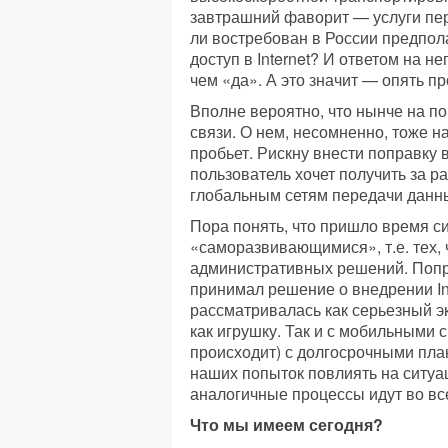
завтрашний фаворит — услуги пер
ли востребован в России предпол
доступ в Internet? И ответом на не
чем «да». А это значит — опять п
Вполне вероятно, что нынче на п
связи. О нем, несомненно, тоже на
пробьет. Рискну внести поправку 
пользователь хочет получить за р
глобальным сетям передачи данных,
Пора понять, что пришло время с
«саморазвивающимися», т.е. тех, 
административных решений. Попроб
принимал решение о внедрении Int
рассматривалась как серьезный э
как игрушку. Так и с мобильными 
происходит) с долгосрочными пла
наших попыток повлиять на ситуац
аналогичные процессы идут во вс
Что мы имеем сегодня?