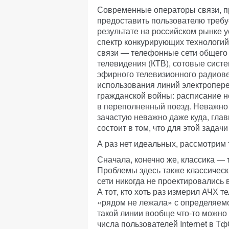
Современные операторы связи, п
предоставить пользователю треб
результате на российском рынке 
спектр конкурирующих технологи
связи — телефонные сети общего 
телевидения (КТВ), сотовые сист
эфирного телевизионного радиове
использования линий электропере
гражданской войны: расписание не
в переполненный поезд. Неважно к
зачастую неважно даже куда, глав
состоит в том, что для этой задач
А раз нет идеальных, рассмотрим 
Сначала, конечно же, классика —
Проблемы здесь также классичес
сети никогда не проектировались
А тот, кто хоть раз измерил АЧХ т
«рядом не лежала» с определяемо
такой линии вообще что-то можно 
числа пользователей Internet в Т