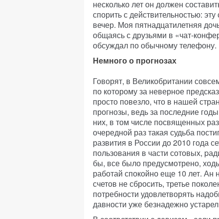
несколько лет он должен состави
спорить с действительностью: эт
вечер. Моя пятнадцатилетняя доч
общаясь с друзьями в «чат-конфе
обсуждал по обычному телефону.
Немного о прогнозах
Говорят, в Великобритании совсе
по которому за неверное предска
просто повезло, что в нашей стра
прогнозы, ведь за последние годы
них, в том числе посвященных ра
очередной раз такая судьба пост
развития в России до 2010 года 
пользования в части сотовых, pа
бы, все было предусмотрено, ход
работай спокойно еще 10 лет. Ан 
счетов не сбросить, третье покол
потребности удовлетворять надобн
давности уже безнадежно устарел