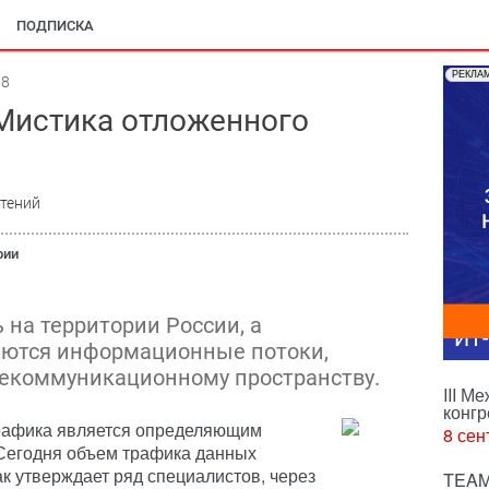
ПОДПИСКА
РЕКЛА
08
 Мистика отложенного
чтений
рии
 на территории России, а
ИТ
аются информационные потоки,
лекоммуникационному пространству.
III М
конгр
трафика является определяющим
8 сен
 Сегодня объем трафика данных
ак утверждает ряд специалистов, через
TEAM