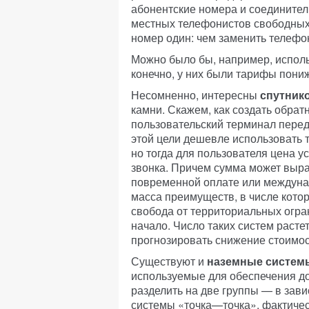
абонентские номера и соединител
местных телефонистов свободных 
номер один: чем заменить телеф
Можно было бы, например, испол
конечно, у них были тарифы пониж
Несомненно, интересны
спутник
камни. Скажем, как создать обра
пользовательский терминал пере
этой цели дешевле использовать 
но тогда для пользователя цена у
звонка. Причем сумма может выра
повременной оплате или междунар
масса преимуществ, в числе кото
свобода от территориальных огран
начало. Число таких систем расте
прогнозировать снижение стоимос
Существуют и
наземные систем
используемые для обеспечения до
разделить на две группы — в зави
системы «точка—точка», фактиче