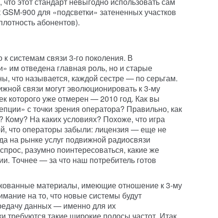
, что этот стандарт невыгодно использовать сам
к GSM-900 для «подсветки» затененных участков
 плотность абонентов).
к системам связи 3-го поколения. В
 им отведена главная роль, но и старые
ы, что называется, каждой сестре — по серьгам.
ижной связи могут эволюционировать к 3-му
 которого уже отмерен — 2010 год. Как вы
цепции» с точки зрения оператора? Правильно, как
? Кому? На каких условиях? Похоже, что игра
ой, что операторы забыли: лицензия — еще не
гда на рынке услуг подвижной радиосвязи
прос, разумно поинтересоваться, какие же
ии. Точнее — за что наш потребитель готов
кованные материалы, имеющие отношение к 3-му
имание на то, что новые системы будут
редачу данных — именно для их
и требуются такие широкие полосы частот. Итак,