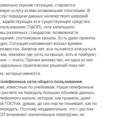
равильно оценив ситуацию, стараются
уемую услугу всеми возможными способами. В
услуг передачи данных наличествует широкий
й, задействующих все существующие средства
пользования (ТфОП), сети кабельного
емы различных стандартов, возможности
щания, спутниковые каналы. Есть даже проекты
дач. Ситуация напоминает вокзал времен
известно, билетов нет, все пытаются втиснуться
ак, неважно где (хоть на крыше, хоть в тамбуре),
ное — ехать. Причин множество, но одна из них
и идеальных практических решений пока нет.
те, которые имеются.
телефонные сети общего пользования
.
кие, известные по учебникам. Наши телефонные
 в расчете на передачу больших объемов данных.
елефонного канала, которая, как правило, даже
й ГОСТом, думаю, до сих пор не понимает, как по
передать. Поэтому неудивительно, что с ростом
фОП возникают значительные перегрузки, не