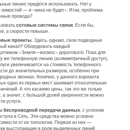
ьные линии) придется использовать. Нет у
емкостей — и «кина не будет». Итак, проблема
онные провода?
ьзовать
сотовые системы связи
. Если бы,
е, а скорости повыше.
овые проекты
. Здесь, однако, свои подводные
тный канал? Оборудовать каждый
датчиком «Земля—космос» дороговато. Пока для
ту же телефонную линию (асимметричный доступ),
слуги увеличивается на стоимость телефонного
сти до значительных размеров, особенно при
одных звонках. Конечно, у данного варианта
рых одно из первых мест занимает относительная
ичений. А что касаемо цены, так это же только
т, а значит, с большой долей уверенности можно
ти услуги.
ы беспроводной передачи данных
, с успехом
ступа в Сеть. Эти средства можно условно
симости от их топологии. Первая из них —
ски выступающие в роли выделенных линий