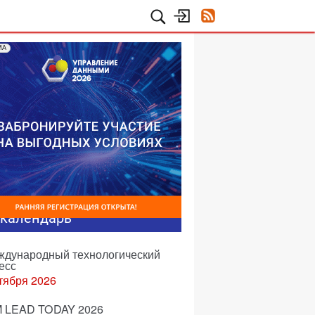
МА
-календарь
еждународный технологический
есс
тября 2026
 LEAD TODAY 2026