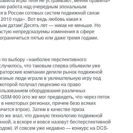
правила игры тебя не устраивают, меняй правила»
нию работа над очередным эпохальным
я в России сотовых систем подвижной связи
2010 года». Вот ведь любовь какая к
ым датам! Десять лет — никак не меньше. Но
частую непредсказуемы изменения в сфере
 ограничиться пятью или даже тремя годами.
 по выбору «наиболее перспективного
случилось, что таковым сперва объявили уже
ераторские компании делили рынок подвижной
ьезные люди играли в увлекательную игру под
 которой получал лицензию на право
пользованием оборудования различных
 GSM-900 (кто же мог предвидеть, что через пяток
 в некоторых регионах, причем безо всяких
ичится втрое). Затем в качестве приза
о же знал, что данную технологию подвижной
нной, а вскоре и вовсе назовут бесперспективной
годом). И совсем уже недавно — конкурс на DCS-