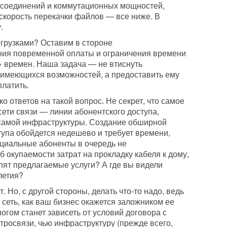
 соединений и коммутационных мощностей,
 скорость перекачки файлов — все ниже. В
.
грузками? Оставим в стороне
ния повременной оплаты и ограничения времени
» времен. Наша задача — не втиснуть
 имеющихся возможностей, а предоставить ему
платить.
о ответов на такой вопрос. Не секрет, что самое
ети связи — линии абонентского доступа,
 самой инфраструктуры. Создание обширной
тупа обойдется недешево и требует времени,
нциальные абоненты в очередь не
б окупаемости затрат на прокладку кабеля к дому,
пят предлагаемые услуги? А где вы видели
летия?
 Но, с другой стороны, делать что-то надо, ведь
сеть, как ваш бизнес окажется заложником ее
огом станет зависеть от условий договора с
росвязи, чью инфраструктуру (прежде всего,