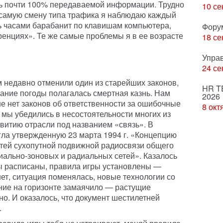
ть почти 100% передаваемой информации. Трудно
10 се
у самую смену типа трафика я наблюдаю каждый
ь часами барабанит по клавишам компьютера,
Фору
ренциях». Те же самые проблемы я в ее возрасте
18 се
Упра
24 се
м недавно отменили один из старейших законов,
HR T
зание погоды полагалась смертная казнь. Нам
2026
не нет законов об ответственности за ошибочные
8 окт
 мы убедились в несостоятельности многих из
звитию отрасли под названием «связь». В
игла утвержденную 23 марта 1994 г. «Концепцию
сетей сухопутной подвижной радиосвязи общего
диально-зоновых и радиальных сетей». Казалось
ы расписаны, правила игры установлены —
нет, ситуация поменялась, новые технологии со
ение на горизонте замаячило — растущие
о. И оказалось, что документ шестилетней
.