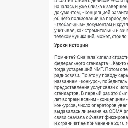
В соответствии с девизом «если 
началась и уже близка к заверше
документом, «Концепцией развити
общего пользования на период до 
«глобальным» документам и кругл
учитывая, как стремительны и за
телекоммуникаций, может, стоило
Уроки истории
Помните? Сначала кипели страсти
федерального стандарта». Как-то 
тогда устаревший NMT. Потом оп
радиосвязи. По этому поводу сер
названием «конкурс», победитель
предоставления услуг связи с ис
стандартов. В первый раз это был
лет вопреки всяким «концепциям»
конкурсов, число операторов увел
выдавалась лицензия на CDMA (кт
связи сначала объявят фиксирова
и ограничат ее применение 2010 