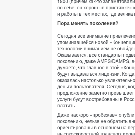
1800 (причем как-то запамятовали
по себе: он хорош «в пристяжке» 
и работы в тех местах, где велика
Пора менять поколения?
Сегодня все внимание привлечено 
упоминавшейся новой «Концепции»
технологии вниманием не обойден
Оказывается, все стандарты подв
поколению, даже AMPS/DAMPS, век
думаете, что главное в этой «Кон
будут выдаваться лицензии. Когда
оказалась настолько увлекательн
деньги пользователя. Сегодня, ко
предложение заметно превышает с
услуги будут востребованы в Росс
платить.
Даже наскоро «пробежав» опубли
поколению, нельзя не обратить вн
ориентированы в основном на пе
высокоскоростной транспортировк