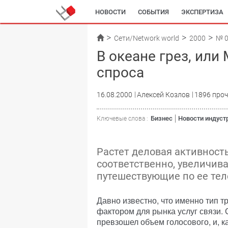
НОВОСТИ
СОБЫТИЯ
ЭКСПЕРТИЗА
Сети/Network world
2000
№ 
В океане грез, или
спроса
16.08.2000
Алексей Козлов
1896 про
Бизнес
Новости индуст
Ключевые слова :
Растет деловая активность
соответственно, увеличив
путешествующие по ее те
Давно известно, что именно тип 
фактором для рынка услуг связи.
превзошел объем голосового, и, к