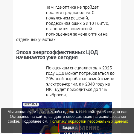
Там, где оптика не пройдет,
пролетят радиоволны. С
появлением решений,
поддерживающих 5 и 10 Гбит/с,
становится возможной
полноценная замена оптики на
отдельных участках.
Эпоха энергоэффективных ЦОД
начинается уже сегодня
По оценкам специалистов, к 2025
году ЦОД может потребоваться до
20% всей вырабатываемой в мире
электроэнергии, а к 2040 году на
ИКТ будет приходиться до 14%
выбросов,...
РЕКЛАМА
Мы используем cookie, чтобы сделать наш сайт удобнее для вас.
Оставаясь на сайте, вы даете свое согласие на использование
cookie. Подробнее см.
Политику обработки персональных данных
Закрыть