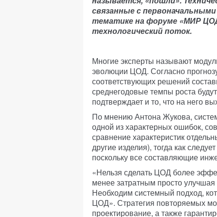
называется,
«пошли». Техничес
связанные
с первоначальными
тематике на форуме «МИР ЦОД
технологический поток.
Многие эксперты называют модул
эволюции ЦОД. Согласно прогнозу
соответствующих решений состав
среднегодовые темпы роста будут
подтверждает и то, что на него в
По мнению Антона Жукова, системн
одной из характерных ошибок, со
сравнение характеристик отдельн
другие изделия), тогда как следу
поскольку все составляющие инж
«Нельзя сделать ЦОД более эффе
менее затратным просто улучшая
Необходим системный подход, кот
ЦОД». Стратегия повторяемых мо
проектирование, а также гаранти