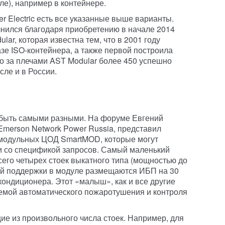
ле), например в контейнере.
 Electric есть все указанные выше варианты.
лнился благодаря приобретению в начале 2014
ar, которая известна тем, что в 2001 году
зе ISO-контейнера, а также первой построила
го за плечами AST Modular более 450 успешно
сле и в России.
быть самыми разными. На форуме Евгений
Emerson Network Power Russia, представил
модульных ЦОД SmartMOD, которые могут
 со специ
фикой запросов. Самый маленький
сего четырех стоек выкатного типа (мощностью до
ной поддержки в модуле размещаются ИБП на 30
ондиционера. Этот «малыш», как и все другие
емой автоматического пожаротушения и контроля
е из произвольного числа стоек. Например, для