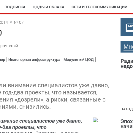
ПОДПИСКА
ЦОДЫ И ОБЛАКА
СЕТИ И ТЕЛЕКОММУНИКАЦИИ
2014
№ 07
0
Мн
прочтений
нер
Инженерная инфраструктура
Модульный ЦОД
Ради
недо
и внимание специалистов уже давно,
 год-два проекты, что называется,
ния «дозрели», а риски, связанные с
иями, снизились.
на отд
имание специалистов уже давно,
Эпох
начи
д-два проекты, что