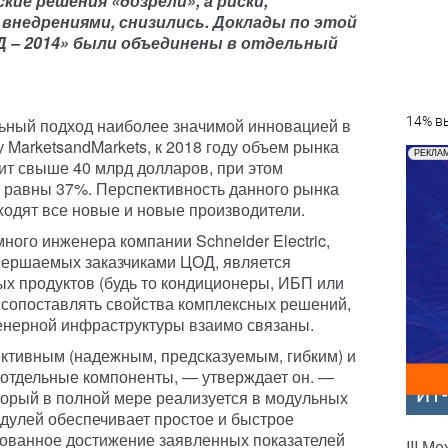
кие решения «дозрели», а риски,
 внедрениями, снизились.
Доклады по этой
 – 2014»
были объединены в отдельный
14% вы
ьный подход наиболее значимой инновацией в
 MarketsandMarkets, к 2018 году объем рынка
РЕКЛА
ит свыше 40 млрд долларов, при этом
 равны 37%. Перспективность данного рынка
ыходят все новые и новые производители.
ого инженера компании Schneider Electric,
вершаемых заказчиками ЦОД, является
ых продуктов (будь то кондиционеры, ИБП или
ет сопоставлять свойства комплексных решений,
енерной инфраструктуры взаимо
связаны.
ктивным (надежным, предсказуемым, гибким) и
 отдельные компоненты, — утверждает он. —
ИТ
орый в полной мере реализуется в модульных
дулей обеспечивает простое и быстрое
рованное достижение заявленных показателей
III М