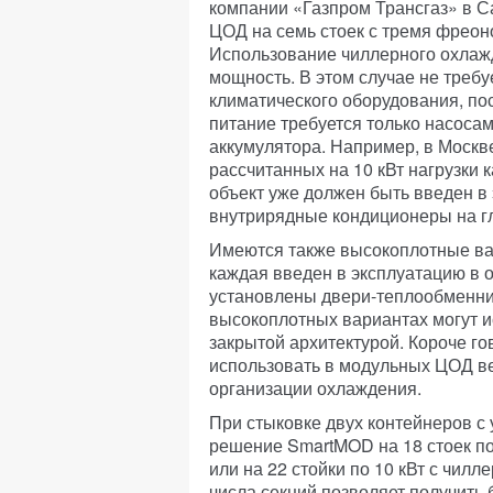
компании «Газпром Трансгаз» в С
ЦОД на семь стоек с тремя фре
Использование чиллерного охлажд
мощность. В этом случае не треб
климатического оборудования, по
питание требуется только насосам
аккумулятора. Например, в Москв
рассчитанных на 10 кВт нагрузки 
объект уже должен быть введен в
внутрирядные кондиционеры на гл
Имеются также высокоплотные вар
каждая введен в эксплуатацию в 
установлены двери-теплообменник
высокоплотных вариантах могут 
закрытой архитектурой. Короче го
использовать в модульных ЦОД ве
организации охлаждения.
При стыковке двух контейнеров с
решение SmartMOD на 18 стоек по
или на 22 стойки по 10 кВт с чи
числа секций позволяет получить