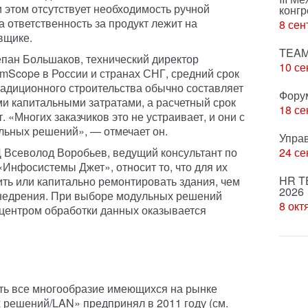
 этом отсутствует необходимость ручной
конгр
 ответственность за продукт лежит на
8 сен
вщике.
TEAM
пан Большаков, технический директор
10 се
Scope в России и странах СНГ, средний срок
адиционного строительства обычно составляет
Фору
ми капитальными затратами, а расчетный срок
18 се
. «Многих заказчиков это не устраивает, и они с
ульных решений», —
отмечает он.
Упра
Всеволод Воробьев, ведущий консультант по
24 се
нфосистемы Джет», относит то, что для их
HR T
ить или капитально ремонтировать здания, чем
2026
недрения. При выборе модульных решений
8 окт
 центром обработки данных оказывается
ь все многообразие имеющихся на рынке
решений/LAN» предпринял в 2011 году (см.