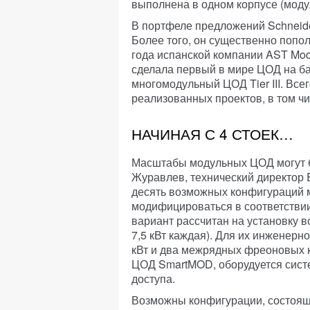
выполнена в одном корпусе (моду
В портфеле предложений Schneider
Более того, он существенно попо
года испанской компании AST Modul
сделала первый в мире ЦОД на ба
многомодульный ЦОД Tier III. Все
реализованных проектов, в том чи
НАЧИНАЯ С 4 СТОЕК…
Масштабы модульных ЦОД могут 
Журавлев, технический директор 
десять возможных конфигураций 
модифицироваться в соответствии
вариант рассчитан на установку в
7,5 кВт каждая). Для их инженер
кВт и два межрядных фреоновых к
ЦОД SmartMOD, оборудуется сист
доступа.
Возможны конфигурации, состоящи