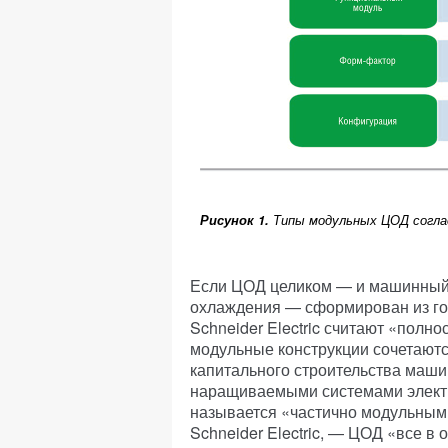
Рисунок 1.
Типы модульных ЦОД согласн
Если ЦОД целиком — и машинный з
охлаждения — сформирован из гот
Schneider Electric считают «пол
модульные конструкции сочетают
капитального строительства маш
наращиваемыми системами электр
называется «частично модульным»
Schneider Electric, — ЦОД «все в