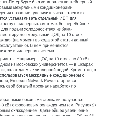
анкт-Петербурге был установлен контейнерный
оновыми межрядными кондиционерами.
ения позволяет увеличить число стоек и их
уется устанавливать отдельный ИБП для
скольку в чиллерных системах бесперебойное
 для подачи холодоносителя из бака-
е монтируется модульный ЦОД на 10 стоек,
каждая (на момент выхода этой статьи данный
 эксплуатацию). В нем применяются
иколе и чиллерная система.
ианты. Например, ЦОД на 13 стоек по 30 кВт
одном из московских университетов — в шкафах
и, охлаждаемые чиллерной водой. Кроме того, в
использоваться межрядные кондиционеры с
воря, Emerson Network Power старается
сь свой богатый арсенал наработок по
 убранными боковыми стенками получается
 8 кВт с фреоновым охлаждением (см. Рисунок 2)
ллерным охлаждением. Дальнейшее увеличение
 более крупные решения — например, ЦОД на 36