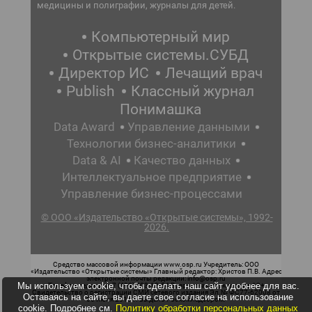
медицины и полиграфии, журналы для детей.
Компьютерный мир
Открытые системы.СУБД
Директор ИС
Лечащий врач
Publish
Классный журнал
Понимашка
Data Award
Управление данными
Технологии бизнес-аналитики
Data & AI
Качество данных
Интеллектуальное предприятие
Управление бизнес-процессами
© ООО «Издательство «Открытые системы», 1992-
2026.
Средство массовой информации www.osp.ru Учредитель: ООО
«Издательство «Открытые системы» Главный редактор: Христов П.В. Адрес
электронной почты редакции: info@osp.ru
Мы используем cookie, чтобы сделать наш сайт удобнее для вас.
Телефон редакции: 7 (499) 703-18-54 Возрастная маркировка: 12+
Свидетельство о регистрации СМИ сетевого издания Эл.№ ФС77-62008 от
Оставаясь на сайте, вы даете свое согласие на использование
05 июня 2015 г. выдано Роскомнадзором.
cookie. Подробнее см.
Политику обработки персональных данных