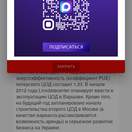
вводу в коммерческую эксплуатацию ЦОД в
Санкт-Петербурге, который должен стать
одним из крупнейших подобных объектов на
северо-западе России. Сейчас он
функционирует в тестовом режиме и уже
летом примет первых коммерческих
клиентов. Этот ЦОД построен с
применением самых передовых и
энергоэффективных технических решений —
в частности, для электропитания
используется газотурбинная установка на 12
ЗАКРЫТЬ
МВт. Как утверждает Ричард ван Вагенинген,
энергоэффективность (коэффициент PUE)
питерского ЦОД составит 1,33. В начале
2012 года Linxdatacenter планирует ввести в
эксплуатацию ЦОД в Варшаве. Кроме того,
на будущий год запланировано начало
строительства второго ЦОД в Москве (в
качестве варианта рассматривается
возможность аренды) и серьезное развитие
бизнеса на Украине.