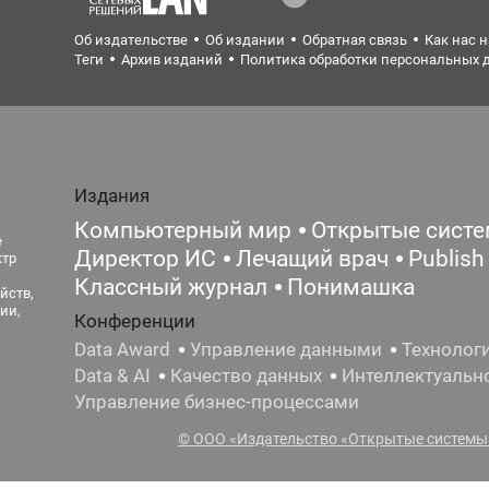
Об издательстве
Об издании
Обратная связь
Как нас 
Теги
Архив изданий
Политика обработки персональных 
Издания
Компьютерный мир
Открытые сист
е
Директор ИС
Лечащий врач
Publish
ктр
Классный журнал
Понимашка
йств,
ии,
Конференции
Data Award
Управление данными
Технолог
Data & AI
Качество данных
Интеллектуальн
Управление бизнес-процессами
© ООО «Издательство «Открытые системы»