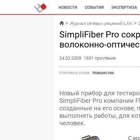
НОВОСТИ
СОБЫТИЯ
ЭКСПЕРТИЗА
Журнал сетевых решений/LAN
SimpliFiber Pro со
волоконно-оптичес
24.02.2009
1691 прочтение
Новшества
Ключевые слова :
Новый прибор для тестиро
SimpliFiber Pro компании F
созданные на его основе,
выполнять работы, для ко
человек.
С ег