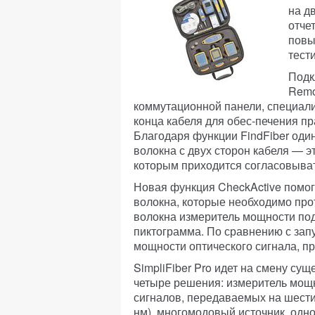
на д
отче
повы
тест
Подк
Remo
коммутационной панели, специали
конца кабеля для обес-печения п
Благодаря функции FindFiber оди
волокна с двух сторон кабеля — э
которым приходится согласовыват
Новая функция CheckActive помог
волокна, которые необходимо про
волокна измеритель мощности пода
пиктограмма. По сравнению с зап
мощности оптического сигнала, п
SimpliFiber Pro идет на смену сущ
четыре решения: измеритель мощ
сигналов, передаваемых на шести 
нм), многомодовый источник, одн