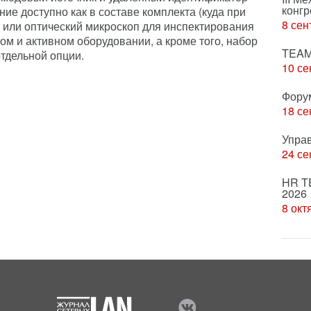
конгр
ние доступно как в составе комплекта (куда при
8 сен
 или оптический микроскоп для инспектирования
ом и активном оборудовании, а кроме того, набор
TEAM
отдельной опции.
10 се
Фору
18 се
Упра
24 се
HR T
2026
8 окт