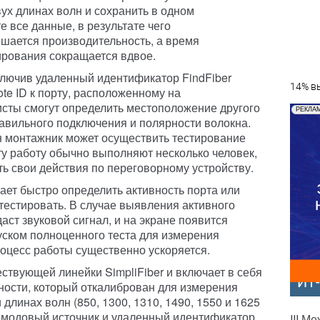
вух длинах волн и сохранить в одном
те все данные, в результате чего
шается производительность, а время
ирования сокращается вдвое.
лючив удаленный идентификатор FindFiber
14% вы
te ID к порту, расположенному на
сты смогут определить местоположение другого
РЕКЛА
равильного подключения и полярности волокна.
н монтажник может осуществить тестирование
ту работу обычно выполняют несколько человек,
ь свои действия по переговорному устройству.
ает быстро определить активность порта или
тестировать. В случае выявления активного
ст звуковой сигнал, и на экране появится
уском полноценного теста для измерения
роцесс работы существенно ускоряется.
ествующей линейки SimpliFiber и включает в себя
ИТ
ности, который откалиброван для измерения
длинах волн (850, 1300, 1310, 1490, 1550 и 1625
омодовый источник и удаленный идентификатор
III М