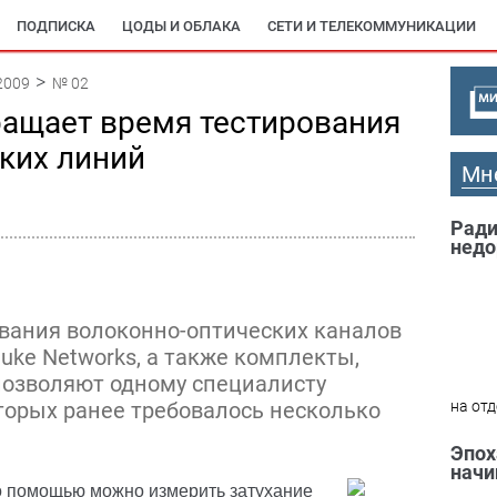
ПОДПИСКА
ЦОДЫ И ОБЛАКА
СЕТИ И ТЕЛЕКОММУНИКАЦИИ
2009
№ 02
кращает время тестирования
ких линий
Мн
Ради
недо
вания волоконно-оптических каналов
luke Networks, а также комплекты,
 позволяют одному специалисту
торых ранее требовалось несколько
на отд
Эпох
начи
о помощью можно измерить затухание