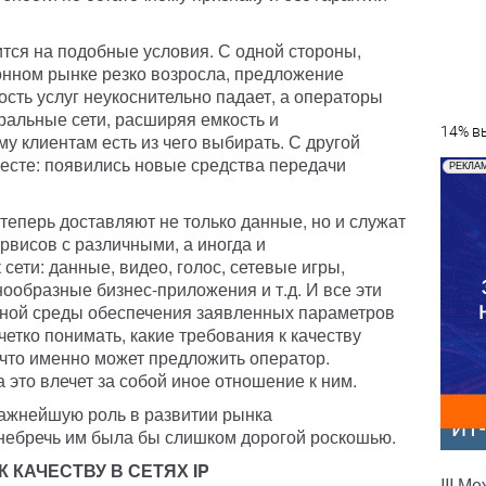
ится на подобные условия. С одной стороны,
онном рынке резко возросла, предложение
сть услуг неукоснительно падает, а операторы
ральные сети, расширяя емкость и
14% вы
у клиентам есть из чего выбирать. С другой
месте: появились новые средства передачи
РЕКЛА
 теперь доставляют не только данные, но и служат
рвисов с различными, а иногда и
ети: данные, видео, голос, сетевые игры,
ообразные бизнес-приложения и т.д. И все эти
тной среды обеспечения заявленных параметров
четко понимать, какие требования к качеству
 что именно может предложить оператор.
а это влечет за собой иное отношение к ним.
важнейшую роль в развитии рынка
ИТ
небречь им была бы слишком дорогой роскошью.
КАЧЕСТВУ В СЕТЯХ IP
III М