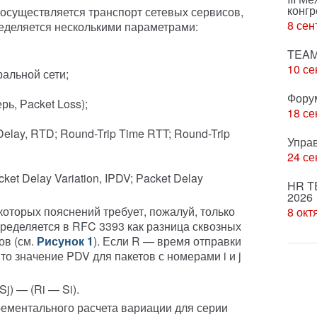
конгр
й осуществляется транспорт сетевых сервисов,
8 сен
еделяется несколькими параметрами:
TEAM
10 се
ральной сети;
Фору
рь, Рacket Loss);
18 се
Delay, RTD; Round-Trip Time RTT; Round-Trip
Упра
24 се
cket Delay Variation, IPDV; Рacket Delay
HR T
2026
оторых пояснений требует, пожалуй, только
8 окт
ределяется в RFC 3393 как разница сквозных
ов (см.
Рисунок 1
). Если R — время отправки
 то значение PDV для пакетов с номерами i и j
 Sj) — (Ri — Si).
ементального расчета вариации для серии