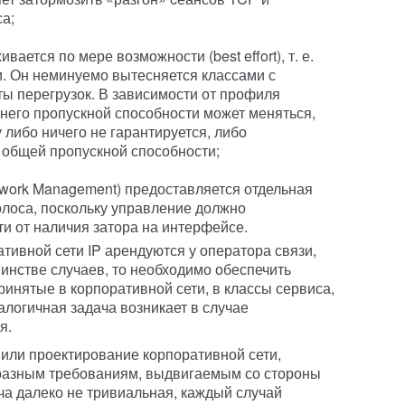
а;
ается по мере возможности (best effort), т. е.
и. Он неминуемо вытесняется классами с
ы перегрузок. В зависимости от профиля
него пропускной способности может меняться,
 либо ничего не гарантируется, либо
 общей пропускной способности;
twork Management) предоставляется отдельная
лоса, поскольку управление должно
и от наличия затора на интерфейсе.
тивной сети IP арендуются у оператора связи,
нстве случаев, то необходимо обеспечить
инятые в корпоративной сети, в классы сервиса,
логичная задача возникает в случае
я.
 или проектирование корпоративной сети,
разным требованиям, выдвигаемым со стороны
а далеко не тривиальная, каждый случай