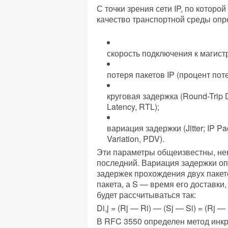
С точки зрения сети IP, по которо
качество транспортной среды опр
скорость подключения к магист
потеря пакетов IP (процент поте
круговая задержка (Round-Trip 
Latency, RTL);
вариация задержки (Jitter; IP Pa
Variation, PDV).
Эти параметры общеизвестны, нек
последний. Вариация задержки оп
задержек прохождения двух пакет
пакета, а S — время его доставки,
будет рассчитываться так:
Di,j = (Rj — Ri) — (Sj — Si) = (Rj —
В RFC 3550 определен метод инкр