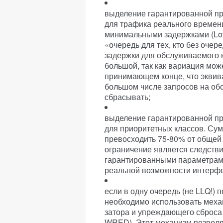
выделение гарантированной пр
для трафика реального времен
минимальными задержками (Low
«очередь для тех, кто без оче
задержки для обслуживаемого к
большой, так как вариация мо
принимающем конце, что эквива
большом числе запросов на об
сбрасывать;
выделение гарантированной пр
для приоритетных классов. Су
превосходить 75-80% от общей 
ограничение является следств
гарантированными параметрами,
реальной возможности интерфе
если в одну очередь (не LLQ!) 
необходимо использовать меха
затора и упреждающего сброса 
WRED). Этот механизм позволя