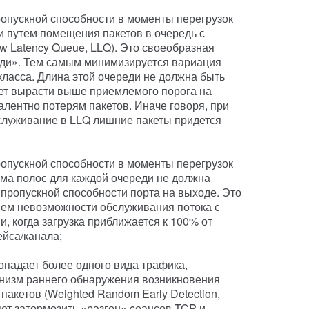
опускной способности в моменты перегрузок
и путем помещения пакетов в очередь с
 Latency Queue, LLQ). Это своеобразная
реди». Тем самым минимизируется вариация
ласса. Длина этой очереди не должна быть
жет вырасти выше приемлемого порога на
лентно потерям пакетов. Иначе говоря, при
служивание в LLQ лишние пакеты придется
опускной способности в моменты перегрузок
мма полос для каждой очереди не должна
пропускной способности порта на выходе. Это
ием невозможности обслуживания потока с
 когда загрузка приближается к 100% от
йса/канала;
попадает более одного вида трафика,
низм раннего обнаружения возникновения
пакетов (Weighted Random Early Detection,
ет затормозить «разгон» cеансов TCP и