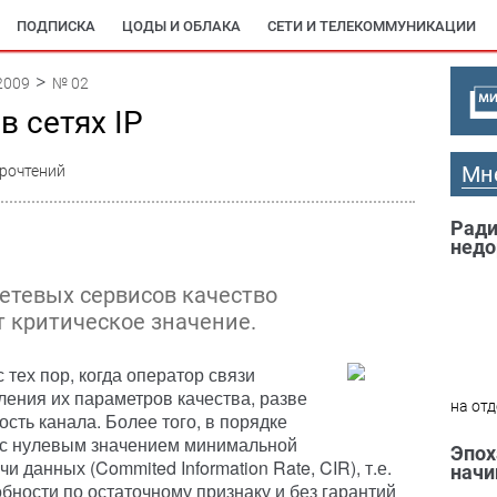
ПОДПИСКА
ЦОДЫ И ОБЛАКА
СЕТИ И ТЕЛЕКОММУНИКАЦИИ
2009
№ 02
в сетях IP
Мн
рочтений
Ради
недо
сетевых сервисов качество
 критическое значение.
 тех пор, когда оператор связи
ления их параметров качества, разве
на отд
ость канала. Более того, в порядке
 с нулевым значением минимальной
Эпох
 данных (Commited Information Rate, CIR), т.е.
начи
бности по остаточному признаку и без гарантий