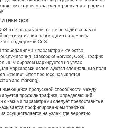
тических сервисов за счет ограничения трафика
й.
ИТИКИ QOS
oS и ее реализации в сети выходит за рамки
нейшего изложения необходимо напомнить
ети с поддержкой QoS.
 требованиями к параметрам качества
бслуживания (Classes of Service, CoS). Трафик
альным образом маркируется на узлах
. Для маркировки используются специальные поля
ров Ethernet. Этот процесс называется
ation and marking).
я имеющейся пропускной способности между
ируется профиль трафика, определяющий,
 и с какими параметрами следует предоставить в
 называется профилированием трафика.
я осуществляется на узлах, где вероятно
а на входном и выходном интерфейсах