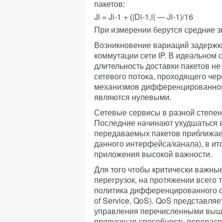
пакетов:
Ji = Ji-1 + (|Di-1,i| — Ji-1)/16
При измерении берутся средние 
Возникновение вариаций задержки
коммутации сети IP. В идеальном 
длительность доставки пакетов не
сетевого потока, проходящего чер
механизмов дифференцированного
являются нулевыми.
Сетевые сервисы в разной степен
Последние начинают ухудшаться в 
передаваемых пакетов приближае
данного интерфейса/канала), в и
приложения высокой важности.
Для того чтобы критически важны
перегрузок, на протяжении всего 
политика дифференцированного о
of Service, QoS). QoS представля
управления перечисленными выше
пропускная способность перерасп