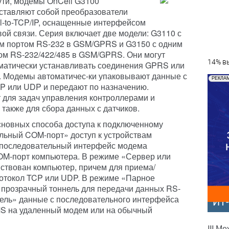
ути, модемы OnCell G3100
ставляют собой преобразователи
al-to-TCP/IP, оснащенные интерфейсом
вой связи. Серия включает две модели: G3110 с
м портом RS-232 в GSM/GPRS и G3150 с одним
ом RS-232/422/485 в GSM/GPRS. Они могут
14% вы
матически устанавливать соединения GPRS или
 Модемы автоматичес-ки упаковывают данные с
РЕКЛА
CP или UDP и передают по назначению.
т для задач управления контроллерами и
также для сбора данных с датчиков.
новных способа доступа к подключенному
льный COM-порт» доступ к устройствам
 последовательный интерфейс модема
OM-порт компьютера. В режиме «Сервер или
ствован компьютер, причем для приема/
ротокол TCP или UDP. В режиме «Парное
 прозрачный тоннель для передачи данных RS-
нель» данные с последовательного интерфейса
ИТ
S на удаленный модем или на обычный
III М