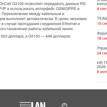
 OnCell G3100 позволяет передавать данные RS-
конгр
CP/IP и использовать интерфейс GSM/GPRS в
8 сен
и. Переключение между кабельным и
TEAM
м выполняет автоматически. В целях экономии
10 се
в случае пропадания соединения Ethernet и
восстановлении работы кабельной линии.
Фору
 623 доллара, а G3150 — 648 долларов.
18 се
Упра
24 се
HR T
2026
8 окт