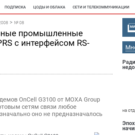
ПОДПИСКА
ЦОДЫ И ОБЛАКА
СЕТИ И ТЕЛЕКОММУНИКАЦИИ
2008
№ 08
ьные промышленные
RS с интерфейсом RS-
Мн
Ради
недо
емов OnCell G3100 от MOXA Group
отовым сетям связи любое
на отд
изначально оно не предназначалось
Эпох
начи