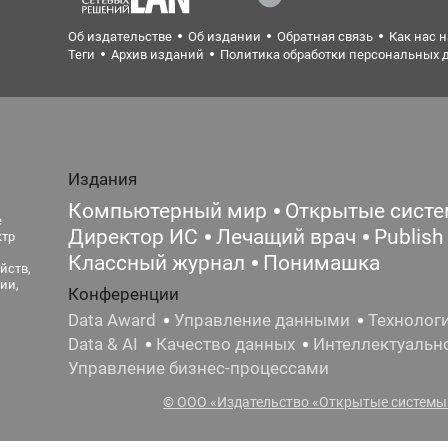
Об издательстве
Об издании
Обратная связь
Как нас 
Теги
Архив изданий
Политика обработки персональных 
Издания
Компьютерный мир
Открытые сист
е
Директор ИС
Лечащий врач
Publish
ктр
Классный журнал
Понимашка
йств,
ии,
Конференции
Data Award
Управление данными
Технолог
Data & AI
Качество данных
Интеллектуальн
Управление бизнес-процессами
© ООО «Издательство «Открытые системы»