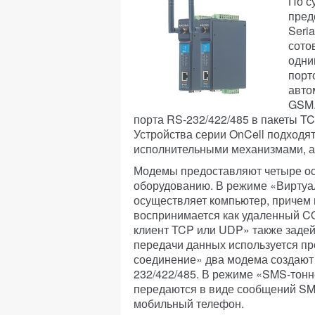
По с
пред
Seri
сото
одни
порт
авто
GSM.
порта RS-232/422/485 в пакеты T
Устройства серии OnCell подходя
исполнительными механизмами, а 
Модемы предоставляют четыре ос
оборудованию. В режиме «Виртуа
осуществляет компьютер, причем
воспринимается как удаленный C
клиент TCP или UDP» также задей
передачи данных используется п
соединение» два модема создают
232/422/485. В режиме «SMS-тон
передаются в виде сообщений SM
мобильный телефон.