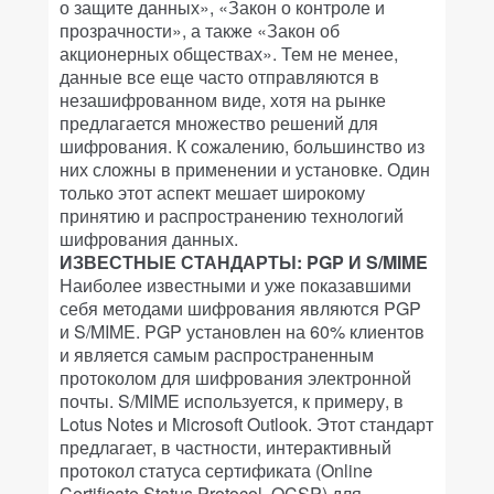
о защите данных», «Закон о контроле и
прозрачности», а также «Закон об
акционерных обществах». Тем не менее,
данные все еще часто отправляются в
незашифрованном виде, хотя на рынке
предлагается множество решений для
шифрования. К сожалению, большинство из
них сложны в применении и установке. Один
только этот аспект мешает широкому
принятию и распространению технологий
шифрования данных.
ИЗВЕСТНЫЕ СТАНДАРТЫ: PGP И S/MIME
Наиболее известными и уже показавшими
себя методами шифрования являются PGP
и S/MIME. PGP установлен на 60% клиентов
и является самым распространенным
протоколом для шифрования электронной
почты. S/MIME используется, к примеру, в
Lotus Notes и Microsoft Outlook. Этот стандарт
предлагает, в частности, интерактивный
протокол статуса сертификата (Online
Certificate Status Protocol, OCSP) для