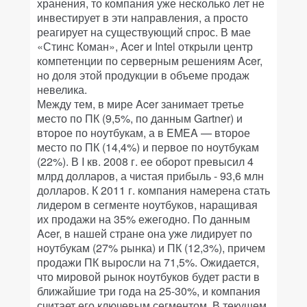
хранения, то компания уже несколько лет не
инвестирует в эти направления, а просто
реагирует на существующий спрос. В мае
«Стинс Коман», Acer и Intel открыли центр
компетенции по серверным решениям Acer,
но доля этой продукции в объеме продаж
невелика.
Между тем, в мире Acer занимает третье
место по ПК (9,5%, по данным Gartner) и
второе по ноутбукам, а в EMEA — второе
место по ПК (14,4%) и первое по ноутбукам
(22%). В I кв. 2008 г. ее оборот превысил 4
млрд долларов, а чистая прибыль - 93,6 млн
долларов. К 2011 г. компания намерена стать
лидером в сегменте ноутбуков, наращивая
их продажи на 35% ежегодно. По данным
Acer, в нашей стране она уже лидирует по
ноутбукам (27% рынка) и ПК (12,3%), причем
продажи ПК выросли на 71,5%. Ожидается,
что мировой рынок ноутбуков будет расти в
ближайшие три года на 25-30%, и компания
считает его ключевым сегментом. В текущем