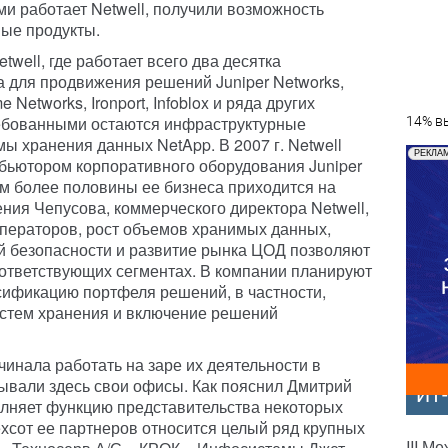
ми работает Netwell, получили возможность
ные продукты.
well, где работает всего два десятка
а для продвижения решений Juniper Networks,
 Networks, Ironport, Infoblox и ряда других
ебованными остаются инфраструктурные
14% вы
мы хранения данных NetApp. В 2007 г. Netwell
РЕКЛА
бьютором корпоративного оборудования Juniper
ом более половины ее бизнеса приходится на
ния Чепусова, коммерческого директора Netwell,
ператоров, рост объемов хранимых данных,
 безопасности и развитие рынка ЦОД позволяют
оответствующих сегментах. В компании планируют
ификацию портфеля решений, в частности,
стем хранения и включение решений
инала работать на заре их деятельности в
рывали здесь свои офисы. Как пояснил Дмитрий
ИТ
олняет функцию представительства некоторых
ехсот ее партнеров относится целый ряд крупных
III М