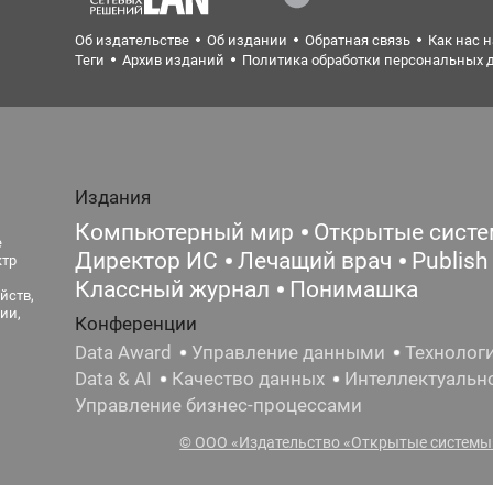
Об издательстве
Об издании
Обратная связь
Как нас 
Теги
Архив изданий
Политика обработки персональных 
Издания
Компьютерный мир
Открытые сист
е
Директор ИС
Лечащий врач
Publish
ктр
Классный журнал
Понимашка
йств,
ии,
Конференции
Data Award
Управление данными
Технолог
Data & AI
Качество данных
Интеллектуальн
Управление бизнес-процессами
© ООО «Издательство «Открытые системы»