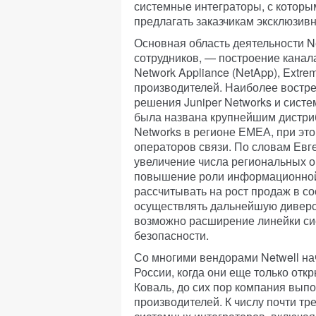
системные интеграторы, с которы
предлагать заказчикам эксклюзив
Основная область деятельности Net
сотрудников, — построение канал
Network Appliance (NetApp), Extreme
производителей. Наиболее востр
решения Juniper Networks и систе
была названа крупнейшим дистри
Networks в регионе ЕМЕА, при эт
операторов связи. По словам Евге
увеличение числа региональных о
повышение роли информационной
рассчитывать на рост продаж в с
осуществлять дальнейшую диверс
возможно расширение линейки си
безопасности.
Со многими вендорами Netwell нач
России, когда они еще только отк
Коваль, до сих пор компания вып
производителей. К числу почти тр