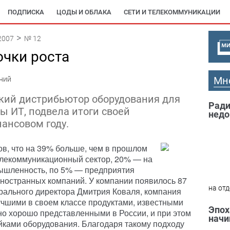
ПОДПИСКА
ЦОДЫ И ОБЛАКА
СЕТИ И ТЕЛЕКОММУНИКАЦИИ
2007
№ 12
очки роста
Мн
ний
ский дистрибьютор оборудования для
Ради
ы ИТ, подвела итоги своей
недо
ансовом году.
ов, что на 39% больше, чем в прошлом
елекоммуникационный сектор, 20% — на
ышленность, по 5% — предприятия
иностранных компаний. У компании появилось 87
на отд
рального директора Дмитрия Коваля, компания
учшими в своем классе продуктами, известными
Эпох
но хорошо представленными в России, и при этом
начи
йками оборудования. Благодаря такому подходу