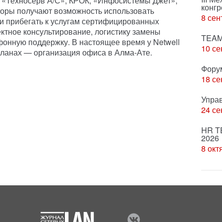
я «Техносерв А/С», КРОК, «Инфосистемы Джет»,
конгр
аторы получают возможность использовать
8 сен
и прибегать к услугам сертифицированных
тное консультирование, логистику замены
TEAM
фонную поддержку. В настоящее время у Netwell
10 се
планах — организация офиса в Алма-Ате.
Фору
18 се
Упра
24 се
HR T
2026
8 окт