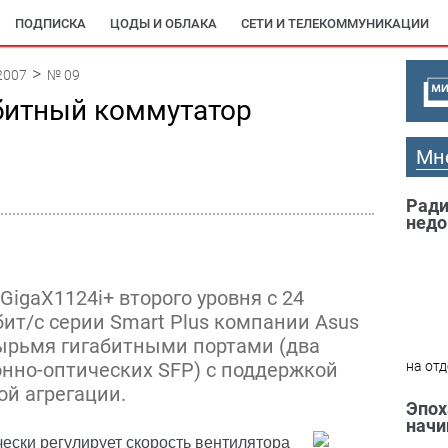
ПОДПИСКА
ЦОДЫ И ОБЛАКА
СЕТИ И ТЕЛЕКОММУНИКАЦИИ
2007
№ 09
битный коммутатор
Мн
Ради
недо
igaX1124i+ второго уровня с 24
ит/с серии Smart Plus компании Asus
ырьмя гигабитными портами (два
онно-оптических SFP) с поддержкой
на отд
ой агрегации.
Эпох
начи
ески регулирует скорость вентилятора