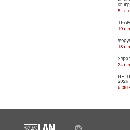
конгр
8 сен
TEAM
10 се
Фору
18 се
Упра
24 се
HR T
2026
8 окт