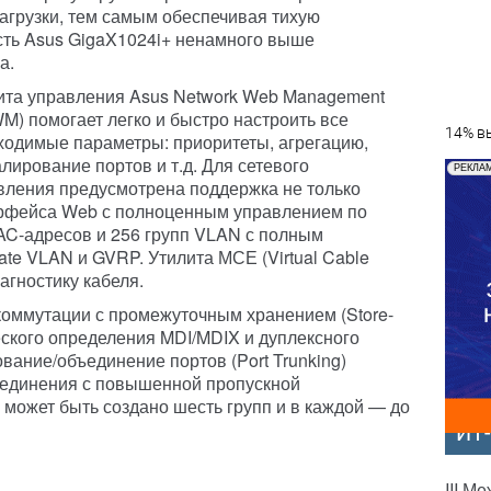
нагрузки, тем самым обеспечивая тихую
сть Asus GigaX1024i+ ненамного выше
а.
ита управления Asus Network Web Management
M) помогает легко и быстро настроить все
14% вы
ходимые параметры: приоритеты, агрегацию,
алирование портов и т.д. Для сетевого
РЕКЛА
вления предусмотрена поддержка не только
рфейса Web с полноценным управлением по
. MAC-адресов и 256 групп VLAN с полным
te VLAN и GVRP. Утилита МСЕ (Virtual Cable
агностику кабеля.
коммутации с промежуточным хранением (Store-
еского определения MDI/MDIX и дуплексного
вание/объединение портов (Port Trunking)
оединения с повышенной пропускной
 может быть создано шесть групп и в каждой — до
ИТ
III М