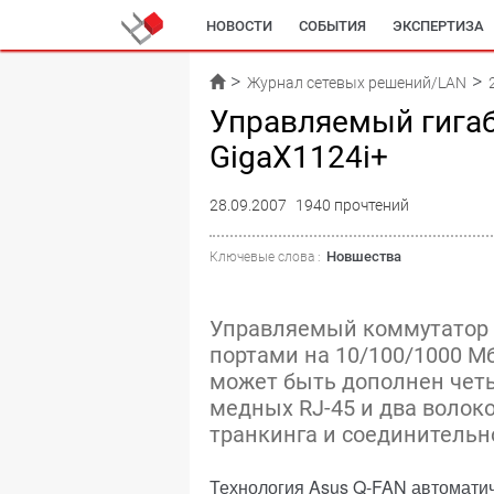
НОВОСТИ
СОБЫТИЯ
ЭКСПЕРТИЗА
Журнал сетевых решений/LAN
Управляемый гига
GigaX1124i+
28.09.2007
1940 прочтений
Новшества
Ключевые слова :
Управляемый коммутатор G
портами на 10/100/1000 Мб
может быть дополнен чет
медных RJ-45 и два волок
транкинга и соединительн
Технология Asus Q-FAN автоматич