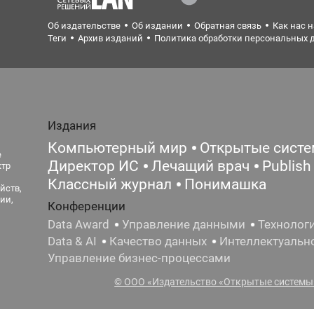
Об издательстве
Об издании
Обратная связь
Как нас 
Теги
Архив изданий
Политика обработки персональных 
Издания
Компьютерный мир
Открытые сист
е
Директор ИС
Лечащий врач
Publish
ктр
Классный журнал
Понимашка
йств,
ии,
Конференции
Data Award
Управление данными
Технолог
Data & AI
Качество данных
Интеллектуальн
Управление бизнес-процессами
© ООО «Издательство «Открытые системы»