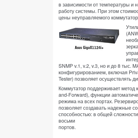
в зависимости от температуры и 
работу системы. При этом стоимо
цены неуправляемого коммутатор
Утил
(ANW
необ
зерк
упра
инте
SNMP v.1, v.2, v.3, но и до 8 тыс
конфигурированием, включая Priva
Tester) позволяет осуществлять ди
Коммутатор поддерживает метод 
and-Forward), функции автоматич
режима на всех портах. Резервиро
позволяет создавать надежные с
способностью: в общей сложности
восьми
портов.