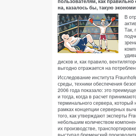
пользователям, как правильно 
на, казалось бы, такую экономи
В от
акти
Так,
подч
зрен
комп
удив
дисков и, как правило, вентилятор
выгодно отражается на потреблен
Исследование института Fraunhof
среды, техники обеспечения безоп
2006 года показало: это преимущ
и тогда, когда в расчет принимаю
терминального сервера, который 
рамках концепции серверных вычи
того, как утверждают эксперты Fra
небольшим количеством компонент
их производстве, транспортировк
выступал бременский производите