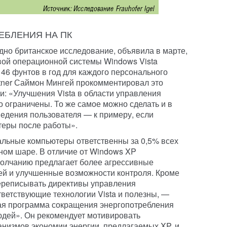
ЕБЛЕНИЯ НА ПК
одно британское исследование, объявила в марте,
вой операционной системы Windows Vista
46 фунтов в год для каждого персонального
tner Саймон Мингей прокомментировал это
и: «Улучшения Vista в области управления
о ограничены. То же самое можно сделать и в
едения пользователя — к примеру, если
еры после работы».
альные компьютеры ответственны за 0,5% всех
мном шаре. В отличие от Windows XP
молчанию предлагает более агрессивные
ей и улучшенные возможности контроля. Кроме
 переписывать директивы управления
тветствующие технологии Vista и полезны, —
я программа сокращения энергопотребления
людей». Он рекомендует мотивировать
низмов экономии энергии, предлагаемых XP, и