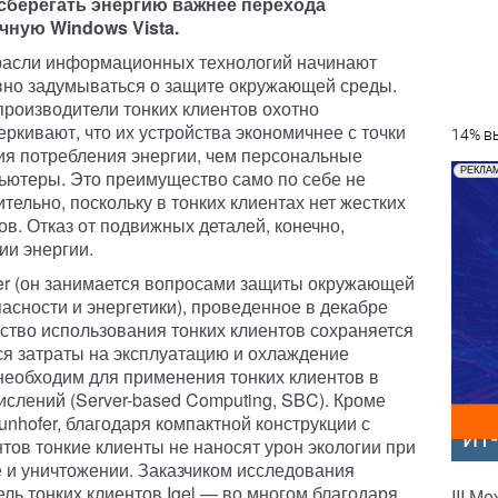
сберегать энергию важнее перехода
чную Windows Vista.
расли информационных технологий начинают
вно задумываться о защите окружающей среды.
 производители тонких клиентов охотно
еркивают, что их устройства экономичнее с точки
14% вы
ия потребления энергии, чем персональные
РЕКЛА
ьютеры. Это преимущество само по себе не
ительно, поскольку в тонких клиентах нет жестких
ов. Отказ от подвижных деталей, конечно,
ии энергии.
er (он занимается вопросами защиты окружающей
асности и энергетики), проведенное в декабре
ество использования тонких клиентов сохраняется
тся затраты на эксплуатацию и охлаждение
необходим для применения тонких клиентов в
слений (Server-based Computing, SBC). Кроме
unhofer, благодаря компактной конструкции с
ИТ
ов тонкие клиенты не наносят урон экологии при
е и уничтожении. Заказчиком исследования
ль тонких клиентов Igel — во многом благодаря
III М