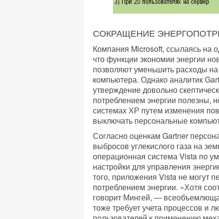
СОКРАЩЕНИЕ ЭНЕРГОПОТР
Компания Microsoft, ссылаясь на 
что функции экономии энергии но
позволяют уменьшить расходы на 
компьютера. Однако аналитик Gar
утверждение довольно скептическ
потреблением энергии полезны, н
системах ХР путем изменения пов
выключать персональные компьют
Согласно оценкам Gartner персон
выбросов углекислого газа на зе
операционная система Vista по у
настройки для управления энерги
того, приложения Vista не могут
потреблением энергии. «Хотя соо
говорит Мингей, — всеобъемлюща
тоже требует учета процессов и 
пользователей к применению меха