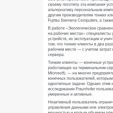
своему логотипу эта компания ус
альтернативу персональным компь
другим производителям тонких кл
Fujitsu Siemens Computers, а такж
В работе «Экологическое сравнен
на рабочих местах» специалисты 
устройств, их эксплуатации и ун
том, что тонкие клиенты в два ра
рабочем месте — с учетом затрат
сервера.
Тонкие клиенты — конечные устро
работающих на терминальном серве
Microsoft), — на многих предпри
конечных пользователей, которым
однотипные задачи. Однако этим 
исследовании Fraunhofer пользова
умеренные и активные.
Неактивный пользователь ограни
управления данными или электро
мощностью и малым объемом опе