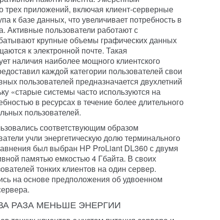
до трех приложений, включая клиент-серверные
а к базе данных, что увеличивает потребность в
. Активные пользователи работают с
батывают крупные объемы графических данных
щаются к электронной почте. Такая
ует наличия наиболее мощного клиентского
предоставил каждой категории пользователей свои
тивных пользователей предназначается двухлетний
ку «старые системы часто используются на
ебностью в ресурсах в течение более длительного
ельных пользователей.
льзовались соответствующим образом
ватели учли энергетическую долю терминального
равнения был выбран HP ProLiant DL360 с двумя
ивной памятью емкостью 4 Гбайта. В своих
зователей тонких клиентов на один сервер.
ись на основе предположения об удвоенном
сервера.
ВА РАЗА МЕНЬШЕ ЭНЕРГИИ