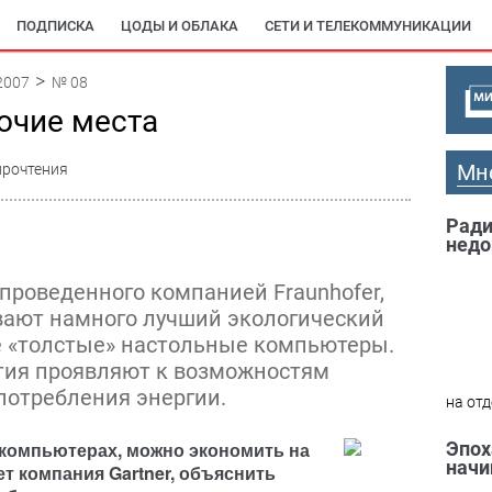
ПОДПИСКА
ЦОДЫ И ОБЛАКА
СЕТИ И ТЕЛЕКОММУНИКАЦИИ
2007
№ 08
очие места
Мн
прочтения
Ради
недо
проведенного компанией Fraunhofer,
вают намного лучший экологический
е «толстые» настольные компьютеры.
тия проявляют к возможностям
потребления энергии.
на отд
 компьютерах, можно экономить на
Эпох
начи
ет компания Gartner, объяснить