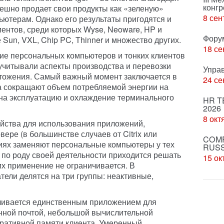
конгр
пешно продает свои продукты как «зеленую»
8 сен
ютерам. Однако его результаты пригодятся и
иентов, среди которых Wyse, Neoware, HP и
Фору
е Sun, VXL, Chip PC, Thinner и множество других.
18 се
ие персональных компьютеров и тонких клиентов
учитывали аспекты производства и перевозки
Упра
ичтожения. Самый важный момент заключается в
24 се
за сокращают объем потребляемой энергии на
 на эксплуатацию и охлаждение терминального
HR T
2026
8 окт
йства для использования приложений,
ре (в большинстве случаев от Citrix или
COMP
ятиях заменяют персональные компьютеры у тех
RUSS
 по роду своей деятельности приходится решать
15 ок
их применение не ограничивается. В
тели делятся на три группы: неактивные,
чивается единственным приложением для
нной почтой, небольшой вычислительной
ративной памяти клиента. Умеренный