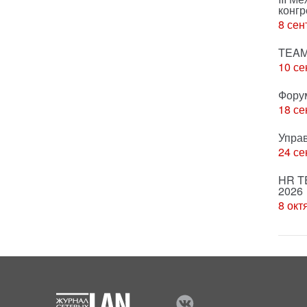
конгр
8 сен
TEAM
10 се
Фору
18 се
Упра
24 се
HR T
2026
8 окт