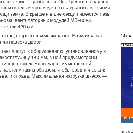
ная секция — разборная. Она крепится к задней
твом петель и фиксируется в закрытом состоянии
ощи замка. В крыше и в дне секции имеются пазы
ановки вентиляторных модулей МВ-400-2.
 секции 420 мм.
текло, встроен точечный замок. Возможна как
14% вы
няя навеска двери.
РЕКЛА
щает доступ к оборудованию, установленному в
имеет глубину 140 мм, в ней предусмотрены
помощи стяжек. Благодаря симметричной
 на стену таким образом, чтобы средняя секция
лева, и справа. Максимальная нагрузка шкафа —
ИТ
III М