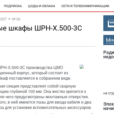
ПОДПИСКА
ЦОДЫ И ОБЛАКА
СЕТИ И ТЕЛЕКОММУНИКАЦИИ
2007
№ 06
ые шкафы ШРН-Х.500-3С
Мн
Ради
недо
РН-Х.500-3С производства ЦМО
ционный корпус, который состоит из
Шкаф поставляется в собранном виде.
ая секция представляет собой сварную
кцию глубиной 100 мм. Она жестко крепится к
на отд
для чего предусмотрены монтажные отверстия.
ого, в ней имеются пазы для ввода кабеля и два
Эпох
а для установки вспомогательных аксессуаров.
начи