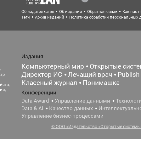
Об издательстве
Об издании
Обратная связь
Как нас 
Теги
Архив изданий
Политика обработки персональных 
Издания
Компьютерный мир
Открытые сист
е
Директор ИС
Лечащий врач
Publish
ктр
Классный журнал
Понимашка
йств,
ии,
Конференции
Data Award
Управление данными
Технолог
Data & AI
Качество данных
Интеллектуальн
Управление бизнес-процессами
© ООО «Издательство «Открытые системы»