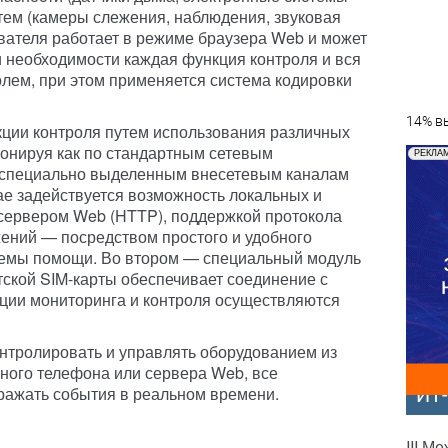
тем (камеры слежения, наблюдения, звуковая
вателя работает в режиме браузера Web и может
и необходимости каждая функция контроля и вся
лем, при этом применяется система кодировки
14% вы
кции контроля путем использования различных
онируя как по стандартным сетевым
РЕКЛА
по специально выделенным внесетевым каналам
учае задействуется возможность локальных и
 сервером Web (HTTP), поддержкой протокола
жений — посредством простого и удобного
темы помощи. Во втором — специальный модуль
ской SIM-карты обеспечивает соединение с
ции мониторинга и контроля осуществляются
нтролировать и управлять оборудованием из
ного телефона или сервера Web, все
ражать события в реальном времени.
ИТ
III М