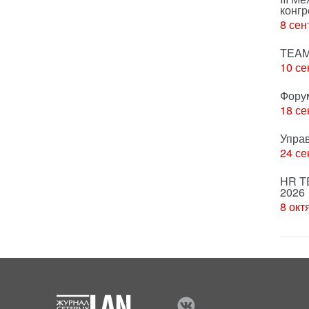
конгр
8 сен
TEAM
10 се
Фору
18 се
Упра
24 се
HR T
2026
8 окт