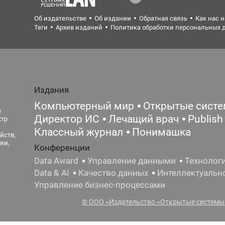
Об издательстве
Об издании
Обратная связь
Как нас 
Теги
Архив изданий
Политика обработки персональных 
Издания
Компьютерный мир
Открытые сист
е
Директор ИС
Лечащий врач
Publish
ктр
Классный журнал
Понимашка
йств,
ии,
Конференции
Data Award
Управление данными
Технолог
Data & AI
Качество данных
Интеллектуальн
Управление бизнес-процессами
© ООО «Издательство «Открытые системы»