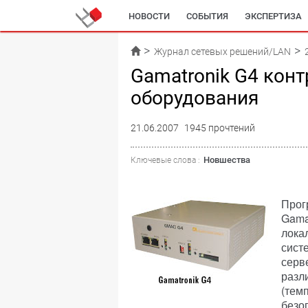
НОВОСТИ
СОБЫТИЯ
ЭКСПЕРТИЗА
Журнал сетевых решений/LAN
Gamatronik G4 кон
оборудования
21.06.2007
1945 прочтений
Новшества
Ключевые слова :
Прог
Gama
лока
сист
серв
разл
(тем
безо