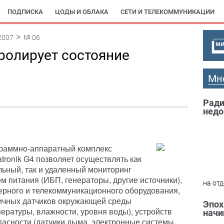
ПОДПИСКА
ЦОДЫ И ОБЛАКА
СЕТИ И ТЕЛЕКОММУНИКАЦИИ
2007
№ 06
тролирует состояние
Мн
Ради
недо
раммно-аппаратный комплекс
tronik G4 позволяет осуществлять как
льный, так и удаленный мониторинг
ем питания (ИБП, генераторы, другие источники),
на отд
ерного и телекоммуникационного оборудования,
ичных датчиков окружающей среды
Эпох
пературы, влажности, уровня воды), устройств
начи
пасности (датчики дыма, электронные системы