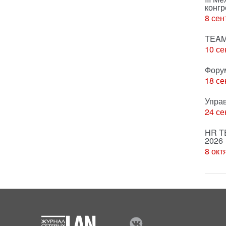
конгр
8 сен
TEAM
10 се
Фору
18 се
Упра
24 се
HR T
2026
8 окт