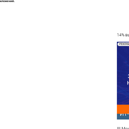
иложений.
14% вы
РЕКЛА
ИТ
III М