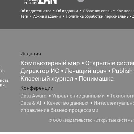
Об издательстве
Об издании
Обратная связь
Как нас 
Теги
Архив изданий
Политика обработки персональных 
Издания
Компьютерный мир
Открытые сист
е
Директор ИС
Лечащий врач
Publish
ктр
Классный журнал
Понимашка
йств,
ии,
Конференции
Data Award
Управление данными
Технолог
Data & AI
Качество данных
Интеллектуальн
Управление бизнес-процессами
© ООО «Издательство «Открытые системы»